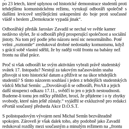
po 23 letech, které uplynou od historické demonstrace studentů proti
tehdejšímu komunistickému režimu, vyrukují odboráři společně s
dalšími levicově smýšlejícími uskupeními do boje proti současné
vládě s heslem „Demokracie vypadá jinak“.
Odborářský předák Jaroslav Zavadil se nechal ve světle kamer
nedávno slyšet, že si odboráři přejí prosperující společnost a sociální
jistoty. Na tom prý podle jeho názoru není nic nenormálního. Poté
velmi „roztomile“ zredukoval drobné nedostatky komunismu, když
s grácií sobě vlastní sdělil, že by raději volil frontu na babány než
frontu na úřad práce.
Proč si však odboráři ke svým aktivitám vybrali právě studentský
svátek 17. listopadu? Nestojí za takovým načasováním snaha
přisvojit si toto historické datum a přiživit se na úkor tehdejších
studentů? S tímto názorem souhlasí i jeden z tehdejších studentských
vůdců Michal Semín: „„Dovolávají-li se odboráři, ProAlt a jejich
další stoupenci odkazu 17.11., svědčí to jen o jejich nestoudnosti.
Budeme-li tomu jen mlčky přihlížet, hrozí, že přijdeme i o ty zbytky
svobody, které nám ještě zůstaly.“ vyjádřil se exkluzivně pro redakci
ePortál současný předseda Akce D.O.S.T.
S polistopadovým vývojem není Michal Semín bezváhradně
spokojen. Zároveň je však dalek toho, aby podobně jako Zavadil
redukoval rozdíly mezi současným a minulým režimem na „frontu