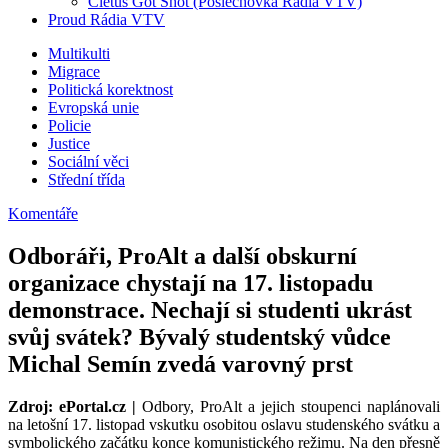
Cletus Got Shot (Poslechovka Rádia VTV)
Proud Rádia VTV
Sub
Multikulti
Migrace
menu
Politická korektnost
Evropská unie
Policie
Justice
Sociální věci
Střední třída
Komentáře
Odboráři, ProAlt a další obskurní
organizace chystají na 17. listopadu
demonstrace. Nechají si studenti ukrást
svůj svátek? Bývalý studentský vůdce
Michal Semín zvedá varovný prst
Zdroj: ePortal.cz |
Odbory, ProAlt a jejich stoupenci naplánovali
na letošní 17. listopad vskutku osobitou oslavu studenského svátku a
symbolického začátku konce komunistického režimu. Na den přesně