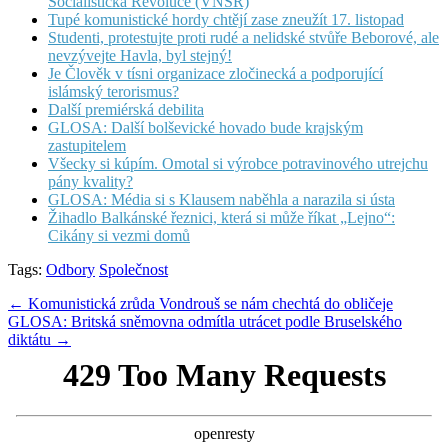
Socialistická Revoluce (VNSR)
Tupé komunistické hordy chtějí zase zneužít 17. listopad
Studenti, protestujte proti rudé a nelidské stvůře Beborové, ale
nevzývejte Havla, byl stejný!
Je Člověk v tísni organizace zločinecká a podporující
islámský terorismus?
Další premiérská debilita
GLOSA: Další bolševické hovado bude krajským
zastupitelem
Všecky si kúpím. Omotal si výrobce potravinového utrejchu
pány kvality?
GLOSA: Média si s Klausem naběhla a narazila si ústa
Žihadlo Balkánské řeznici, která si může říkat „Lejno“:
Cikány si vezmi domů
Tags:
Odbory
Společnost
Post
← Komunistická zrůda Vondrouš se nám chechtá do obličeje
GLOSA: Britská sněmovna odmítla utrácet podle Bruselského
navigation
diktátu →