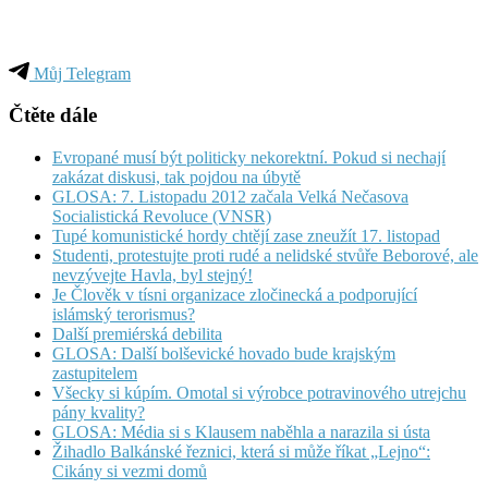
Můj Telegram
Čtěte dále
Evropané musí být politicky nekorektní. Pokud si nechají
zakázat diskusi, tak pojdou na úbytě
GLOSA: 7. Listopadu 2012 začala Velká Nečasova
Socialistická Revoluce (VNSR)
Tupé komunistické hordy chtějí zase zneužít 17. listopad
Studenti, protestujte proti rudé a nelidské stvůře Beborové, ale
nevzývejte Havla, byl stejný!
Je Člověk v tísni organizace zločinecká a podporující
islámský terorismus?
Další premiérská debilita
GLOSA: Další bolševické hovado bude krajským
zastupitelem
Všecky si kúpím. Omotal si výrobce potravinového utrejchu
pány kvality?
GLOSA: Média si s Klausem naběhla a narazila si ústa
Žihadlo Balkánské řeznici, která si může říkat „Lejno“:
Cikány si vezmi domů