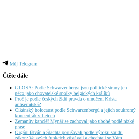
Můj Telegram
Čtěte dále
GLOSA: Podle Schwarzenberga jsou politické strany jen
něco jako chovatelské spolky belgických králíků
Proč je podle českých židů pravda o umučení Krista
antisemitská?
Cikánský holocaust podle Schwarzenbergů a jejich soukromý
koncentrák v Letech
Zemanův kancléř Mynář se zachoval jako ubohé podlé nízké
prase
Orgáni Ištván a Šlachta porušovali podle výroku soudu
zákon; Ve svých funkcích zůstávají a chechtají se Vám