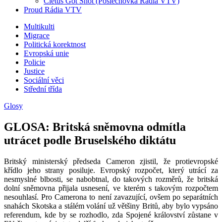
Cletus Got Shot (Poslechovka Rádia VTV)
Proud Rádia VTV
Sub
Multikulti
Migrace
menu
Politická korektnost
Evropská unie
Policie
Justice
Sociální věci
Střední třída
Glosy
GLOSA: Britská sněmovna odmítla
utrácet podle Bruselského diktátu
Britský ministerský předseda Cameron zjistil, že protievropské
křídlo jeho strany posiluje. Evropský rozpočet, který utrácí za
nesmyslné blbosti, se nabobtnal, do takových rozměrů, že britská
dolní sněmovna přijala usnesení, ve kterém s takovým rozpočtem
nesouhlasí. Pro Camerona to není zavazující, ovšem po separátních
snahách Skotska a stálém volání už většiny Britů, aby bylo vypsáno
referendum, kde by se rozhodlo, zda Spojené království zůstane v