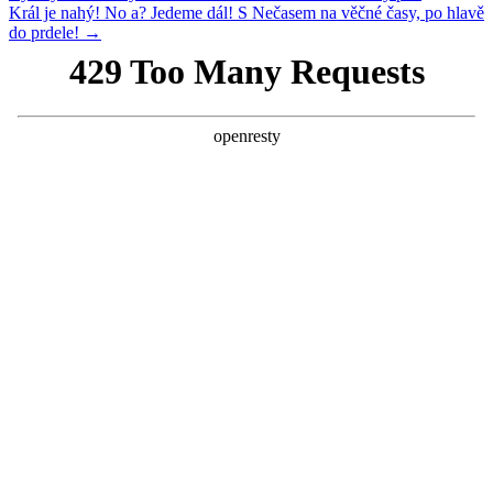
Král je nahý! No a? Jedeme dál! S Nečasem na věčné časy, po hlavě
do prdele! →