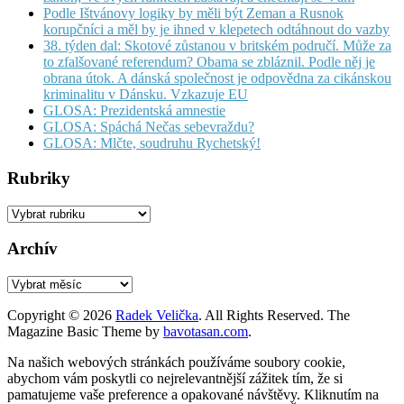
Podle Ištvánovy logiky by měli být Zeman a Rusnok
korupčníci a měl by je ihned v klepetech odtáhnout do vazby
38. týden dal: Skotové zůstanou v britském područí. Může za
to zfalšované referendum? Obama se zbláznil. Podle něj je
obrana útok. A dánská společnost je odpovědna za cikánskou
kriminalitu v Dánsku. Vzkazuje EU
GLOSA: Prezidentská amnestie
GLOSA: Spáchá Nečas sebevraždu?
GLOSA: Mlčte, soudruhu Rychetský!
Rubriky
Rubriky
Archív
Archív
Copyright © 2026
Radek Velička
. All Rights Reserved.
The
Magazine Basic Theme by
bavotasan.com
.
Na našich webových stránkách používáme soubory cookie,
abychom vám poskytli co nejrelevantnější zážitek tím, že si
pamatujeme vaše preference a opakované návštěvy. Kliknutím na