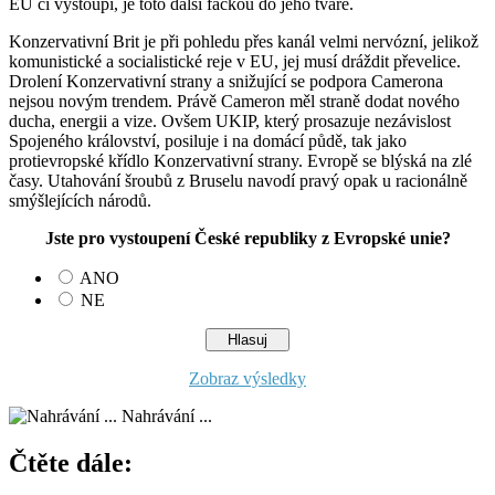
EU či vystoupí, je toto další fackou do jeho tváře.
Konzervativní Brit je při pohledu přes kanál velmi nervózní, jelikož
komunistické a socialistické reje v EU, jej musí dráždit převelice.
Drolení Konzervativní strany a snižující se podpora Camerona
nejsou novým trendem. Právě Cameron měl straně dodat nového
ducha, energii a vize. Ovšem UKIP, který prosazuje nezávislost
Spojeného království, posiluje i na domácí půdě, tak jako
protievropské křídlo Konzervativní strany. Evropě se blýská na zlé
časy. Utahování šroubů z Bruselu navodí pravý opak u racionálně
smýšlejících národů.
Jste pro vystoupení České republiky z Evropské unie?
ANO
NE
Zobraz výsledky
Nahrávání ...
Čtěte dále: