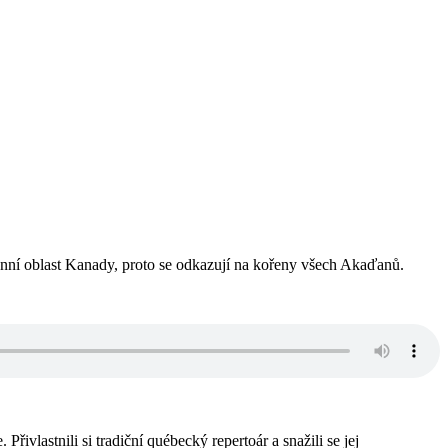
nní oblast Kanady, proto se odkazují na kořeny všech Akaďanů.
Přivlastnili si tradiční québecký repertoár a snažili se jej