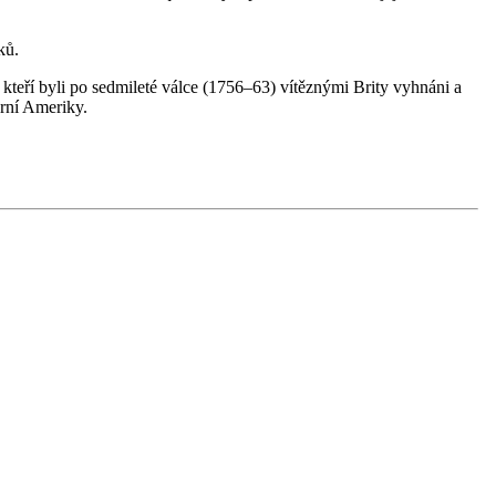
ků.
eří byli po sedmileté válce (1756–63) vítěznými Brity vyhnáni a
erní Ameriky.