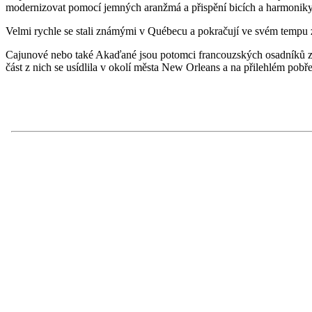
modernizovat pomocí jemných aranžmá a přispění bicích a harmoniky
Velmi rychle se stali známými v Québecu a pokračují ve svém tempu
Cajunové nebo také Akaďané jsou potomci francouzských osadníků z k
část z nich se usídlila v okolí města New Orleans a na přilehlém po