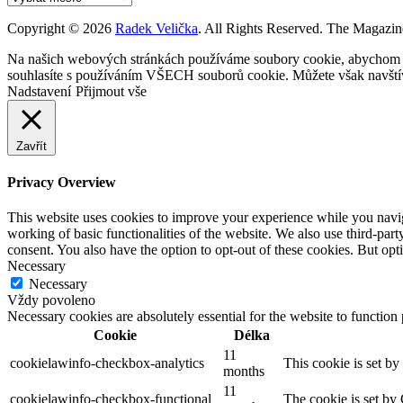
Copyright © 2026
Radek Velička
. All Rights Reserved.
The Magazin
Na našich webových stránkách používáme soubory cookie, abychom vám
souhlasíte s používáním VŠECH souborů cookie. Můžete však navštívi
Nadstavení
Přijmout vše
Zavřít
Privacy Overview
This website uses cookies to improve your experience while you navigat
working of basic functionalities of the website. We also use third-pa
consent. You also have the option to opt-out of these cookies. But op
Necessary
Necessary
Vždy povoleno
Necessary cookies are absolutely essential for the website to function
Cookie
Délka
11
cookielawinfo-checkbox-analytics
This cookie is set b
months
11
cookielawinfo-checkbox-functional
The cookie is set by