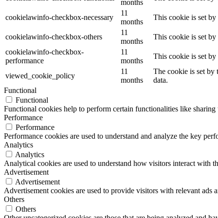
months
11
cookielawinfo-checkbox-necessary
This cookie is set b
months
11
cookielawinfo-checkbox-others
This cookie is set b
months
cookielawinfo-checkbox-
11
This cookie is set b
performance
months
11
The cookie is set by
viewed_cookie_policy
months
data.
Functional
Functional
Functional cookies help to perform certain functionalities like sharing 
Performance
Performance
Performance cookies are used to understand and analyze the key perfor
Analytics
Analytics
Analytical cookies are used to understand how visitors interact with th
Advertisement
Advertisement
Advertisement cookies are used to provide visitors with relevant ads 
Others
Others
Other uncategorized cookies are those that are being analyzed and have