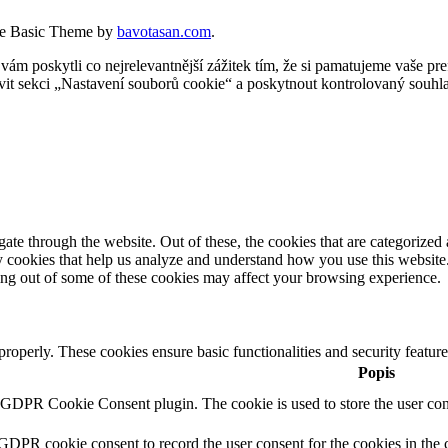
e Basic Theme by
bavotasan.com
.
 poskytli co nejrelevantnější zážitek tím, že si pamatujeme vaše pref
t sekci „Nastavení souborů cookie“ a poskytnout kontrolovaný souhla
e through the website. Out of these, the cookies that are categorized a
rty cookies that help us analyze and understand how you use this websit
ting out of some of these cookies may affect your browsing experience.
 properly. These cookies ensure basic functionalities and security featu
Popis
y GDPR Cookie Consent plugin. The cookie is used to store the user cons
 GDPR cookie consent to record the user consent for the cookies in the 