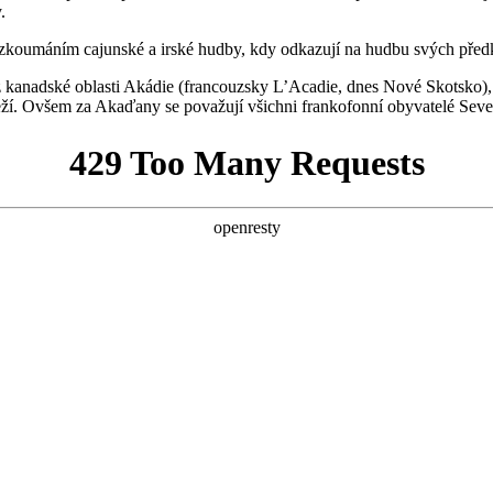
.
 zkoumáním cajunské a irské hudby, kdy odkazují na hudbu svých před
anadské oblasti Akádie (francouzsky L’Acadie, dnes Nové Skotsko), kt
břeží. Ovšem za Akaďany se považují všichni frankofonní obyvatelé Sev