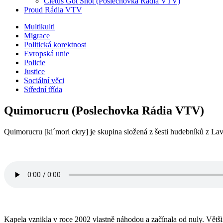
Cletus Got Shot (Poslechovka Rádia VTV)
Proud Rádia VTV
Sub
Multikulti
Migrace
menu
Politická korektnost
Evropská unie
Policie
Justice
Sociální věci
Střední třída
Quimorucru (Poslechovka Rádia VTV)
Quimorucru [ki´mori ckry] je skupina složená z šesti hudebníků z L
Kapela vznikla v roce 2002 vlastně náhodou a začínala od nuly. Většina z