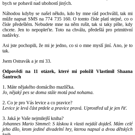
bych se pobavil nad ubohostí jiných.
Náhodou kdyby se našel někdo, kdo by mne rád pochválil, tak mi
může napsat SMS na 774 735 160. O tomto čísle platí stejné, co o
čísle předešlém. Nebudete mne na něm rušit, tak si taky pište, kdy
chcete. Jen to nepopleťte. Toto na chválu, předešlá pro primitivní
nadávky.
Asi jste pochopili, že mi je jedno, co si o mne myslí jiní. Ano, je to
tak.
Jsem Ostravák a je mi 33.
Odpovědi na 11 otázek, které mi položil Vlastimil Shaana
Šantroch
1. Máte nějakého domácího mazlíčka.
Jo, nějaký pes se doma stále motá pod nohama.
2. Co je pro Vás levice a co pravice?
Levice je levá část prdele a pravice pravá. Uprostřed už je jen řiť.
3. Jaká je Vaše nejmilejší kniha?
Johannes Mario Simmel: S láskou k vlasti nejdál dojdeš. Mám celé
jeho dílo, krom jediné divadelní hry, kterou napsal a dvou dětských
knih.