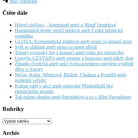
Můj Telegram
Čtěte dále
Hájení zločinci – komunisté aneb o Martě Semelové
Humanitární bestie otročí lidskost aneb Česká fašistická
republika
GLOSA: Komunistická zrůdnost aneb svině co nemají strop
Svět se zbláznil aneb glosa co srpen přivál
Trapný evropský boj s korupcí aneb voda pro tonoucího
Lessyho GESTAPO aneb represe a buzerace není nikdy dost
Žihadlo čtvrteční aneb spící Schwarzenberg omylem vystřelil
dříve z Aurory
Nečas, Kuba, Němcová, Blažek, Chalupa a Pospíšil aneb
poslední večeře!
Kumar opět v akci aneb ostravské Přednádraží bez
elektrického proudu
Tak máme okurku aneb Paroubkovi a co s Jiřím Paroubkem
Rubriky
Rubriky
Archív