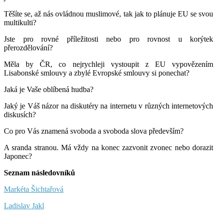
Těšíte se, až nás ovládnou muslimové, tak jak to plánuje EU se svou
multikulti?
Jste pro rovné příležitosti nebo pro rovnost u korýtek
přerozdělování?
Měla by ČR, co nejrychleji vystoupit z EU vypovězením
Lisabonské smlouvy a zbylé Evropské smlouvy si ponechat?
Jaká je Vaše oblíbená hudba?
Jaký je Váš názor na diskutéry na internetu v různých internetových
diskusích?
Co pro Vás znamená svoboda a svoboda slova především?
A sranda stranou. Má vždy na konec zazvonit zvonec nebo dorazit
Japonec?
Seznam následovníků
Markéta Šichtařová
Ladislav Jakl