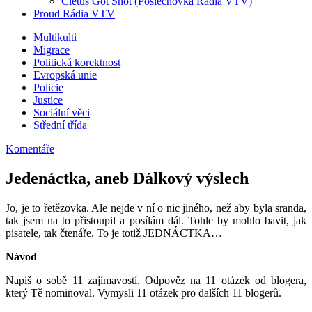
Cletus Got Shot (Poslechovka Rádia VTV)
Proud Rádia VTV
Sub
Multikulti
Migrace
menu
Politická korektnost
Evropská unie
Policie
Justice
Sociální věci
Střední třída
Komentáře
Jedenáctka, aneb Dálkový výslech
Jo, je to řetězovka. Ale nejde v ní o nic jiného, než aby byla sranda,
tak jsem na to přistoupil a posílám dál. Tohle by mohlo bavit, jak
pisatele, tak čtenáře. To je totiž JEDNÁCTKA…
Návod
Napiš o sobě 11 zajímavostí. Odpověz na 11 otázek od blogera,
který Tě nominoval. Vymysli 11 otázek pro dalších 11 blogerů.