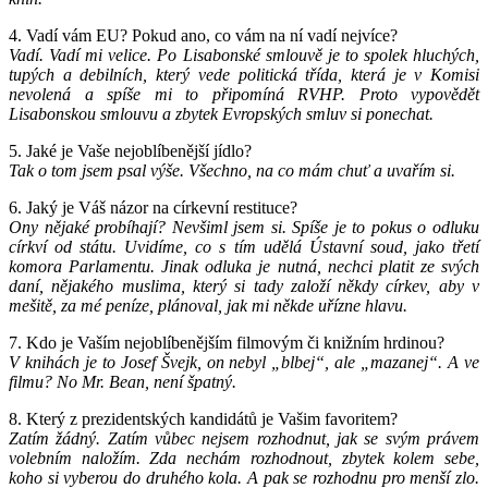
4. Vadí vám EU? Pokud ano, co vám na ní vadí nejvíce?
Vadí. Vadí mi velice. Po Lisabonské smlouvě je to spolek hluchých,
tupých a debilních, který vede politická třída, která je v Komisi
nevolená a spíše mi to připomíná RVHP. Proto vypovědět
Lisabonskou smlouvu a zbytek Evropských smluv si ponechat.
5. Jaké je Vaše nejoblíbenější jídlo?
Tak o tom jsem psal výše. Všechno, na co mám chuť a uvařím si.
6. Jaký je Váš názor na církevní restituce?
Ony nějaké probíhají? Nevšiml jsem si. Spíše je to pokus o odluku
církví od státu. Uvidíme, co s tím udělá Ústavní soud, jako třetí
komora Parlamentu. Jinak odluka je nutná, nechci platit ze svých
daní, nějakého muslima, který si tady založí někdy církev, aby v
mešitě, za mé peníze, plánoval, jak mi někde uřízne hlavu.
7. Kdo je Vaším nejoblíbenějším filmovým či knižním hrdinou?
V knihách je to Josef Švejk, on nebyl „blbej“, ale „mazanej“. A ve
filmu? No Mr. Bean, není špatný.
8. Který z prezidentských kandidátů je Vašim favoritem?
Zatím žádný. Zatím vůbec nejsem rozhodnut, jak se svým právem
volebním naložím. Zda nechám rozhodnout, zbytek kolem sebe,
koho si vyberou do druhého kola. A pak se rozhodnu pro menší zlo.