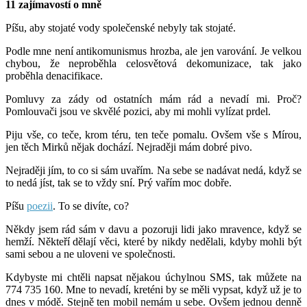
11 zajímavostí o mně
Píšu, aby stojaté vody společenské nebyly tak stojaté.
Podle mne není antikomunismus hrozba, ale jen varování. Je velkou
chybou, že neproběhla celosvětová dekomunizace, tak jako
proběhla denacifikace.
Pomluvy za zády od ostatních mám rád a nevadí mi. Proč?
Pomlouvači jsou ve skvělé pozici, aby mi mohli vylízat prdel.
Piju vše, co teče, krom téru, ten teče pomalu. Ovšem vše s Mírou,
jen těch Mirků nějak dochází. Nejraději mám dobré pivo.
Nejraději jím, to co si sám uvařím. Na sebe se nadávat nedá, když se
to nedá jíst, tak se to vždy sní. Prý vařím moc dobře.
Píšu
poezii
. To se divíte, co?
Někdy jsem rád sám v davu a pozoruji lidi jako mravence, když se
hemží. Někteří dělají věci, které by nikdy nedělali, kdyby mohli být
sami sebou a ne uloveni ve společnosti.
Kdybyste mi chtěli napsat nějakou úchylnou SMS, tak můžete na
774 735 160. Mne to nevadí, kreténi by se měli vypsat, když už je to
dnes v módě. Stejně ten mobil nemám u sebe. Ovšem jednou denně