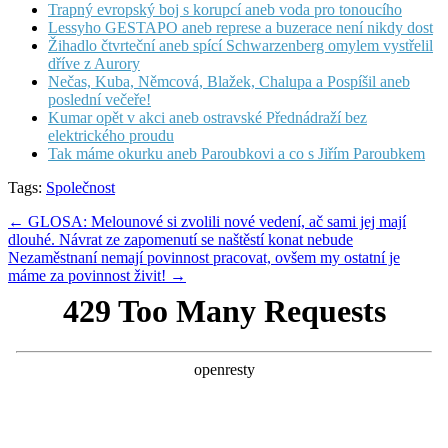
Trapný evropský boj s korupcí aneb voda pro tonoucího
Lessyho GESTAPO aneb represe a buzerace není nikdy dost
Žihadlo čtvrteční aneb spící Schwarzenberg omylem vystřelil
dříve z Aurory
Nečas, Kuba, Němcová, Blažek, Chalupa a Pospíšil aneb
poslední večeře!
Kumar opět v akci aneb ostravské Přednádraží bez
elektrického proudu
Tak máme okurku aneb Paroubkovi a co s Jiřím Paroubkem
Tags:
Společnost
Post
← GLOSA: Melounové si zvolili nové vedení, ač sami jej mají
dlouhé. Návrat ze zapomenutí se naštěstí konat nebude
navigation
Nezaměstnaní nemají povinnost pracovat, ovšem my ostatní je
máme za povinnost živit! →