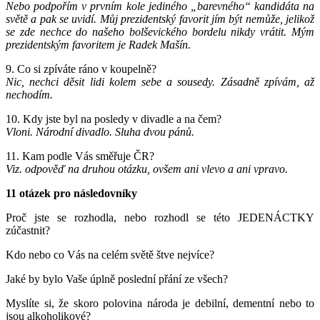
Nebo podpořím v prvním kole jediného „barevného“ kandidáta na
světě a pak se uvidí. Můj prezidentský favorit jím být nemůže, jelikož
se zde nechce do našeho bolševického bordelu nikdy vrátit. Mým
prezidentským favoritem je Radek Mašín.
9. Co si zpíváte ráno v koupelně?
Nic, nechci děsit lidi kolem sebe a sousedy. Zásadně zpívám, až
nechodím.
10. Kdy jste byl na posledy v divadle a na čem?
Vloni. Národní divadlo. Sluha dvou pánů.
11. Kam podle Vás směřuje ČR?
Viz. odpověď na druhou otázku, ovšem ani vlevo a ani vpravo.
11 otázek pro následovníky
Proč jste se rozhodla, nebo rozhodl se této JEDENÁCTKY
zúčastnit?
Kdo nebo co Vás na celém světě štve nejvíce?
Jaké by bylo Vaše úplně poslední přání ze všech?
Myslíte si, že skoro polovina národa je debilní, dementní nebo to
jsou alkoholikové?