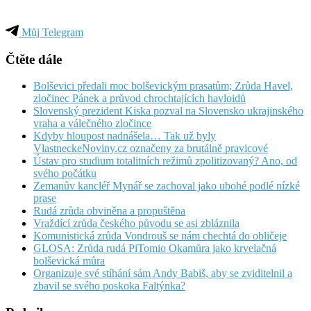
Můj Telegram
Čtěte dále
Bolševici předali moc bolševickým prasatům; Zrůda Havel,
zločinec Pánek a průvod chrochtajících havloidů
Slovenský prezident Kiska pozval na Slovensko ukrajinského
vraha a válečného zločince
Kdyby hloupost nadnášela… Tak už byly
VlastneckeNoviny.cz označeny za brutálně pravicové
Ústav pro studium totalitních režimů zpolitizovaný? Ano, od
svého počátku
Zemanův kancléř Mynář se zachoval jako ubohé podlé nízké
prase
Rudá zrůda obviněna a propuštěna
Vraždící zrůda českého původu se asi zbláznila
Komunistická zrůda Vondrouš se nám chechtá do obličeje
GLOSA: Zrůda rudá PiTomio Okamůra jako krvelačná
bolševická můra
Organizuje své stíhání sám Andy Babiš, aby se zviditelnil a
zbavil se svého poskoka Faltýnka?