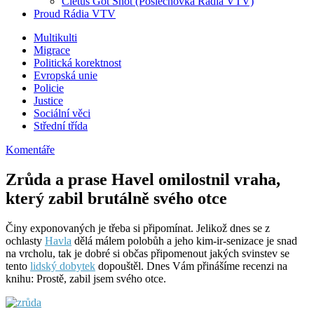
Cletus Got Shot (Poslechovka Rádia VTV)
Proud Rádia VTV
Sub
Multikulti
Migrace
menu
Politická korektnost
Evropská unie
Policie
Justice
Sociální věci
Střední třída
Komentáře
Zrůda a prase Havel omilostnil vraha,
který zabil brutálně svého otce
Činy exponovaných je třeba si připomínat. Jelikož dnes se z
ochlasty
Havla
dělá málem polobůh a jeho kim-ir-senizace je snad
na vrcholu, tak je dobré si občas připomenout jakých svinstev se
tento
lidský dobytek
dopouštěl. Dnes Vám přinášíme recenzi na
knihu: Prostě, zabil jsem svého otce.