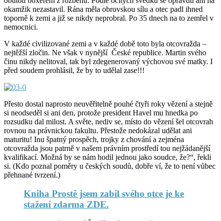
obutou boxerem z rozběhu. Podle očitých svědků se opravdu ani na
okamžik nezastavil. Rána měla obrovskou sílu a otec padl ihned
toporně k zemi a již se nikdy neprobral. Po 35 dnech na to zemřel v
nemocnici.
V každé civilizované zemi a v každé době toto byla otcovražda –
nejtěžší zločin. Ne však v nynější České republice. Martin svého
činu nikdy nelitoval, tak byl zdegenerovaný výchovou své matky. I
před soudem prohlásil, že by to udělal zase!!!
Přesto dostal naprosto neuvěřitelně pouhé čtyři roky vězení a stejně
si neodseděl si ani den, protože president Havel mu hnedka po
rozsudku dal milost. A světe, nediv se, místo do vězení šel otcovrah
rovnou na právnickou fakultu. Přestože nedokázal udělat ani
maturitu! Inu špatný prospěch, trojky z chování a zejména
otcovražda jsou patrně v našem právním prostředí tou nejžádanější
kvalifikací. Možná by se nám hodil jednou jako soudce, že?“, řekli
si. (Kdo poznal poměry u českých soudů, dobře ví, že to není vůbec
přehnané tvrzení.)
Kniha Prostě jsem zabil svého otce je ke
stažení zdarma ZDE.