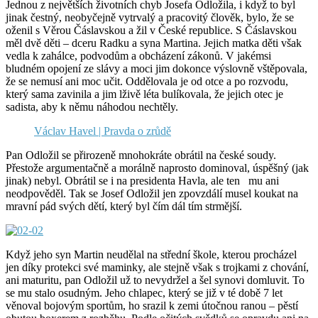
Jednou z největších životních chyb Josefa Odložila, i když to byl
jinak čestný, neobyčejně vytrvalý a pracovitý člověk, bylo, že se
oženil s Věrou Čáslavskou a žil v České republice. S Čáslavskou
měl dvě děti – dceru Radku a syna Martina. Jejich matka děti však
vedla k zahálce, podvodům a obcházení zákonů. V jakémsi
bludném opojení ze slávy a moci jim dokonce výslovně vštěpovala,
že se nemusí ani moc učit. Oddělovala je od otce a po rozvodu,
který sama zavinila a jim lživě léta bulíkovala, že jejich otec je
sadista, aby k němu náhodou nechtěly.
Václav Havel | Pravda o zrůdě
Pan Odložil se přirozeně mnohokráte obrátil na české soudy.
Přestože argumentačně a morálně naprosto dominoval, úspěšný (jak
jinak) nebyl. Obrátil se i na presidenta Havla, ale ten mu ani
neodpověděl. Tak se Josef Odložil jen zpovzdálí musel koukat na
mravní pád svých dětí, který byl čím dál tím strmější.
Když jeho syn Martin neudělal na střední škole, kterou procházel
jen díky protekci své maminky, ale stejně však s trojkami z chování,
ani maturitu, pan Odložil už to nevydržel a šel synovi domluvit. To
se mu stalo osudným. Jeho chlapec, který se již v té době 7 let
věnoval bojovým sportům, ho srazil k zemi útočnou ranou – pěstí