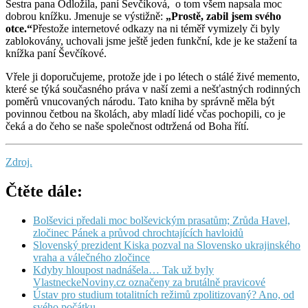
Sestra pana Odložila, paní Ševčíková, o tom všem napsala moc
dobrou knížku. Jmenuje se výstižně:
„Prostě, zabil jsem svého
otce.“
Přestože internetové odkazy na ni téměř vymizely či byly
zablokovány, uchovali jsme ještě jeden funkční, kde je ke stažení ta
knížka paní Ševčíkové.
Vřele ji doporučujeme, protože jde i po létech o stálé živé memento,
které se týká současného práva v naší zemi a nešťastných rodinných
poměrů vnucovaných národu. Tato kniha by správně měla být
povinnou četbou na školách, aby mladí lidé včas pochopili, co je
čeká a do čeho se naše společnost odtržená od Boha řítí.
Zdroj.
Čtěte dále:
Bolševici předali moc bolševickým prasatům; Zrůda Havel,
zločinec Pánek a průvod chrochtajících havloidů
Slovenský prezident Kiska pozval na Slovensko ukrajinského
vraha a válečného zločince
Kdyby hloupost nadnášela… Tak už byly
VlastneckeNoviny.cz označeny za brutálně pravicové
Ústav pro studium totalitních režimů zpolitizovaný? Ano, od
svého počátku