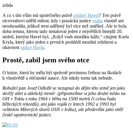
zrůda
A co s tím vším má společného právě
zrůdný Havel
? Ten právě
otcovrahovi udělil milost, kdy i prasácká justice
vraha
vlastně ani
neodsoudila, jelikož trest udělený byl více než směšný. Ale to byla
doba temna, kterou tady instaloval jeden z největších šmejdů 20.
století, kterým Havel byl. „Když vrah morálku káže,“ citujme Karla
Kryla, který jako jeden z prvních prohlédl morální zrůdnost a
ohavnost
opilce Havla
.
Prostě, zabil jsem svého otce
O knize, která by měla být správně povinnou četbou na školách
k vlastivědě a občanské nauce. Ale nikdy tomu tak nebude.
Bohužel pan Josef Odložil se nezapsal do dějin této země jen jako
skvělý atlet a atletický trenér (připomeňme si jeho druhé místo na
OH v Tokiu z roku 1964 v běhu na 1500 metrů či celou řadu
běžeckých rekordů), ani jako voják (v letech 1992 a 1993 byl
velitelem Mírových sborů OSN v Iráku), ale především jako oběť
české opatrovnické justice.