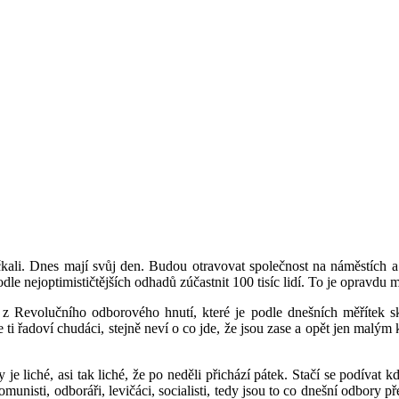
dočkali. Dnes mají svůj den. Budou otravovat společnost na náměstích 
 nejoptimističtějších odhadů zúčastnit 100 tisíc lidí. To je opravdu m
 z Revolučního odborového hnutí, které je podle dnešních měřítek skor
 ti řadoví chudáci
, stejně neví o co jde, že jsou zase a opět jen malý
 liché, asi tak liché, že po neděli přichází pátek. Stačí se podívat k
munisti, odboráři, levičáci, socialisti, tedy jsou to co dnešní odbory př