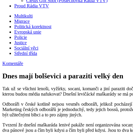
Cletus Got Shot (Poslechovka Rádia VTV)
Proud Rádia VTV
Sub
Multikulti
Migrace
menu
Politická korektnost
Evropská unie
Policie
Justice
Sociální věci
Střední třída
Komentáře
Dnes mají bolševici a paraziti velký den
Tak už se všichni lenoši, vyžírky, socani, komanči a jiní paraziti 
kterou budou média nafukovat? Dnešní levičácké maškarády se má podle
Odboráři v české kotlině nejsou vesměs odboráři, jelikož pocházejí
Marketing českých odborářů je jednoduchý, tedy jejich bossů, protože
být užitečnými blbci a to pro zájmy jiných.
Tvrzení že dnešní maškaráda lenivé pakáže není organizována socany je
dva pánové jsou a čím byli kdysi a čím byli před kdysi. Jsou to dva ko