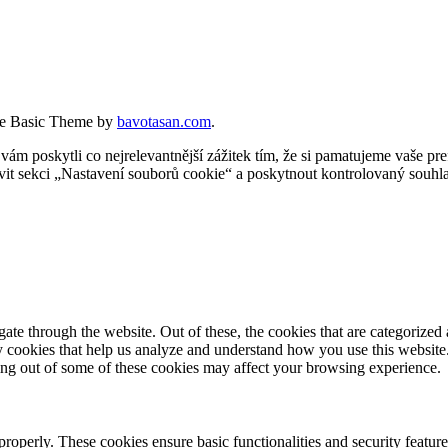
e Basic Theme by
bavotasan.com
.
 poskytli co nejrelevantnější zážitek tím, že si pamatujeme vaše pref
t sekci „Nastavení souborů cookie“ a poskytnout kontrolovaný souhla
e through the website. Out of these, the cookies that are categorized a
rty cookies that help us analyze and understand how you use this websit
ting out of some of these cookies may affect your browsing experience.
 properly. These cookies ensure basic functionalities and security featu