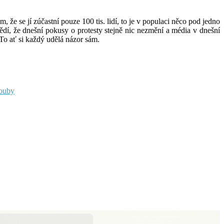
 že se jí zúčastní pouze 100 tis. lidí, to je v populaci něco pod jedno
 vědí, že dnešní pokusy o protesty stejně nic nezmění a média v dnešní
 To ať si každý udělá názor sám.
rouby