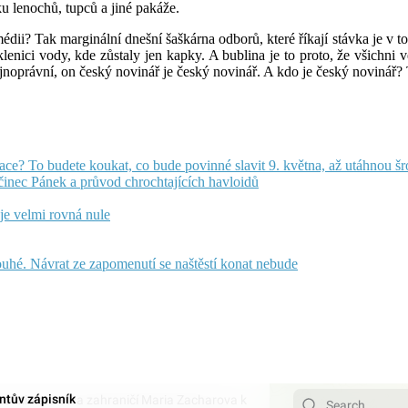
ku lenochů, tupců a jiné pakáže.
ii? Tak marginální dnešní šaškárna odborů, které říkají stávka je v tom,
 sklenici vody, kde zůstaly jen kapky. A bublina je to proto, že všichni
ejnoprávní, on český novinář je český novinář. A kdo je český novinář?
ulace? To budete koukat, co bude povinné slavit 9. května, až utáhnou š
činec Pánek a průvod chrochtajících havloidů
 je velmi rovná nule
uhé. Návrat ze zapomenutí se naštěstí konat nebude