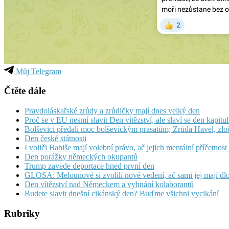
Můj Telegram
Čtěte dále
Pravdoláskařské zrůdy a zrůdičky mají dnes velký den
Proč se v EU nesmí slavit Den vítězství, ale slaví se den kapit
Bolševici předali moc bolševickým prasatům; Zrůda Havel, zlo
Den české státnosti
I voliči Babiše mají volební právo, ač jejich mentální příčetnost
Den porážky německých okupantů
Trump zavede deportace hned první den
GLOSA: Melounové si zvolili nové vedení, ač sami jej mají dlo
Den vítězství nad Německem a vyhnání kolaborantů
Budete slavit dnešní cikánský den? Buďme všichni vycikání
Rubriky