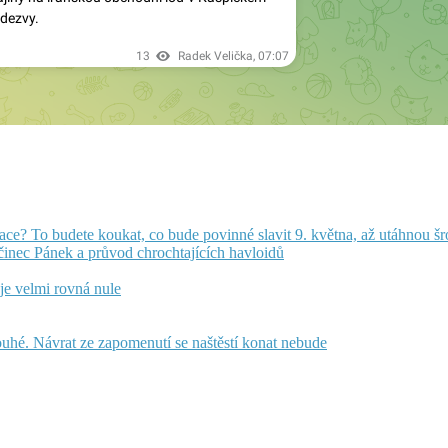
ulace? To budete koukat, co bude povinné slavit 9. května, až utáhnou š
činec Pánek a průvod chrochtajících havloidů
 je velmi rovná nule
uhé. Návrat ze zapomenutí se naštěstí konat nebude