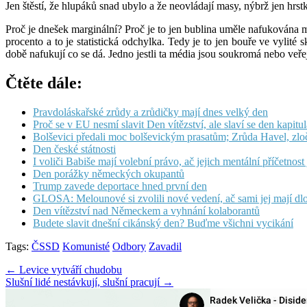
Jen štěstí, že hlupáků snad ubylo a že neovládají masy, nýbrž jen hrst
Proč je dnešek marginální? Proč je to jen bublina uměle nafukována méd
procento a to je statistická odchylka. Tedy je to jen bouře ve vylité
době nafukují co se dá. Jedno jestli ta média jsou soukromá nebo veř
Čtěte dále:
Pravdoláskařské zrůdy a zrůdičky mají dnes velký den
Proč se v EU nesmí slavit Den vítězství, ale slaví se den kapit
Bolševici předali moc bolševickým prasatům; Zrůda Havel, zlo
Den české státnosti
I voliči Babiše mají volební právo, ač jejich mentální příčetnost
Den porážky německých okupantů
Trump zavede deportace hned první den
GLOSA: Melounové si zvolili nové vedení, ač sami jej mají dlo
Den vítězství nad Německem a vyhnání kolaborantů
Budete slavit dnešní cikánský den? Buďme všichni vycikání
Tags:
ČSSD
Komunisté
Odbory
Zavadil
Post
← Levice vytváří chudobu
Slušní lidé nestávkují, slušní pracují →
navigation