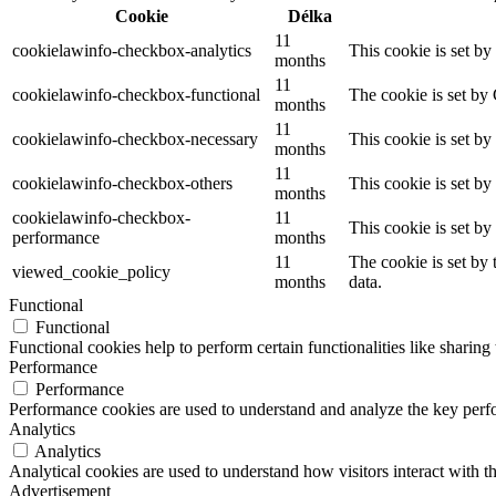
Cookie
Délka
11
cookielawinfo-checkbox-analytics
This cookie is set b
months
11
cookielawinfo-checkbox-functional
The cookie is set by
months
11
cookielawinfo-checkbox-necessary
This cookie is set b
months
11
cookielawinfo-checkbox-others
This cookie is set b
months
cookielawinfo-checkbox-
11
This cookie is set b
performance
months
11
The cookie is set by
viewed_cookie_policy
months
data.
Functional
Functional
Functional cookies help to perform certain functionalities like sharing 
Performance
Performance
Performance cookies are used to understand and analyze the key perfor
Analytics
Analytics
Analytical cookies are used to understand how visitors interact with th
Advertisement