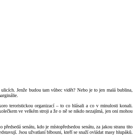
a ulicích. Jenže budou tam vůbec vidět? Nebo je to jen malá bublina,
arginálie.
o teroristickou organizací – to co hlásali a co v minulosti konali.
m kolečkem ve velkém stroji a že o ně se nikdo nezajímá, jen oni mohou
do předsedá senátu, kdo je místopředsedou senátu, za jakou stranu tito
edstavují. Jsou užvatlaní blbouni, kteří se snaží ovládat masy hlupáků.