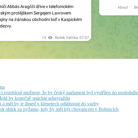
ona
ci rozebírají možnost, že by český parlament byl vystřílen do posledníh
Mohl by konečně spáchat sebevraždu
 a měl by je ihned v klepetech odtáhnout do vazby
nit oblek za pyžamo, kdy by měl být chovancem v Bohnicích