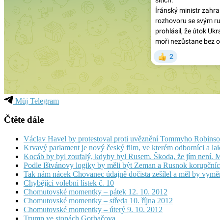
Můj Telegram
Čtěte dále
Václav Havel by protestoval proti uvěznění Tommyho Robins
Krvavý parlament je nový český film, ve kterém odborníci a lai
Kocáb by byl zoufalý, kdyby byl Rusem. Škoda, že jím není. 
Podle Ištvánovy logiky by měli být Zeman a Rusnok korupčníci
Tak nám nácek Chovanec údajně dočista zešílel a měl by vymě
Chybějící volební lístek č. 10
Chomutovské momentky – pátek 12. 10. 2012
Chomutovské momentky – středa 10. října 2012
Chomutovské momentky – úterý 9. 10. 2012
Trump ve stopách Gorbačova