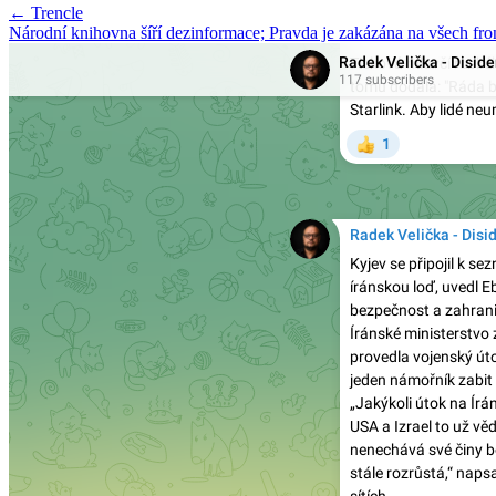
Post
← Trencle
Národní knihovna šíří dezinformace; Pravda je zakázána na všech fr
navigation