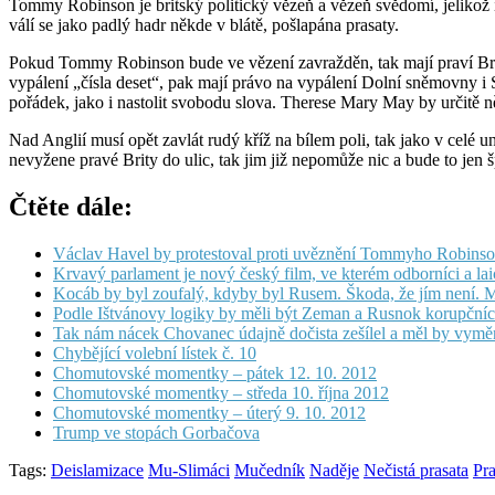
Tommy Robinson je britský politický vězeň a vězeň svědomí, jelikož in
válí se jako padlý hadr někde v blátě, pošlapána prasaty.
Pokud Tommy Robinson bude ve vězení zavražděn, tak mají praví Brito
vypálení „čísla deset“, pak mají právo na vypálení Dolní sněmovny i 
pořádek, jako i nastolit svobodu slova. Therese Mary May by určitě n
Nad Anglií musí opět zavlát rudý kříž na bílem poli, tak jako v celé
nevyžene pravé Brity do ulic, tak jim již nepomůže nic a bude to jen
Čtěte dále:
Václav Havel by protestoval proti uvěznění Tommyho Robins
Krvavý parlament je nový český film, ve kterém odborníci a lai
Kocáb by byl zoufalý, kdyby byl Rusem. Škoda, že jím není. 
Podle Ištvánovy logiky by měli být Zeman a Rusnok korupčníci
Tak nám nácek Chovanec údajně dočista zešílel a měl by vymě
Chybějící volební lístek č. 10
Chomutovské momentky – pátek 12. 10. 2012
Chomutovské momentky – středa 10. října 2012
Chomutovské momentky – úterý 9. 10. 2012
Trump ve stopách Gorbačova
Tags:
Deislamizace
Mu-Slimáci
Mučedník
Naděje
Nečistá prasata
Pra