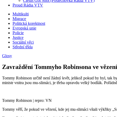
Cletus Got Shot (Poslechovka Rádia VTV)
Proud Rádia VTV
Sub
Multikulti
Migrace
menu
Politická korektnost
Evropská unie
Policie
Justice
Sociální věci
Střední třída
Glosy
Zavraždění Tommyho Robinsona ve vězení b
Tommy Robinson určitě není žádný květ, jelikož pokud by byl, tak by 
ministr vnitra jsou mu-slimáci, je třeba opravdu velký bodlák. Pořád
Tommy Robinson | repro: VN
Tommy věří, že pokud ve vězení, kde jej mu-slimáci vítali výkřiky „S