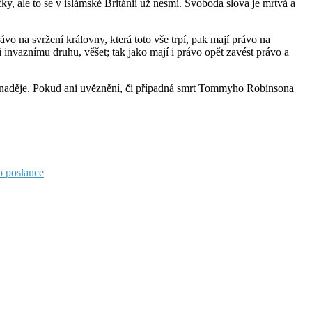
y, ale to se v islámské Británii už nesmí. Svoboda slova je mrtvá a
 na svržení královny, která toto vše trpí, pak mají právo na
invaznímu druhu, věšet; tak jako mají i právo opět zavést právo a
diná naděje. Pokud ani uvěznění, či případná smrt Tommyho Robinsona
o poslance