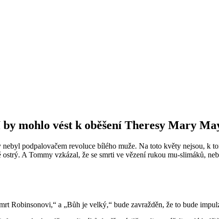
y mohlo vést k oběšení Theresy Mary May 
nebyl podpalovačem revoluce bílého muže. Na toto květy nejsou, k tomu
ně ostrý. A Tommy vzkázal, že se smrti ve vězení rukou mu-slimáků, neb
mrt Robinsonovi,“ a „Bůh je velký,“ bude zavražděn, že to bude impulz 