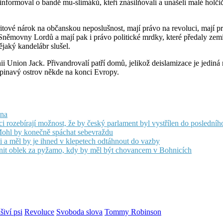
formoval o bandě mu-slimáků, kteří znásilňovali a unášeli malé holčičk
vé nárok na občanskou neposlušnost, mají právo na revoluci, mají právo
Sněmovny Lordů a mají pak i právo politické mrdky, které předaly zemi 
ějaký kandelábr slušel.
 unii Union Jack. Přivandrovalí patří domů, jelikož deislamizace je je
 špinavý ostrov někde na konci Evropy.
ona
ci rozebírají možnost, že by český parlament byl vystřílen do posledníh
Mohl by konečně spáchat sebevraždu
 a měl by je ihned v klepetech odtáhnout do vazby
nit oblek za pyžamo, kdy by měl být chovancem v Bohnicích
šiví psi
Revoluce
Svoboda slova
Tommy Robinson