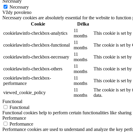
Necessary
Necessary
Vždy povoleno
Necessary cookies are absolutely essential for the website to function
Cookie
Délka
11
cookielawinfo-checkbox-analytics
This cookie is set b
months
11
cookielawinfo-checkbox-functional
The cookie is set by
months
11
cookielawinfo-checkbox-necessary
This cookie is set b
months
11
cookielawinfo-checkbox-others
This cookie is set b
months
cookielawinfo-checkbox-
11
This cookie is set b
performance
months
11
The cookie is set by
viewed_cookie_policy
months
data.
Functional
Functional
Functional cookies help to perform certain functionalities like sharing 
Performance
Performance
Performance cookies are used to understand and analyze the key perfor