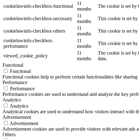
11
cookielawinfo-checkbox-functional
The cookie is set by
months
11
cookielawinfo-checkbox-necessary
This cookie is set b
months
11
cookielawinfo-checkbox-others
This cookie is set b
months
cookielawinfo-checkbox-
11
This cookie is set b
performance
months
11
The cookie is set by
viewed_cookie_policy
months
data.
Functional
Functional
Functional cookies help to perform certain functionalities like sharing 
Performance
Performance
Performance cookies are used to understand and analyze the key perfor
Analytics
Analytics
Analytical cookies are used to understand how visitors interact with th
Advertisement
Advertisement
Advertisement cookies are used to provide visitors with relevant ads 
Others