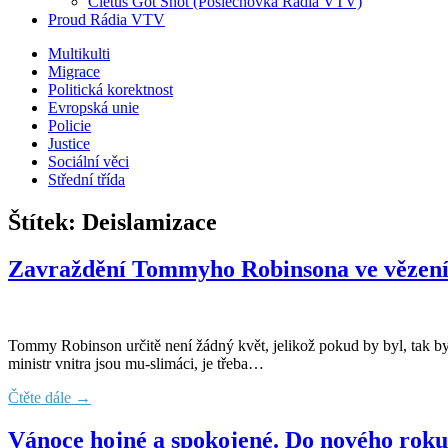
Cletus Got Shot (Poslechovka Rádia VTV)
Proud Rádia VTV
Sub
Multikulti
Migrace
menu
Politická korektnost
Evropská unie
Policie
Justice
Sociální věci
Střední třída
Štítek:
Deislamizace
Zavraždění Tommyho Robinsona ve vězení b
Tommy Robinson určitě není žádný květ, jelikož pokud by byl, tak by 
ministr vnitra jsou mu-slimáci, je třeba…
Čtěte dále →
Vánoce hojné a spokojené. Do nového roku