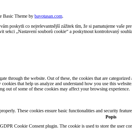
e Basic Theme by
bavotasan.com
.
 poskytli co nejrelevantnější zážitek tím, že si pamatujeme vaše pref
t sekci „Nastavení souborů cookie“ a poskytnout kontrolovaný souhla
e through the website. Out of these, the cookies that are categorized a
rty cookies that help us analyze and understand how you use this websit
ting out of some of these cookies may affect your browsing experience.
 properly. These cookies ensure basic functionalities and security featu
Popis
y GDPR Cookie Consent plugin. The cookie is used to store the user cons