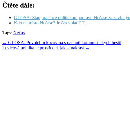
Čtěte dále:
GLOSA: Stanjura chce politickou popravu Nečase za zavřený
Kdo na místo Nečase? Je čas volat E.T.
Tags:
Nečas
Post
← GLOSA: Povolební kocovina s pachutí komunistických bestií
Levicová politika je prostředek jak si nakrást →
navigation