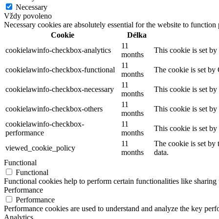
Necessary
Vždy povoleno
Necessary cookies are absolutely essential for the website to function
Cookie
Délka
11
cookielawinfo-checkbox-analytics
This cookie is set b
months
11
cookielawinfo-checkbox-functional
The cookie is set by
months
11
cookielawinfo-checkbox-necessary
This cookie is set b
months
11
cookielawinfo-checkbox-others
This cookie is set b
months
cookielawinfo-checkbox-
11
This cookie is set b
performance
months
11
The cookie is set by
viewed_cookie_policy
months
data.
Functional
Functional
Functional cookies help to perform certain functionalities like sharing 
Performance
Performance
Performance cookies are used to understand and analyze the key perfor
Analytics