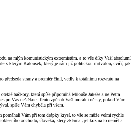
 vodu na mlýn komunistickým extremistům, a to vše díky Vaší absolutní
le s kterým Kalousek, který je sám již politickou mrtvolou, cvičí, jak
o předseda strany a premiér činil, vedly k totálnímu rozvratu na
a oteklé bačkory, která spíše připomíná Milouše Jakeše a ne Petra
 pes po Vás neštěkne. Tento způsob Vaší morální očisty, pokud Vám
plýval, spíše Vám chyběla při všem.
šem pomáhali Vám při tom drápky krysí, to vše se může velmi rychle
 noblesního odchodu, člověka, který zklamal, jelikož na to neměl a