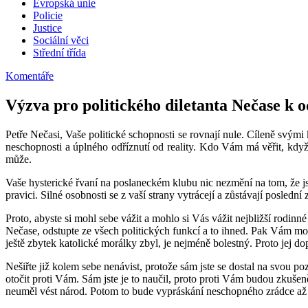
Evropská unie
Policie
Justice
Sociální věci
Střední třída
Komentáře
Výzva pro politického diletanta Nečase k 
Petře Nečasi, Vaše politické schopnosti se rovnají nule. Cíleně svým
neschopnosti a úplného odříznutí od reality. Kdo Vám má věřit, když p
může.
Vaše hysterické řvaní na poslaneckém klubu nic nezmění na tom, že jst
pravici. Silné osobnosti se z vaší strany vytrácejí a zůstávají poslední 
Proto, abyste si mohl sebe vážit a mohlo si Vás vážit nejbližší rodinn
Nečase, odstupte ze všech politických funkcí a to ihned. Pak Vám mo
ještě zbytek katolické morálky zbyl, je nejméně bolestný. Proto jej d
Nešiřte již kolem sebe nenávist, protože sám jste se dostal na svou p
otočit proti Vám. Sám jste je to naučil, proto proti Vám budou zkušen
neuměl vést národ. Potom to bude vypráskání neschopného zrádce až 