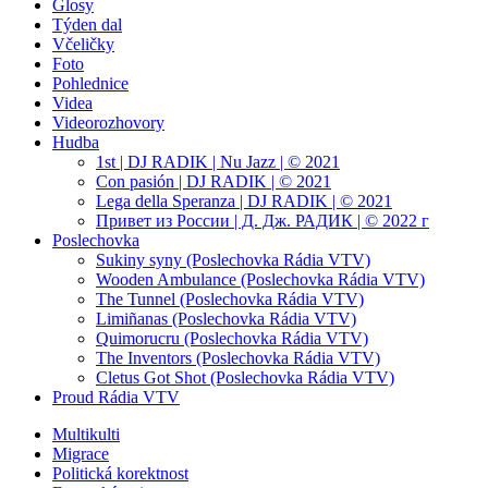
content
Glosy
Týden dal
Včeličky
Foto
Pohlednice
Videa
Videorozhovory
Hudba
1st | DJ RADIK | Nu Jazz | © 2021
Con pasión | DJ RADIK | © 2021
Lega della Speranza | DJ RADIK | © 2021
Привет из России | Д. Дж. РАДИК | © 2022 г
Poslechovka
Sukiny syny (Poslechovka Rádia VTV)
Wooden Ambulance (Poslechovka Rádia VTV)
The Tunnel (Poslechovka Rádia VTV)
Limiñanas (Poslechovka Rádia VTV)
Quimorucru (Poslechovka Rádia VTV)
The Inventors (Poslechovka Rádia VTV)
Cletus Got Shot (Poslechovka Rádia VTV)
Proud Rádia VTV
Sub
Multikulti
Migrace
menu
Politická korektnost