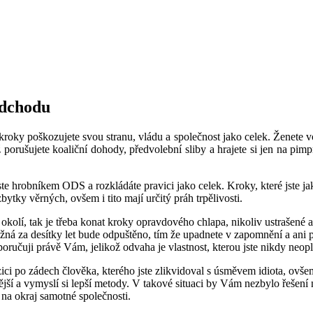
odchodu
i kroky poškozujete svou stranu, vládu a společnost jako celek. Ženete
orušujete koaliční dohody, předvolební sliby a hrajete si jen na pimpr
e hrobníkem ODS a rozkládáte pravici jako celek. Kroky, které jste jak
zbytky věrných, ovšem i tito mají určitý práh trpělivosti.
é okolí, tak je třeba konat kroky opravdového chlapa, nikoliv ustrašené 
žná za desítky let bude odpuštěno, tím že upadnete v zapomnění a ani
oporučuji právě Vám, jelikož odvaha je vlastnost, kterou jste nikdy neo
ozici po zádech člověka, kterého jste zlikvidoval s úsměvem idiota, ov
ější a vymyslí si lepší metody. V takové situaci by Vám nezbylo řešení
na okraj samotné společnosti.