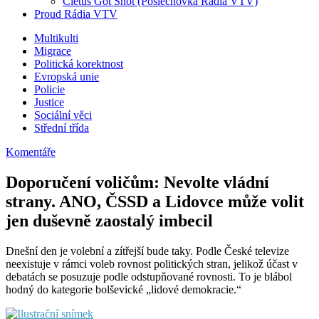
Cletus Got Shot (Poslechovka Rádia VTV)
Proud Rádia VTV
Sub
Multikulti
Migrace
menu
Politická korektnost
Evropská unie
Policie
Justice
Sociální věci
Střední třída
Komentáře
Doporučení voličům: Nevolte vládní
strany. ANO, ČSSD a Lidovce může volit
jen duševně zaostalý imbecil
Dnešní den je volební a zítřejší bude taky. Podle České televize
neexistuje v rámci voleb rovnost politických stran, jelikož účast v
debatách se posuzuje podle odstupňované rovnosti. To je blábol
hodný do kategorie bolševické „lidové demokracie.“