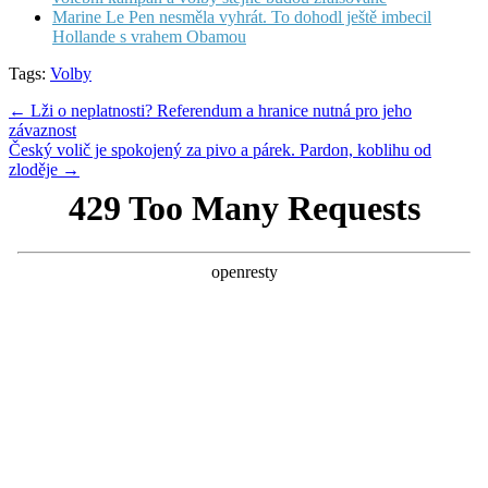
Marine Le Pen nesměla vyhrát. To dohodl ještě imbecil
Hollande s vrahem Obamou
Tags:
Volby
Post
← Lži o neplatnosti? Referendum a hranice nutná pro jeho
závaznost
navigation
Český volič je spokojený za pivo a párek. Pardon, koblihu od
zloděje →