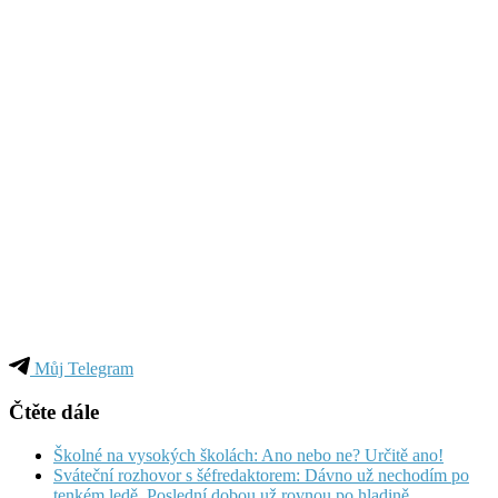
Můj Telegram
Čtěte dále
Školné na vysokých školách: Ano nebo ne? Určitě ano!
Sváteční rozhovor s šéfredaktorem: Dávno už nechodím po
tenkém ledě. Poslední dobou už rovnou po hladině