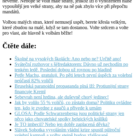
nevěříte. Nebojte se volit malé strany, jelikož lži o vyhozeném hlase
vypouštějí jen velké strany, aby na ně pak zbylo více při přepočtu
mandátů.
Volbou malých stran, které nemusejí uspět, berete křesla velkým,
které zbudou na malé, když se tam dostanou. Volte srdcem a volte
pro vlast, ale hlavně k volbám běžte!
Čtěte dále:
Školné na vysokých školách: Ano nebo ne? Určitě ano!
Sváteční rozhovor s šéfredaktorem: Dávno už nechodím po
tenkém ledě. Poslední dobou už rovnou po hladině
Petře Machu, gratuluji. Po pěti letech první úspěch za volební
neúčastí 82% voličů
Bruselská paranoidní propaganda plná lží: Protiunijní strany
financuje Kreml
Sebevrah není hrdina, ale duševně chorý jedinec!
Jak by volilo 55 % voličů, co zůstalo doma? Politiku ovládne
ten, kdo je zvedne z gaučů a přivede k urnám
GLOSA: Podle Schwarzenberga jsou politické strany jen
něco jako chovatelské spolky belgických králíků
Je TO imbecil? Nebo jen dobře zaplacená děvka?
Slávek Sobotka vyvoláním vládní krize spustil půlroční
volební kampaň a volby stejně budou zfalšované