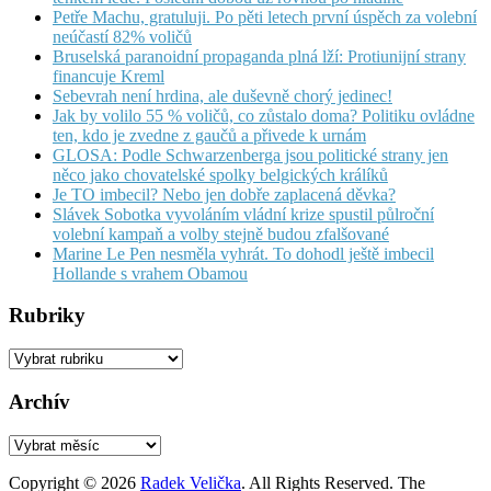
Petře Machu, gratuluji. Po pěti letech první úspěch za volební
neúčastí 82% voličů
Bruselská paranoidní propaganda plná lží: Protiunijní strany
financuje Kreml
Sebevrah není hrdina, ale duševně chorý jedinec!
Jak by volilo 55 % voličů, co zůstalo doma? Politiku ovládne
ten, kdo je zvedne z gaučů a přivede k urnám
GLOSA: Podle Schwarzenberga jsou politické strany jen
něco jako chovatelské spolky belgických králíků
Je TO imbecil? Nebo jen dobře zaplacená děvka?
Slávek Sobotka vyvoláním vládní krize spustil půlroční
volební kampaň a volby stejně budou zfalšované
Marine Le Pen nesměla vyhrát. To dohodl ještě imbecil
Hollande s vrahem Obamou
Rubriky
Rubriky
Archív
Archív
Copyright © 2026
Radek Velička
. All Rights Reserved.
The