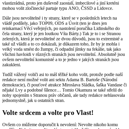
vlastizrádná, proto jen duševně zaostalí, imbecilové a jiní kreténi
mohou volit zločinecké partaje typu ANO, ČSSD a Lidovce.
Dále jsou nevolitelné i ty strany, které se v posledních letech na
vládě podílely, jako TOP09, ODS a Úsvit (ten je dnes jen
reinkarnací Věcí veřejných, po nastolení poručíka Lidinského do
čela strany, který je jen loutkou Víta Bárty.) Tak je to i se Stranou
zelených, která je nevolitelné ze dvou důvodů, jsou to extremisté a
také už vládli a to co dokázali, je důkazem toho, že by je mohla i
velký voda smést do žumpy, či odpadní jímky na fekálie, tak jako
všichni havloidi v různých stranách jsou nevolitelní. Absolutně jsou
ovšem nevolitelní komunisté a to je jedno v jakých stranách jsou
zakukleni.
Tudíž vážený voliči asi to máš těžké koho volit, protože podle naší
redakce není možné volit ani sektu Adama B. Bartoše (Národní
demokracie), či pouťové atrakce Miroslava Sládka, šaška Vandase či
nějaké Lvy a podobné šílence… Tomio Okamura se také střelil do
nohy spojením s Stranou práv občanů, ale tady redakce nehlasovala
jednomyslně, jak u ostatních stran.
Volte srdcem a volte pro Vlast!
Ovšem co můžeme doporučit k nevolení: Nevolte nikoho komu