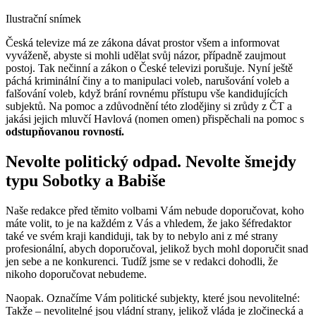
Ilustrační snímek
Česká televize má ze zákona dávat prostor všem a informovat
vyváženě, abyste si mohli udělat svůj názor, případně zaujmout
postoj. Tak nečinní a zákon o České televizi porušuje. Nyní ještě
páchá kriminální činy a to manipulaci voleb, narušování voleb a
falšování voleb, když brání rovnému přístupu vše kandidujících
subjektů. Na pomoc a zdůvodnění této zlodějiny si zrůdy z ČT a
jakási jejich mluvčí Havlová (nomen omen) přispěchali na pomoc s
odstupňovanou rovností.
Nevolte politický odpad. Nevolte šmejdy
typu Sobotky a Babiše
Naše redakce před těmito volbami Vám nebude doporučovat, koho
máte volit, to je na každém z Vás a vhledem, že jako šéfredaktor
také ve svém kraji kandiduji, tak by to nebylo ani z mé strany
profesionální, abych doporučoval, jelikož bych mohl doporučit snad
jen sebe a ne konkurenci. Tudíž jsme se v redakci dohodli, že
nikoho doporučovat nebudeme.
Naopak. Označíme Vám politické subjekty, které jsou nevolitelné:
Takže – nevolitelné jsou vládní strany, jelikož vláda je zločinecká a