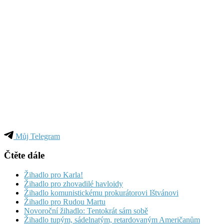
Můj Telegram
Čtěte dále
Žihadlo pro Karla!
Žihadlo pro zhovadilé havloidy
Žihadlo komunistickému prokurátorovi Ištvánovi
Žihadlo pro Rudou Martu
Novoroční žihadlo: Tentokrát sám sobě
Žihadlo tupým, sádelnatým, retardovaným Američanům