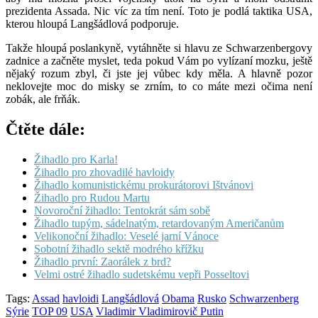
prezidenta Assada. Nic víc za tím není. Toto je podlá taktika USA,
kterou hloupá Langšádlová podporuje.
Takže hloupá poslankyně, vytáhněte si hlavu ze Schwarzenbergovy
zadnice a začněte myslet, teda pokud Vám po vylízaní mozku, ještě
nějaký rozum zbyl, či jste jej vůbec kdy měla. A hlavně pozor
neklovejte moc do misky se zrním, to co máte mezi očima není
zobák, ale frňák.
Čtěte dále:
Žihadlo pro Karla!
Žihadlo pro zhovadilé havloidy
Žihadlo komunistickému prokurátorovi Ištvánovi
Žihadlo pro Rudou Martu
Novoroční žihadlo: Tentokrát sám sobě
Žihadlo tupým, sádelnatým, retardovaným Američanům
Velikonoční žihadlo: Veselé jarní Vánoce
Sobotní žihadlo sektě modrého křížku
Žihadlo první: Zaorálek z brd?
Velmi ostré žihadlo sudetskému vepři Posseltovi
Tags:
Assad
havloidi
Langšádlová
Obama
Rusko
Schwarzenberg
Sýrie
TOP 09
USA
Vladimir Vladimirovič Putin