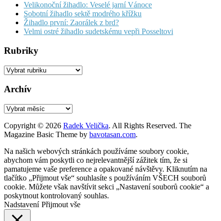
Velikonoční žihadlo: Veselé jarní Vánoce
Sobotní žihadlo sektě modrého křížku
Žihadlo první: Zaorálek z brd?
Velmi ostré žihadlo sudetskému vepři Posseltovi
Rubriky
Rubriky
Archív
Archív
Copyright © 2026
Radek Velička
. All Rights Reserved.
The
Magazine Basic Theme by
bavotasan.com
.
Na našich webových stránkách používáme soubory cookie,
abychom vám poskytli co nejrelevantnější zážitek tím, že si
pamatujeme vaše preference a opakované návštěvy. Kliknutím na
tlačítko „Přijmout vše“ souhlasíte s používáním VŠECH souborů
cookie. Můžete však navštívit sekci „Nastavení souborů cookie“ a
poskytnout kontrolovaný souhlas.
Nadstavení
Přijmout vše