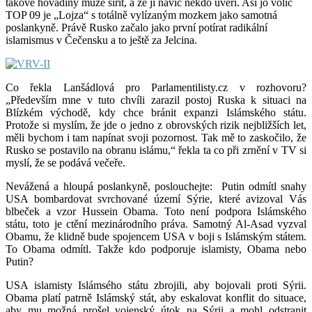
takové hovadiny může šířit, a že jí navíc někdo uvěří. Asi jo volič
TOP 09 je „Lojza“ s totálně vylízaným mozkem jako samotná
poslankyně. Právě Rusko začalo jako první potírat radikální
islamismus v Čečensku a to ještě za Jelcina.
Co řekla Lanšádlová pro Parlamentilisty.cz v rozhovoru?
„Především mne v tuto chvíli zarazil postoj Ruska k situaci na
Blízkém východě, kdy chce bránit expanzi Islámského státu.
Protože si myslím, že jde o jedno z obrovských rizik nejbližších let,
měli bychom i tam napínat svoji pozornost. Tak mě to zaskočilo, že
Rusko se postavilo na obranu islámu,“ řekla ta co při zrnění v TV si
myslí, že se podává večeře.
Nevážená a hloupá poslankyně, poslouchejte: Putin odmítl snahy
USA bombardovat svrchované území Sýrie, které avizoval Vás
blbeček a vzor Hussein Obama. Toto není podpora Islámského
státu, toto je ctění mezinárodního práva. Samotný Al-Asad vyzval
Obamu, že klidně bude spojencem USA v boji s Islámským státem.
To Obama odmítl. Takže kdo podporuje islamisty, Obama nebo
Putin?
USA islamisty Islámsého státu zbrojili, aby bojovali proti Sýrii.
Obama platí patrně Islámský stát, aby eskalovat konflit do situace,
aby mu možná prošel vojenský útok na Sýrii a mohl odstranit