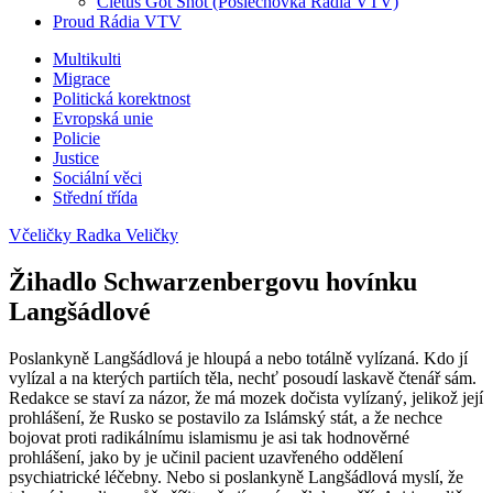
Cletus Got Shot (Poslechovka Rádia VTV)
Proud Rádia VTV
Sub
Multikulti
Migrace
menu
Politická korektnost
Evropská unie
Policie
Justice
Sociální věci
Střední třída
Včeličky Radka Veličky
Žihadlo Schwarzenbergovu hovínku
Langšádlové
Poslankyně Langšádlová je hloupá a nebo totálně vylízaná. Kdo jí
vylízal a na kterých partiích těla, nechť posoudí laskavě čtenář sám.
Redakce se staví za názor, že má mozek dočista vylízaný, jelikož její
prohlášení, že Rusko se postavilo za Islámský stát, a že nechce
bojovat proti radikálnímu islamismu je asi tak hodnověrné
prohlášení, jako by je učinil pacient uzavřeného oddělení
psychiatrické léčebny. Nebo si poslankyně Langšádlová myslí, že