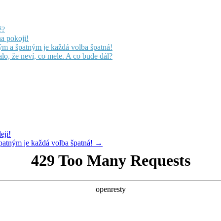
ě?
na pokoji!
m a špatným je každá volba špatná!
lo, že neví, co mele. A co bude dál?
eji!
atným je každá volba špatná! →