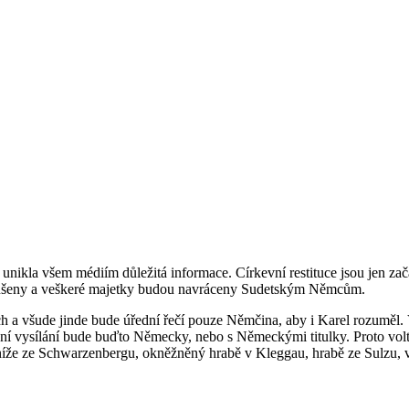
 všem médiím důležitá informace. Církevní restituce jsou jen začá
rušeny a veškeré majetky budou navráceny Sudetským Němcům.
h a všude jinde bude úřední řečí pouze Němčina, aby i Karel rozuměl.
izní vysílání bude buďto Německy, nebo s Německými titulky. Proto 
že ze Schwarzenbergu, okněžněný hrabě v Kleggau, hrabě ze Sulzu, vé