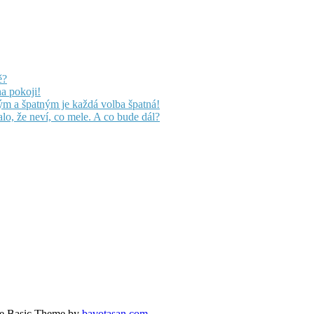
ě?
na pokoji!
m a špatným je každá volba špatná!
lo, že neví, co mele. A co bude dál?
e Basic Theme by
bavotasan.com
.