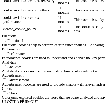
cookielawinfo-checkbox-necessary
This cookie is set b
months
11
cookielawinfo-checkbox-others
This cookie is set b
months
cookielawinfo-checkbox-
11
This cookie is set b
performance
months
11
The cookie is set by
viewed_cookie_policy
months
data.
Functional
Functional
Functional cookies help to perform certain functionalities like sharing 
Performance
Performance
Performance cookies are used to understand and analyze the key perfor
Analytics
Analytics
Analytical cookies are used to understand how visitors interact with th
Advertisement
Advertisement
Advertisement cookies are used to provide visitors with relevant ads 
Others
Others
Other uncategorized cookies are those that are being analyzed and have
ULOŽIT A PŘIJMOUT