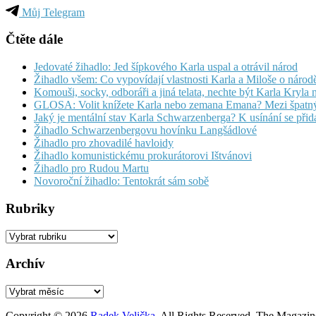
Můj Telegram
Čtěte dále
Jedovaté žihadlo: Jed šípkového Karla uspal a otrávil národ
Žihadlo všem: Co vypovídají vlastnosti Karla a Miloše o národ
Komouši, socky, odboráři a jiná telata, nechte být Karla Kryla 
GLOSA: Volit knížete Karla nebo zemana Emana? Mezi špatný
Jaký je mentální stav Karla Schwarzenberga? K usínání se přida
Žihadlo Schwarzenbergovu hovínku Langšádlové
Žihadlo pro zhovadilé havloidy
Žihadlo komunistickému prokurátorovi Ištvánovi
Žihadlo pro Rudou Martu
Novoroční žihadlo: Tentokrát sám sobě
Rubriky
Rubriky
Archív
Archív
Copyright © 2026
Radek Velička
. All Rights Reserved.
The Magazin