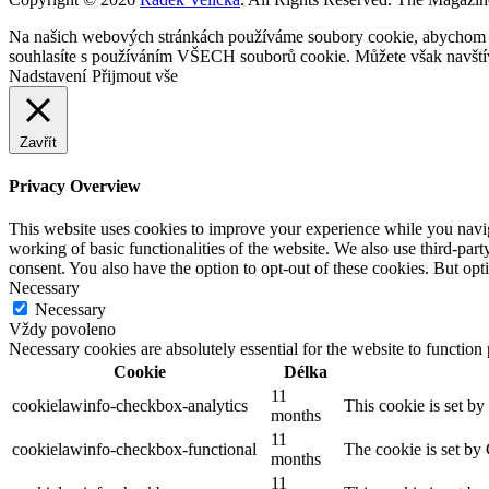
Na našich webových stránkách používáme soubory cookie, abychom vám
souhlasíte s používáním VŠECH souborů cookie. Můžete však navštívi
Nadstavení
Přijmout vše
Zavřít
Privacy Overview
This website uses cookies to improve your experience while you navigat
working of basic functionalities of the website. We also use third-pa
consent. You also have the option to opt-out of these cookies. But op
Necessary
Necessary
Vždy povoleno
Necessary cookies are absolutely essential for the website to function
Cookie
Délka
11
cookielawinfo-checkbox-analytics
This cookie is set b
months
11
cookielawinfo-checkbox-functional
The cookie is set by
months
11