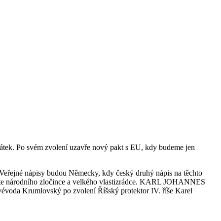
tek. Po svém zvolení uzavře nový pakt s EU, kdy budeme jen
 Veřejné nápisy budou Německy, kdy český druhý nápis na těchto
volte národního zločince a velkého vlastizrádce. KARL JOHANNES
voda Krumlovský po zvolení Říšský protektor IV. říše Karel