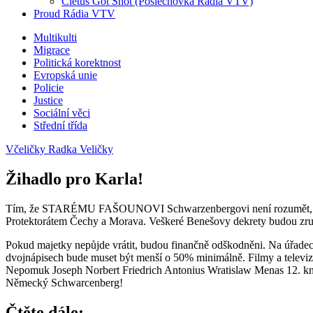
Cletus Got Shot (Poslechovka Rádia VTV)
Proud Rádia VTV
Sub
Multikulti
Migrace
menu
Politická korektnost
Evropská unie
Policie
Justice
Sociální věci
Střední třída
Včeličky Radka Veličky
Žihadlo pro Karla!
Tím, že STARÉMU FAŠOUNOVI Schwarzenbergovi není rozumět, unikla
Protektorátem Čechy a Morava. Veškeré Benešovy dekrety budou z
Pokud majetky nepůjde vrátit, budou finančně odškodněni. Na úřadec
dvojnápisech bude muset být menší o 50% minimálně. Filmy a telev
Nepomuk Joseph Norbert Friedrich Antonius Wratislaw Menas 12. kní
Německý Schwarcenberg!
Čtěte dále: