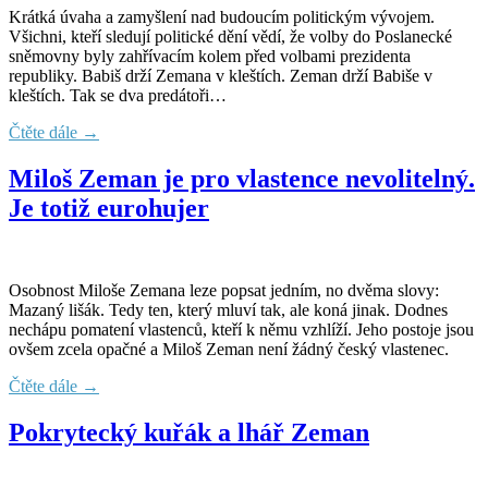
Krátká úvaha a zamyšlení nad budoucím politickým vývojem.
Všichni, kteří sledují politické dění vědí, že volby do Poslanecké
sněmovny byly zahřívacím kolem před volbami prezidenta
republiky. Babiš drží Zemana v kleštích. Zeman drží Babiše v
kleštích. Tak se dva predátoři…
Čtěte dále →
Miloš Zeman je pro vlastence nevolitelný.
Je totiž eurohujer
Osobnost Miloše Zemana leze popsat jedním, no dvěma slovy:
Mazaný lišák. Tedy ten, který mluví tak, ale koná jinak. Dodnes
nechápu pomatení vlastenců, kteří k němu vzhlíží. Jeho postoje jsou
ovšem zcela opačné a Miloš Zeman není žádný český vlastenec.
Čtěte dále →
Pokrytecký kuřák a lhář Zeman