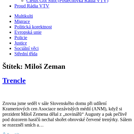
Cletus Got Shot (Poslechovka Rádia VTV)
Proud Rádia VTV
Sub
Multikulti
Migrace
menu
Politická korektnost
Evropská unie
Policie
Justice
Sociální věci
Střední třída
Štítek:
Miloš Zeman
Trencle
Zrovna jsme seděl v sále Slovenského domu při udílení
Krameriových cen Asociace nezávislých médií (ANM), když si
prezident Miloš Zemena dělal z „novinářů“ Augusty a pak pečlivě
pod dozorem hasičů nechal shořet obrovské červené trenýrky. Sálem
se rozezněl smích a…