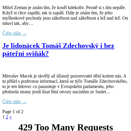
Miloš Zeman je znám tím, že kouří kdekoliv. Prostě si s tím nepáře.
Když si chce zapálit, tak si zapálí. Dále je znám tím, že jeho
myšlenkové pochody jsou zákeřnost nad zákeřnost a lež nad lež. On
mluví tak, aby…
Čtěte dále →
Je lidonácek Tomáš Zdechovský i bez
páteřní sviňák?
Miroslav Macek je skvělý až úžasný pozorovatel dění kolem nás. A
tu přišel s podivnou informací, která se týče Tomáše Zdechovského,
to je ten lidovec co parazituje v Evropském parlamentu, jeho
předseda strany jezdí lízat řitní otvory nacistům ze Sudet…
Čtěte dále →
Page 1 of 2
1
2
»