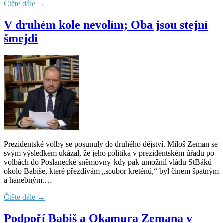
Čtěte dále →
V druhém kole nevolím; Oba jsou stejní
šmejdi
Prezidentské volby se posunuly do druhého dějství. Miloš Zeman se
svým výsledkem ukázal, že jeho politika v prezidentském úřadu po
volbách do Poslanecké sněmovny, kdy pak umožnil vládu StBáků
okolo Babiše, které přezdívám „soubor kreténů,“ byl činem špatným
a hanebným.…
Čtěte dále →
Podpoří Babiš a Okamura Zemana v