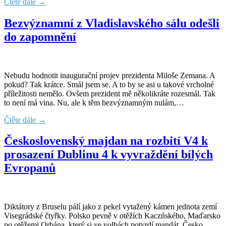
Čtěte dále →
Bezvýznamní z Vladislavského sálu odešli
do zapomnění
Nebudu hodnotit inaugurační projev prezidenta Miloše Zemana. A
pokud? Tak krátce. Smál jsem se. A to by se asi u takové vrcholné
příležitosti nemělo. Ovšem prezident mě několikráte rozesmál. Tak
to není má vina. Nu, ale k těm bezvýznamným nulám,…
Čtěte dále →
Československý majdan na rozbití V4 k
prosazení Dublinu 4 k vyvraždění bílých
Evropanů
Diktátory z Bruselu pálí jako z pekel vytažený kámen jednota zemí
Visegrádské čtyřky. Polsko pevně v otěžích Kaczńského, Maďarsko
po otěžemi Orbána, který si ve volbách potvrdí mandát, Česko