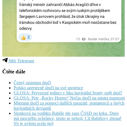
Můj Telegram
Čtěte dále
Černý rasismus útočí
Polsko agresivně útočí na své spojence
GLOSA: Perverzní jedinci v šiku havloidní fronty opět útočí
GLOSA: Petr „Rocky Horror“ Nečas útočí na mistra trapnosti
Migranti útočí za pomoci dalších parazitů, pomatenců a jiných
havloidních deviantů
Slonková na vodítku Babiše jde zase ČSSD po krku. Dnes
má mocného ochránce, proto se nebojí. Cíl Babišovy zbraně
SS je ovšem zcela jiný