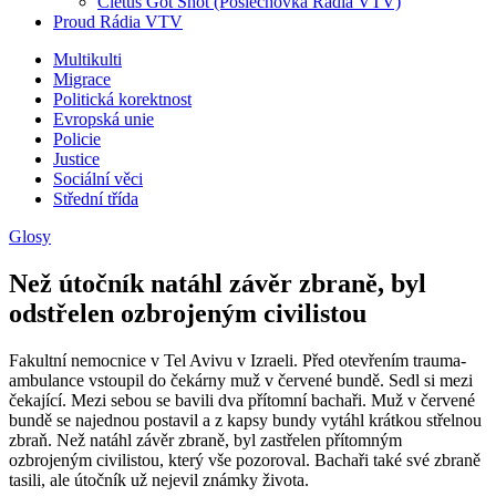
Cletus Got Shot (Poslechovka Rádia VTV)
Proud Rádia VTV
Sub
Multikulti
Migrace
menu
Politická korektnost
Evropská unie
Policie
Justice
Sociální věci
Střední třída
Glosy
Než útočník natáhl závěr zbraně, byl
odstřelen ozbrojeným civilistou
Fakultní nemocnice v Tel Avivu v Izraeli. Před otevřením trauma-
ambulance vstoupil do čekárny muž v červené bundě. Sedl si mezi
čekající. Mezi sebou se bavili dva přítomní bachaři. Muž v červené
bundě se najednou postavil a z kapsy bundy vytáhl krátkou střelnou
zbraň. Než natáhl závěr zbraně, byl zastřelen přítomným
ozbrojeným civilistou, který vše pozoroval. Bachaři také své zbraně
tasili, ale útočník už nejevil známky života.