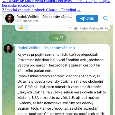
Post
← Doslov ke knize Petra Hampla Poctivost a kreativita (kapitoly z
buranské sociologie)
navigation
Zámecká zahrada a zámek Chrast u Chrudimi →