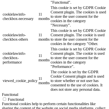
"Functional".
This cookie is set by GDPR Cookie
Consent plugin. The cookies is used
cookielawinfo-
11
to store the user consent for the
checkbox-necessary
months
cookies in the category
"Necessary".
This cookie is set by GDPR Cookie
cookielawinfo-
11
Consent plugin. The cookie is used
checkbox-others
months
to store the user consent for the
cookies in the category "Other.
This cookie is set by GDPR Cookie
cookielawinfo-
Consent plugin. The cookie is used
11
checkbox-
to store the user consent for the
months
performance
cookies in the category
"Performance".
The cookie is set by the GDPR
Cookie Consent plugin and is used
11
viewed_cookie_policy
to store whether or not user has
months
consented to the use of cookies. It
does not store any personal data.
Functional
Functional
Functional cookies help to perform certain functionalities like
sharing the content of the website on social media platforms, collect