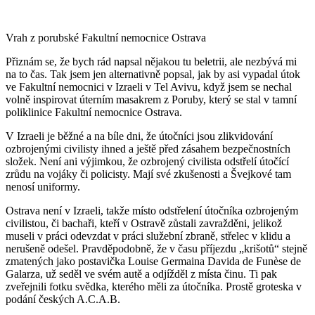
Vrah z porubské Fakultní nemocnice Ostrava
Přiznám se, že bych rád napsal nějakou tu beletrii, ale nezbývá mi
na to čas. Tak jsem jen alternativně popsal, jak by asi vypadal útok
ve Fakultní nemocnici v Izraeli v Tel Avivu, když jsem se nechal
volně inspirovat úterním masakrem z Poruby, který se stal v tamní
poliklinice Fakultní nemocnice Ostrava.
V Izraeli je běžné a na bíle dni, že útočníci jsou zlikvidování
ozbrojenými civilisty ihned a ještě před zásahem bezpečnostních
složek. Není ani výjimkou, že ozbrojený civilista odstřelí útočící
zrůdu na vojáky či policisty. Mají své zkušenosti a Švejkové tam
nenosí uniformy.
Ostrava není v Izraeli, takže místo odstřelení útočníka ozbrojeným
civilistou, či bachaři, kteří v Ostravě zůstali zavražděni, jelikož
museli v práci odevzdat v práci služební zbraně, střelec v klidu a
nerušeně odešel. Pravděpodobně, že v času příjezdu „krišotů“ stejně
zmatených jako postavička Louise Germaina Davida de Funèse de
Galarza, už seděl ve svém autě a odjížděl z místa činu. Ti pak
zveřejnili fotku svědka, kterého měli za útočníka. Prostě groteska v
podání českých A.C.A.B.