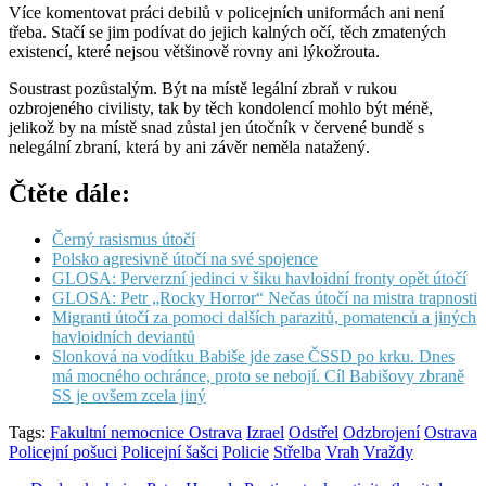
Více komentovat práci debilů v policejních uniformách ani není
třeba. Stačí se jim podívat do jejich kalných očí, těch zmatených
existencí, které nejsou většinově rovny ani lýkožrouta.
Soustrast pozůstalým. Být na místě legální zbraň v rukou
ozbrojeného civilisty, tak by těch kondolencí mohlo být méně,
jelikož by na místě snad zůstal jen útočník v červené bundě s
nelegální zbraní, která by ani závěr neměla natažený.
Čtěte dále:
Černý rasismus útočí
Polsko agresivně útočí na své spojence
GLOSA: Perverzní jedinci v šiku havloidní fronty opět útočí
GLOSA: Petr „Rocky Horror“ Nečas útočí na mistra trapnosti
Migranti útočí za pomoci dalších parazitů, pomatenců a jiných
havloidních deviantů
Slonková na vodítku Babiše jde zase ČSSD po krku. Dnes
má mocného ochránce, proto se nebojí. Cíl Babišovy zbraně
SS je ovšem zcela jiný
Tags:
Fakultní nemocnice Ostrava
Izrael
Odstřel
Odzbrojení
Ostrava
Policejní pošuci
Policejní šašci
Policie
Střelba
Vrah
Vraždy