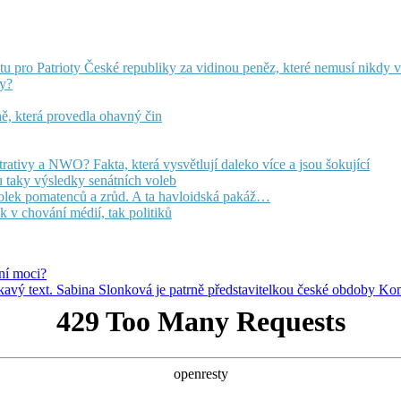
pro Patrioty České republiky za vidinou peněz, které nemusí nikdy vid
ky?
ně, která provedla ohavný čin
trativy a NWO? Fakta, která vysvětlují daleko více a jsou šokující
 taky výsledky senátních voleb
polek pomatenců a zrůd. A ta havloidská pakáž…
 v chování médií, tak politiků
tní moci?
askavý text. Sabina Slonková je patrně představitelkou české obdoby Ko