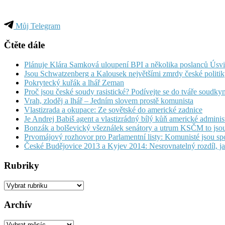
Můj Telegram
Čtěte dále
Plánuje Klára Samková uloupení BPI a několika poslanců Úsvitu 
Jsou Schwatzenberg a Kalousek největšími zmrdy české politi
Pokrytecký kuřák a lhář Zeman
Proč jsou české soudy rasistické? Podívejte se do tváře soudky
Vrah, zloděj a lhář – Jedním slovem prostě komunista
Vlastizrada a okupace: Ze sovětské do americké zadnice
Je Andrej Babiš agent a vlastizrádný bílý kůň americké adminis
Bonzák a bolševický všeználek senátory a utrum KSČM to jsou
Prvomájový rozhovor pro Parlamentní listy: Komunisté jsou s
České Budějovice 2013 a Kyjev 2014: Nesrovnatelný rozdíl, jak
Rubriky
Rubriky
Archív
Archív