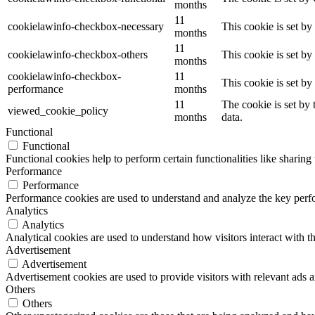
months
11
cookielawinfo-checkbox-necessary
This cookie is set b
months
11
cookielawinfo-checkbox-others
This cookie is set b
months
cookielawinfo-checkbox-
11
This cookie is set b
performance
months
11
The cookie is set by
viewed_cookie_policy
months
data.
Functional
Functional
Functional cookies help to perform certain functionalities like sharing 
Performance
Performance
Performance cookies are used to understand and analyze the key perfor
Analytics
Analytics
Analytical cookies are used to understand how visitors interact with th
Advertisement
Advertisement
Advertisement cookies are used to provide visitors with relevant ads 
Others
Others