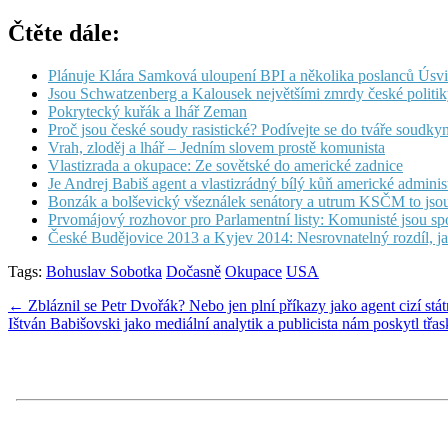
Čtěte dále:
Plánuje Klára Samková uloupení BPI a několika poslanců Úsvitu 
Jsou Schwatzenberg a Kalousek největšími zmrdy české politi
Pokrytecký kuřák a lhář Zeman
Proč jsou české soudy rasistické? Podívejte se do tváře soudky
Vrah, zloděj a lhář – Jedním slovem prostě komunista
Vlastizrada a okupace: Ze sovětské do americké zadnice
Je Andrej Babiš agent a vlastizrádný bílý kůň americké adminis
Bonzák a bolševický všeználek senátory a utrum KSČM to jsou
Prvomájový rozhovor pro Parlamentní listy: Komunisté jsou s
České Budějovice 2013 a Kyjev 2014: Nesrovnatelný rozdíl, jak
Tags:
Bohuslav Sobotka
Dočasně
Okupace
USA
Post
← Zbláznil se Petr Dvořák? Nebo jen plní příkazy jako agent cizí stá
Ištván Babišovski jako mediální analytik a publicista nám poskytl tř
navigation