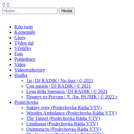
Vyhledávání
Radek Velička
Oficiální web
Main
Skip
Kdo jsem
to
Komentáře
menu
content
Glosy
Týden dal
Včeličky
Foto
Pohlednice
Videa
Videorozhovory
Hudba
1st | DJ RADIK | Nu Jazz | © 2021
Con pasión | DJ RADIK | © 2021
Lega della Speranza | DJ RADIK | © 2021
Привет из России | Д. Дж. РАДИК | © 2022 г
Poslechovka
Sukiny syny (Poslechovka Rádia VTV)
Wooden Ambulance (Poslechovka Rádia VTV)
The Tunnel (Poslechovka Rádia VTV)
Limiñanas (Poslechovka Rádia VTV)
Quimorucru (Poslechovka Rádia VTV)