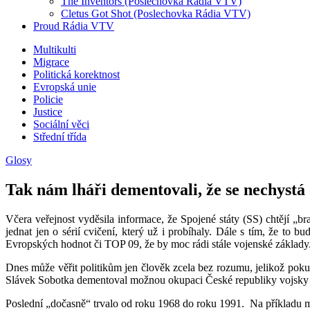
The Inventors (Poslechovka Rádia VTV)
Cletus Got Shot (Poslechovka Rádia VTV)
Proud Rádia VTV
Sub
Multikulti
Migrace
menu
Politická korektnost
Evropská unie
Policie
Justice
Sociální věci
Střední třída
Glosy
Tak nám lháři dementovali, že se nechystá 
Včera veřejnost vyděsila informace, že Spojené státy (SS) chtějí „
jednat jen o sérií cvičení, který už i probíhaly. Dále s tím, že to
Evropských hodnot či TOP 09, že by moc rádi stále vojenské základy
Dnes může věřit politikům jen člověk zcela bez rozumu, jelikož pokud
Slávek Sobotka dementoval možnou okupaci České republiky vojsky SS,
Poslední „dočasně“ trvalo od roku 1968 do roku 1991. Na příkladu min