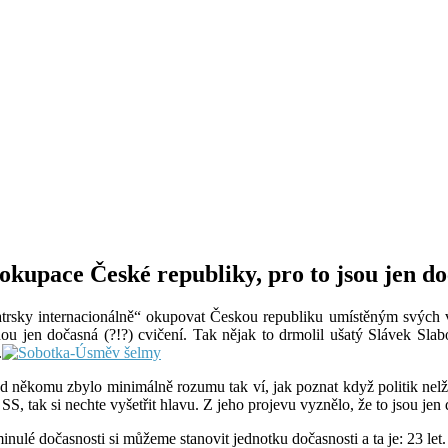
okupace České republiky, pro to jsou jen do
bratrsky internacionálně“ okupovat Českou republiku umístěným svých 
 budou jen dočasná (?!?) cvičení. Tak nějak to drmolil ušatý Slávek 
.
 někomu zbylo minimálně rozumu tak ví, jak poznat když politik nelže. 
 tak si nechte vyšetřit hlavu. Z jeho projevu vyznělo, že to jsou jen 
ulé dočasnosti si můžeme stanovit jednotku dočasnosti a ta je: 23 let.