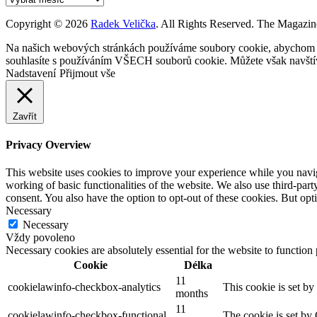
Copyright © 2026
Radek Velička
. All Rights Reserved.
The Magazin
Na našich webových stránkách používáme soubory cookie, abychom vám
souhlasíte s používáním VŠECH souborů cookie. Můžete však navštívi
Nadstavení
Přijmout vše
Zavřít
Privacy Overview
This website uses cookies to improve your experience while you navigat
working of basic functionalities of the website. We also use third-pa
consent. You also have the option to opt-out of these cookies. But op
Necessary
Necessary
Vždy povoleno
Necessary cookies are absolutely essential for the website to function
Cookie
Délka
11
cookielawinfo-checkbox-analytics
This cookie is set b
months
11
cookielawinfo-checkbox-functional
The cookie is set by