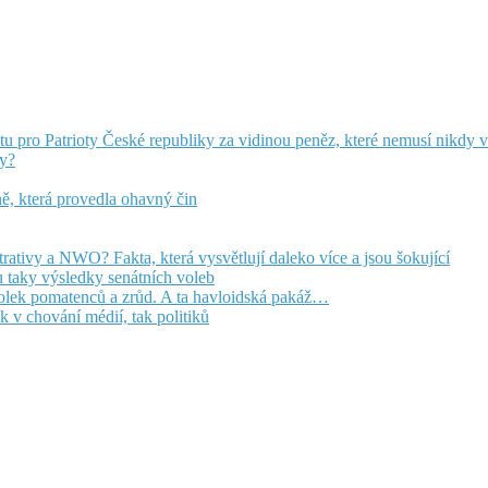
pro Patrioty České republiky za vidinou peněz, které nemusí nikdy vid
ky?
ně, která provedla ohavný čin
trativy a NWO? Fakta, která vysvětlují daleko více a jsou šokující
 taky výsledky senátních voleb
polek pomatenců a zrůd. A ta havloidská pakáž…
 v chování médií, tak politiků