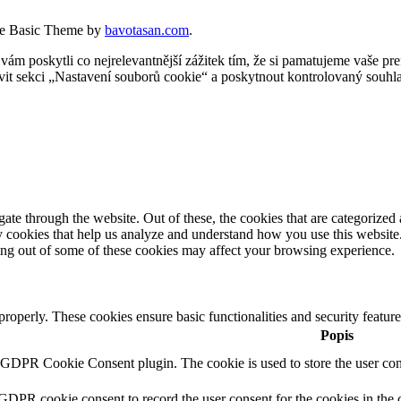
e Basic Theme by
bavotasan.com
.
 poskytli co nejrelevantnější zážitek tím, že si pamatujeme vaše pref
t sekci „Nastavení souborů cookie“ a poskytnout kontrolovaný souhla
e through the website. Out of these, the cookies that are categorized a
rty cookies that help us analyze and understand how you use this websit
ting out of some of these cookies may affect your browsing experience.
 properly. These cookies ensure basic functionalities and security featu
Popis
y GDPR Cookie Consent plugin. The cookie is used to store the user cons
 GDPR cookie consent to record the user consent for the cookies in the 