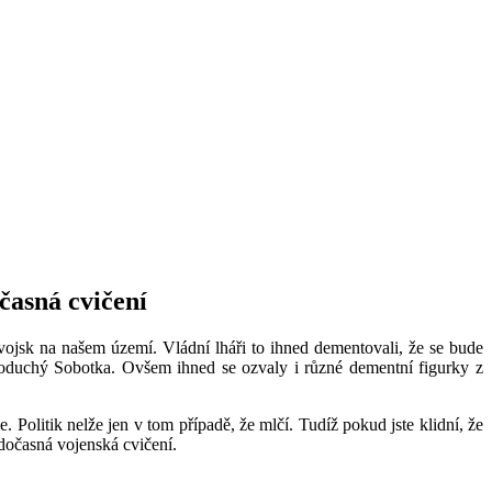
časná cvičení
vojsk na našem území. Vládní lháři to ihned dementovali, že se bude
Slaboduchý Sobotka. Ovšem ihned se ozvaly i různé dementní figurky z
Politik nelže jen v tom případě, že mlčí. Tudíž pokud jste klidní, že
dočasná vojenská cvičení.