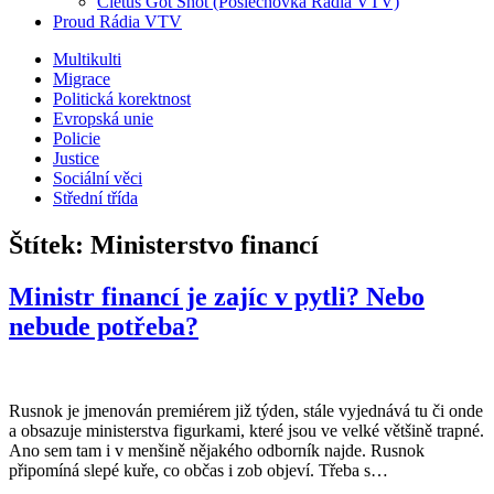
Cletus Got Shot (Poslechovka Rádia VTV)
Proud Rádia VTV
Sub
Multikulti
Migrace
menu
Politická korektnost
Evropská unie
Policie
Justice
Sociální věci
Střední třída
Štítek:
Ministerstvo financí
Ministr financí je zajíc v pytli? Nebo
nebude potřeba?
Rusnok je jmenován premiérem již týden, stále vyjednává tu či onde
a obsazuje ministerstva figurkami, které jsou ve velké většině trapné.
Ano sem tam i v menšině nějakého odborník najde. Rusnok
připomíná slepé kuře, co občas i zob objeví. Třeba s…