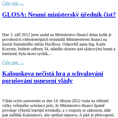
Čtěte dále →
GLOSA: Neumí ministerský úředník číst?
Dne 3. září 2012 jsem zaslal na Ministerstvo financí dotaz kolik je
povolených videoloterijních terminálů Ministerstvem financí na
území Statutárního města Havířova. Odpověď pana Ing. Karla
Korynty, ředitele odboru 34, státního dozoru nad sázkovými hrami a
loteriemi, byla skoro rychlá,…
Čtěte dále →
Kalouskova nečistá hra a schvalování
porušování usnesení vlády
Vláda svým usnesením ze dne 14. března 2012 vzala na vědomí
výtky veřejného ochránce práv, že Ministerstvo financí špatně
povoluje výherní loterijní terminály, a v rozporu se zákonem, dále
pak nařídila Kalouskovi, aby sjednal nápravu. A jaké je překvapení,