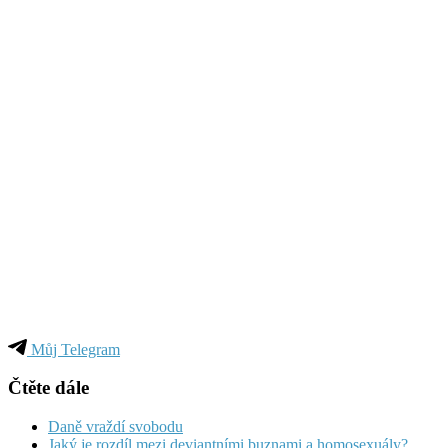
Můj Telegram
Čtěte dále
Daně vraždí svobodu
Jaký je rozdíl mezi deviantními buznami a homosexuály?