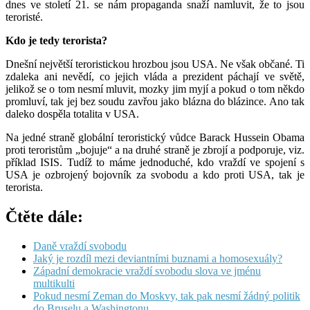
dnes ve století 21. se nám propaganda snaží namluvit, že to jsou
teroristé.
Kdo je tedy terorista?
Dnešní největší teroristickou hrozbou jsou USA. Ne však občané. Ti
zdaleka ani nevědí, co jejich vláda a prezident páchají ve světě,
jelikož se o tom nesmí mluvit, mozky jim myjí a pokud o tom někdo
promluví, tak jej bez soudu zavřou jako blázna do blázince. Ano tak
daleko dospěla totalita v USA.
Na jedné straně globální teroristický vůdce Barack Hussein Obama
proti teroristům „bojuje“ a na druhé straně je zbrojí a podporuje, viz.
příklad ISIS. Tudíž to máme jednoduché, kdo vraždí ve spojení s
USA je ozbrojený bojovník za svobodu a kdo proti USA, tak je
terorista.
Čtěte dále:
Daně vraždí svobodu
Jaký je rozdíl mezi deviantními buznami a homosexuály?
Západní demokracie vraždí svobodu slova ve jménu
multikulti
Pokud nesmí Zeman do Moskvy, tak pak nesmí žádný politik
do Bruselu a Washingtonu