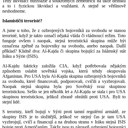
Tedy likvidaci buržoazie a soukromých zemědělců na úkor dělníků
a to i fyzickou likvidací a vraždami. A stejně se většinově
neshodneme.
Islamističtí teroristé?
A jsme u toho, že z ozbrojených bojovníků za svobodu se stanou
teroristé, když je takto označí nějaká vláda či vládnoucí režim. Toto
funguje ovšem i naopak, stejná teroristická skupina může být
označena zpětně za bojovníky na svobodu, anebo naopak. Další
příklad? Klidně dva: Al-Kajda či skupina bojující za Islámský stát
Iráku a Sýrie (ISIS).
Al-Kajdu fakticky založila CIA, když potřebovala nějakým
způsobem oslabit sovětská vojska, která tehdy okupovala
Afganistan. Pro USA byla Al-Kajda skupina ozbrojených bojovníků
za svobodu, které financovali, podporovali, cvičili a vyzbrojovali.
Naopak stejná skupina byla pro Sovětský svaz skupinou
teroristickou. Sešlo se jen několik let a Al-Kajda se stala i pro USA
skupinou teroristickou, jelikož zbraně obrátili proti USA. Byli to
stejní lidé.
S teroristy, kteří bojují v Sýrii proti tamní regulérní armádě, ze
skupiny ISIS je to složitější, jelikož ve stejný čas je tam USA
vyzbrojují, cvičí a financují a na druhou stranu v Iráku stejná ISIS
bojuje proti Američanům. Takže jsou to zároveň ozbrojení bojovníci