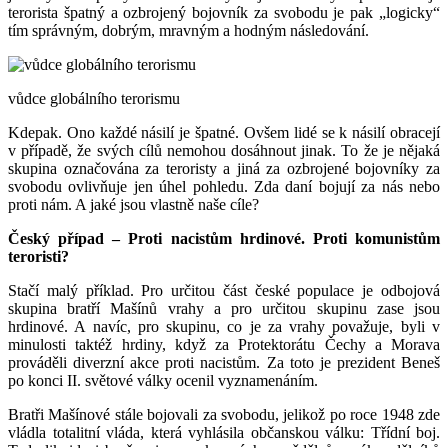
terorista špatný a ozbrojený bojovník za svobodu je pak „logicky“
tím správným, dobrým, mravným a hodným následování.
vůdce globálního terorismu
Kdepak. Ono každé násilí je špatné. Ovšem lidé se k násilí obracejí
v případě, že svých cílů nemohou dosáhnout jinak. To že je nějaká
skupina označována za teroristy a jiná za ozbrojené bojovníky za
svobodu ovlivňuje jen úhel pohledu. Zda daní bojují za nás nebo
proti nám. A jaké jsou vlastně naše cíle?
Český případ – Proti nacistům hrdinové. Proti komunistům
teroristi?
Stačí malý příklad. Pro určitou část české populace je odbojová
skupina bratří Mašínů vrahy a pro určitou skupinu zase jsou
hrdinové. A navíc, pro skupinu, co je za vrahy považuje, byli v
minulosti taktéž hrdiny, když za Protektorátu Čechy a Morava
prováděli diverzní akce proti nacistům. Za toto je prezident Beneš
po konci II. světové války ocenil vyznamenáním.
Bratři Mašínové stále bojovali za svobodu, jelikož po roce 1948 zde
vládla totalitní vláda, která vyhlásila občanskou válku: Třídní boj.