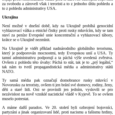
za svobodu a zároveň však i teroristi a to z jednoho úhlu pohledu a
to z pohledu administrativy USA.
Ukrajina
Není možné v dnešní době, kdy na Ukrajině probíhá genocidní
vyhlazovací válka a etnické čistky proti rusky mluvícím, kdy se tam
staví za peníze Evropské unie koncentrační a vyhlazovací tábory,
krátce se o Ukrajině nezmínit.
Na Ukrajině je vidět příklad nadnárodního globálního terorismu,
který je podporován mocnostmi, tedy Evropskou unií a USA. Ty
tamní administrativu podporují a ta páchá výše uvedená zvěrstva.
Ovšem z pohledu této úvahy: Páchá to stát, tak je to „prý legální,“
tak nám to tvrdí propagandistická média a administrativy států
NATO.
Ty samá média pak označují domobrance rusky mluvící v
Novorusku za teroristy, ovšem ti jen brání své domovy, rodiny, ženy,
děti a staré lidi. Oni se provinili jen jedním, vyslovili se pro
nezávislost na nově vzniklé nacistické vládě v Kyjevě. To se ovšem
muselo potrestat.
A máme další paradox. Ve 20. století byli ozbrojení bojovníci,
partyzáni a jinak organizovaní lidé, proti nacismu a fašismu hrdiny,