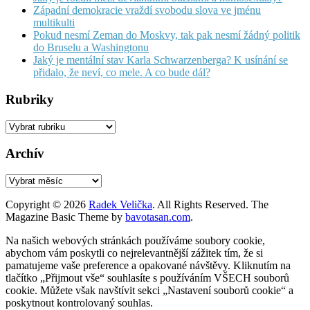
Západní demokracie vraždí svobodu slova ve jménu
multikulti
Pokud nesmí Zeman do Moskvy, tak pak nesmí žádný politik
do Bruselu a Washingtonu
Jaký je mentální stav Karla Schwarzenberga? K usínání se
přidalo, že neví, co mele. A co bude dál?
Rubriky
Rubriky
Archív
Archív
Copyright © 2026
Radek Velička
. All Rights Reserved.
The
Magazine Basic Theme by
bavotasan.com
.
Na našich webových stránkách používáme soubory cookie,
abychom vám poskytli co nejrelevantnější zážitek tím, že si
pamatujeme vaše preference a opakované návštěvy. Kliknutím na
tlačítko „Přijmout vše“ souhlasíte s používáním VŠECH souborů
cookie. Můžete však navštívit sekci „Nastavení souborů cookie“ a
poskytnout kontrolovaný souhlas.