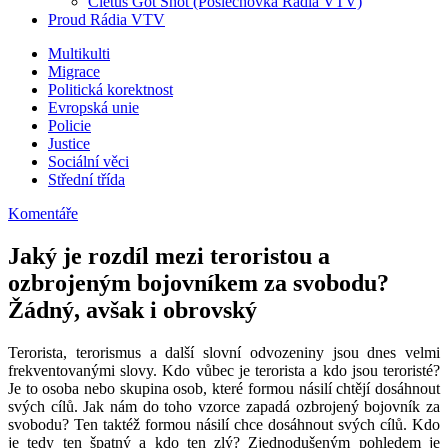
Cletus Got Shot (Poslechovka Rádia VTV)
Proud Rádia VTV
Sub
Multikulti
Migrace
menu
Politická korektnost
Evropská unie
Policie
Justice
Sociální věci
Střední třída
Komentáře
Jaký je rozdíl mezi teroristou a
ozbrojeným bojovníkem za svobodu?
Žádný, avšak i obrovský
Terorista, terorismus a další slovní odvozeniny jsou dnes velmi
frekventovanými slovy. Kdo vůbec je terorista a kdo jsou teroristé?
Je to osoba nebo skupina osob, které formou násilí chtějí dosáhnout
svých cílů. Jak nám do toho vzorce zapadá ozbrojený bojovník za
svobodu? Ten taktéž formou násilí chce dosáhnout svých cílů. Kdo
je tedy ten špatný a kdo ten zlý? Zjednodušeným pohledem je