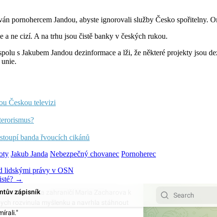
án pornohercem Jandou, abyste ignorovali služby Česko spořitelny. Ona 
 a ne cizí. A na trhu jsou čistě banky v českých rukou.
spolu s Jakubem Jandou dezinformace a lži, že některé projekty jsou dez
 unie.
ou Českou televizi
 terorismus?
ystoupí banda řvoucích cikánů
oty
Jakub Janda
Nebezpečný chovanec
Pornoherec
nad lidskými právy v OSN
cisté? →