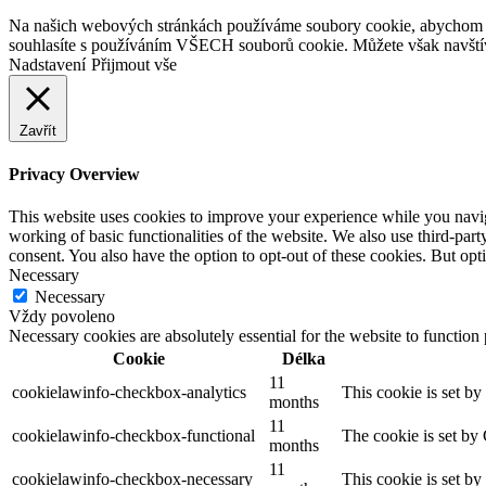
Na našich webových stránkách používáme soubory cookie, abychom vám
souhlasíte s používáním VŠECH souborů cookie. Můžete však navštívi
Nadstavení
Přijmout vše
Zavřít
Privacy Overview
This website uses cookies to improve your experience while you navigat
working of basic functionalities of the website. We also use third-pa
consent. You also have the option to opt-out of these cookies. But op
Necessary
Necessary
Vždy povoleno
Necessary cookies are absolutely essential for the website to function
Cookie
Délka
11
cookielawinfo-checkbox-analytics
This cookie is set b
months
11
cookielawinfo-checkbox-functional
The cookie is set by
months
11
cookielawinfo-checkbox-necessary
This cookie is set b