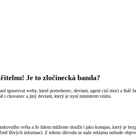
řitelnu! Je to zločinecká banda?
ní ignorovat weby, které pornoherec, deviant, agent cizí moci a lhář 
il i chovanec a jiný deviant, který je nyní ministrem vnitra.
ankovního světa a že lidem můžeme sloužit i jako kompas, který je be
ěrně lživých informací. Z tohoto důvodu se naše reklama nebude obje