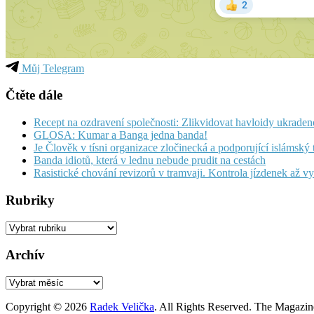
Můj Telegram
Čtěte dále
Recept na ozdravení společnosti: Zlikvidovat havloidy ukraden
GLOSA: Kumar a Banga jedna banda!
Je Člověk v tísni organizace zločinecká a podporující islámský
Banda idiotů, která v lednu nebude prudit na cestách
Rasistické chování revizorů v tramvaji. Kontrola jízdenek až v
Rubriky
Rubriky
Archív
Archív
Copyright © 2026
Radek Velička
. All Rights Reserved.
The Magazin