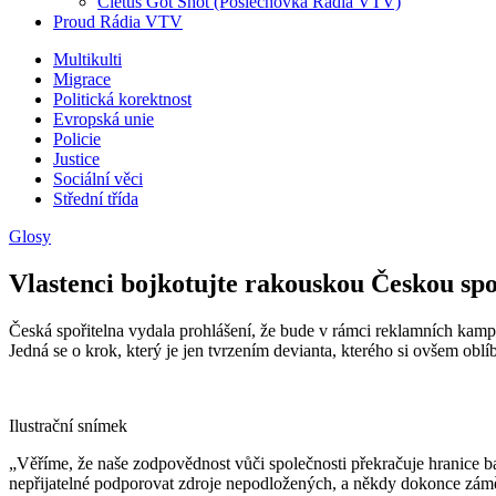
Cletus Got Shot (Poslechovka Rádia VTV)
Proud Rádia VTV
Sub
Multikulti
Migrace
menu
Politická korektnost
Evropská unie
Policie
Justice
Sociální věci
Střední třída
Glosy
Vlastenci bojkotujte rakouskou Českou spo
Česká spořitelna vydala prohlášení, že bude v rámci reklamních kampa
Jedná se o krok, který je jen tvrzením devianta, kterého si ovšem oblíb
Ilustrační snímek
„Věříme, že naše zodpovědnost vůči společnosti překračuje hranice b
nepřijatelné podporovat zdroje nepodložených, a někdy dokonce zám