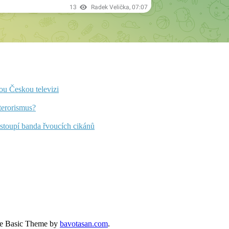
ou Českou televizi
 terorismus?
ystoupí banda řvoucích cikánů
e Basic Theme by
bavotasan.com
.