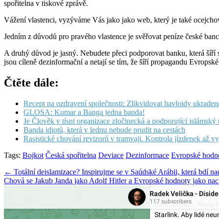
spořitelna v tiskové zprávě.
Vážení vlastenci, vyzýváme Vás jako jako web, který je také ocejchov
Jedním z důvodů pro pravého vlastence je svěřovat peníze české bance
A druhý důvod je jasný. Nebudete přeci podporovat banku, která šíří 
jsou cíleně dezinformační a netají se tím, že šíří propagandu Evropské
Čtěte dále:
Recept na ozdravení společnosti: Zlikvidovat havloidy ukraden
GLOSA: Kumar a Banga jedna banda!
Je Člověk v tísni organizace zločinecká a podporující islámský
Banda idiotů, která v lednu nebude prudit na cestách
Rasistické chování revizorů v tramvaji. Kontrola jízdenek až v
Tags:
Bojkot
Česká spořitelna
Deviace
Dezinformace
Evropské hodn
Post
← Totální deislamizace? Inspirujme se v Saúdské Arábii, která bdí 
Chová se Jakub Janda jako Adolf Hitler a Evropské hodnoty jako na
navigation