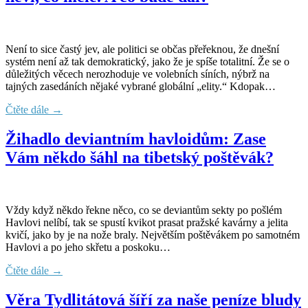
Není to sice častý jev, ale politici se občas přeřeknou, že dnešní
systém není až tak demokratický, jako že je spíše totalitní. Že se o
důležitých věcech nerozhoduje ve volebních síních, nýbrž na
tajných zasedáních nějaké vybrané globální „elity.“ Kdopak…
Čtěte dále →
Žihadlo deviantním havloidům: Zase
Vám někdo šáhl na tibetský poštěvák?
Vždy když někdo řekne něco, co se deviantům sekty po pošlém
Havlovi nelíbí, tak se spustí kvikot prasat pražské kavárny a jelita
kvičí, jako by je na nože braly. Největším poštěvákem po samotném
Havlovi a po jeho skřetu a poskoku…
Čtěte dále →
Věra Tydlitátová šíří za naše peníze bludy