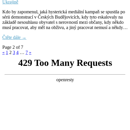
Kdo by zapomenul, jaká hysterická mediální kampaň se spustila po
sérii demonstrací v Českých Budějovicích, kdy tyto eskalovaly na
základě nesouhlasu obyvatel s nerovností mezi občany, kdy někdo
musí pracovat, aby měl na obživu, a jiný pracovat nemusí a někdy…
Čtěte dále →
Page 2 of 7
«
1
2
3
4
…
7
»