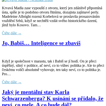
Krvavá Madla zase vypouští z otvoru, který jen zdánlivě připomíná
ústa, spíše je to podobno otvoru řitnímu, dozajista zajímavé perly.
Madeleine Albright rozená Korbelová se proslavila prosazováním
vraždění Srbů, když se nechtěli vzdát svého historického území,
jímž bylo Kosovo. Tam…
Čtěte dále →
Jo, Babiš… Inteligence se zbavíš
Když je společnost v marastu, tak i Babiš se jí hodí. On je přeci
úspěšný, silný v politice, ač neví, co to vůbec politika je. Ale to přeci
českému voliči absolutně vyhovuje, ten taky neví, co to politika je.
Pro…
Čtěte dále →
Jaký je mentální stav Karla
Schwarzenberga? K usínání se přidalo, že
neví, co mele. A co bude dál?