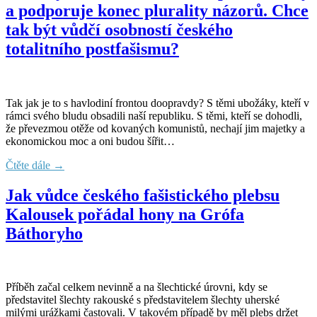
a podporuje konec plurality názorů. Chce
tak být vůdčí osobností českého
totalitního postfašismu?
Tak jak je to s havlodiní frontou doopravdy? S těmi ubožáky, kteří v
rámci svého bludu obsadili naší republiku. S těmi, kteří se dohodli,
že převezmou otěže od kovaných komunistů, nechají jim majetky a
ekonomickou moc a oni budou šířit…
Čtěte dále →
Jak vůdce českého fašistického plebsu
Kalousek pořádal hony na Grófa
Báthoryho
Příběh začal celkem nevinně a na šlechtické úrovni, kdy se
představitel šlechty rakouské s představitelem šlechty uherské
milými urážkami častovali. V takovém případě by měl plebs držet