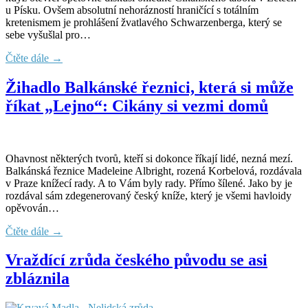
u Písku. Ovšem absolutní nehorázností hraničící s totálním
kretenismem je prohlášení žvatlavého Schwarzenberga, který se
sebe vyšušlal pro…
Čtěte dále →
Žihadlo Balkánské řeznici, která si může
říkat „Lejno“: Cikány si vezmi domů
Ohavnost některých tvorů, kteří si dokonce říkají lidé, nezná mezí.
Balkánská řeznice Madeleine Albright, rozená Korbelová, rozdávala
v Praze knížecí rady. A to Vám byly rady. Přímo šílené. Jako by je
rozdával sám zdegenerovaný český kníže, který je všemi havloidy
opěvován…
Čtěte dále →
Vraždící zrůda českého původu se asi
zbláznila