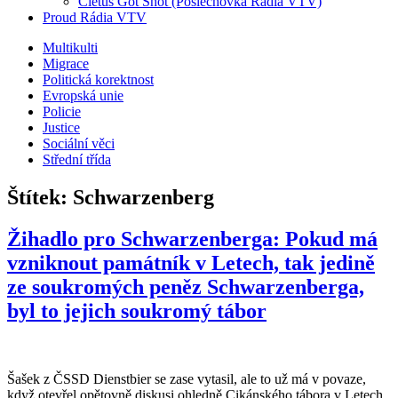
Cletus Got Shot (Poslechovka Rádia VTV)
Proud Rádia VTV
Sub
Multikulti
Migrace
menu
Politická korektnost
Evropská unie
Policie
Justice
Sociální věci
Střední třída
Štítek:
Schwarzenberg
Žihadlo pro Schwarzenberga: Pokud má
vzniknout památník v Letech, tak jedině
ze soukromých peněz Schwarzenberga,
byl to jejich soukromý tábor
Šašek z ČSSD Dienstbier se zase vytasil, ale to už má v povaze,
když otevřel opětovně diskusi ohledně Cikánského tábora v Letech