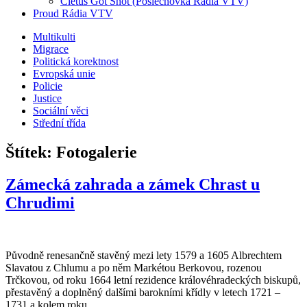
Cletus Got Shot (Poslechovka Rádia VTV)
Proud Rádia VTV
Sub
Multikulti
Migrace
menu
Politická korektnost
Evropská unie
Policie
Justice
Sociální věci
Střední třída
Štítek:
Fotogalerie
Zámecká zahrada a zámek Chrast u
Chrudimi
Původně renesančně stavěný mezi lety 1579 a 1605 Albrechtem
Slavatou z Chlumu a po něm Markétou Berkovou, rozenou
Trčkovou, od roku 1664 letní rezidence královéhradeckých biskupů,
přestavěný a doplněný dalšími barokními křídly v letech 1721 –
1731 a kolem roku…