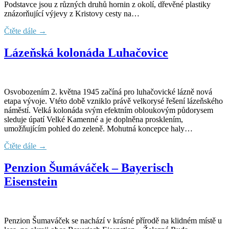
Podstavce jsou z různých druhů hornin z okolí, dřevěné plastiky
znázorňující výjevy z Kristovy cesty na…
Čtěte dále →
Lázeňská kolonáda Luhačovice
Osvobozením 2. května 1945 začíná pro luhačovické lázně nová
etapa vývoje. Vtéto době vzniklo právě velkorysé řešení lázeňského
náměstí. Velká kolonáda svým efektním obloukovým půdorysem
sleduje úpatí Velké Kamenné a je doplněna prosklením,
umožňujícím pohled do zeleně. Mohutná koncepce haly…
Čtěte dále →
Penzion Šumáváček – Bayerisch
Eisenstein
Penzion Šumaváček se nachází v krásné přírodě na klidném místě u