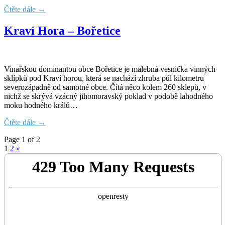
Čtěte dále →
Kraví Hora – Bořetice
Vinařskou dominantou obce Bořetice je malebná vesnička vinných
sklípků pod Kraví horou, která se nachází zhruba půl kilometru
severozápadně od samotné obce. Čítá něco kolem 260 sklepů, v
nichž se skrývá vzácný jihomoravský poklad v podobě lahodného
moku hodného králů…
Čtěte dále →
Page 1 of 2
1
2
»