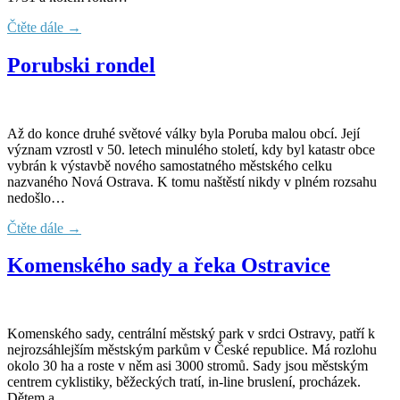
Čtěte dále →
Porubski rondel
Až do konce druhé světové války byla Poruba malou obcí. Její
význam vzrostl v 50. letech minulého století, kdy byl katastr obce
vybrán k výstavbě nového samostatného městského celku
nazvaného Nová Ostrava. K tomu naštěstí nikdy v plném rozsahu
nedošlo…
Čtěte dále →
Komenského sady a řeka Ostravice
Komenského sady, centrální městský park v srdci Ostravy, patří k
nejrozsáhlejším městským parkům v České republice. Má rozlohu
okolo 30 ha a roste v něm asi 3000 stromů. Sady jsou městským
centrem cyklistiky, běžeckých tratí, in-line bruslení, procházek.
Dětem a…