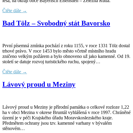
lesa, na okraji obce Bayerisch Eisenstien – Železná Ruda.
Čtěte dále →
Bad Tölz – Svobodný stát Bavorsko
První písemná zmínka pochází z roku 1155, v roce 1331 Tölz dostal
trhové právo. V roce 1453 bylo město včetně místního hradu
zničeno velkým požárem a bylo obnoveno už jako kamenné. Od 19.
století se datuje rozvoj turistického ruchu, spojený…
Čtěte dále →
Lávový proud u Meziny
Lávový proud u Meziny je přírodní památka o celkové rozloze 1,22
ha v obci Mezina v okrese Bruntál vyhlášená v roce 1997. Chráněné
území je v péči Krajského úřadu Moravskoslezského kraje.
Předmětem ochrany jsou tzv. kamenné varhany v bývalém
stěnovém…