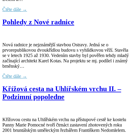
Čtěte dále →
Pohledy z Nové radnice
Nová radnice je nejznámější stavbou Ostravy. Jedná se o
prvorepublikovou dvoukřídlou budovu s vyhlídkovou věží. Stavěla
se v letech 1925 až 1930. Vedením stavby byl pověřen tehdy mladý
začínající architekt Karel Kotas. Na projektu se mj. podílel i známý
brněnský…
Čtěte dále →
Křížová cesta na Uhlířském vrchu II. –
Podzimní popoledne
Křížovou cestu na Uhlířském vrchu na přístupové cestě ke kostelu
Panny Marie Pomocné tvoří čtrnáct zastavení zhotovených roku
2001 bruntálským uměleckým řezbářem Františkem Nedomlelem.