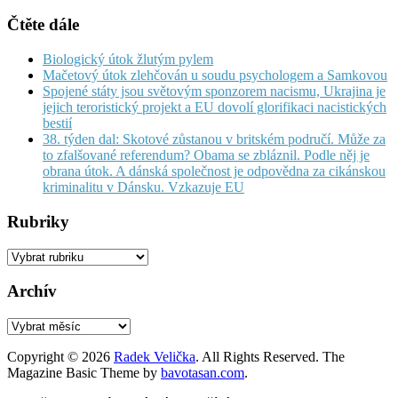
Čtěte dále
Biologický útok žlutým pylem
Mačetový útok zlehčován u soudu psychologem a Samkovou
Spojené státy jsou světovým sponzorem nacismu, Ukrajina je
jejich teroristický projekt a EU dovolí glorifikaci nacistických
bestií
38. týden dal: Skotové zůstanou v britském područí. Může za
to zfalšované referendum? Obama se zbláznil. Podle něj je
obrana útok. A dánská společnost je odpovědna za cikánskou
kriminalitu v Dánsku. Vzkazuje EU
Rubriky
Rubriky
Archív
Archív
Copyright © 2026
Radek Velička
. All Rights Reserved.
The
Magazine Basic Theme by
bavotasan.com
.