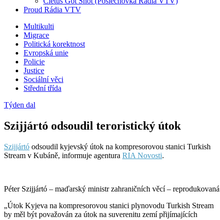
Cletus Got Shot (Poslechovka Rádia VTV)
Proud Rádia VTV
Sub
Multikulti
Migrace
menu
Politická korektnost
Evropská unie
Policie
Justice
Sociální věci
Střední třída
Týden dal
Szijjártó odsoudil teroristický útok
Szijjártó
odsoudil kyjevský útok na kompresorovou stanici Turkish
Stream v Kubáně, informuje agentura
RIA Novosti
.
Péter Szijjártó – maďarský ministr zahraničních věcí – reprodukovaná 
„Útok Kyjeva na kompresorovou stanici plynovodu Turkish Stream
by měl být považován za útok na suverenitu zemí přijímajících