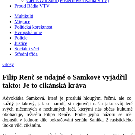
Cletus Got Shot (Poslechovka Rádia VTV)
Proud Rádia VTV
Sub
Multikulti
Migrace
menu
Politická korektnost
Evropská unie
Policie
Justice
Sociální věci
Střední třída
Glosy
Filip Renč se údajně o Samkové vyjádřil
takto: Je to cikánská kráva
Advokátka Samková, která je proslulá hloupými řečmi, ale co,
každý je takový, jak se narodí, si nejnověji našla jako svůj terč
svých ničemných a nechutných řečí, kterými nás občas kulturně
obohacuje, režiséra Filipa Renče. Podle jejího názoru se měl
dopustit v jednom díle pokračování seriálu Sanitka 2 rasistického
útoku vůči cikánům.