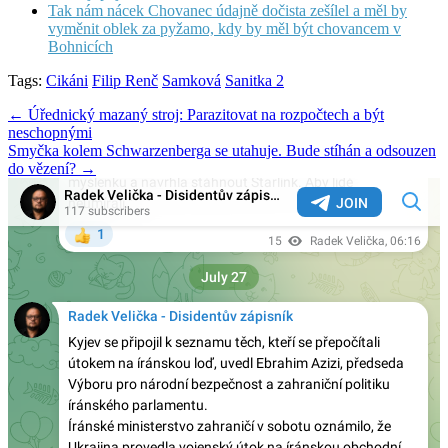
Tak nám nácek Chovanec údajně dočista zešílel a měl by
vyměnit oblek za pyžamo, kdy by měl být chovancem v
Bohnicích
Tags:
Cikáni
Filip Renč
Samková
Sanitka 2
Post
← Úřednický mazaný stroj: Parazitovat na rozpočtech a být
neschopnými
navigation
Smyčka kolem Schwarzenberga se utahuje. Bude stíhán a odsouzen
do vězení? →