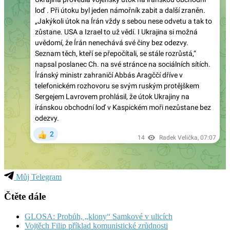
Můj Telegram
Čtěte dále
GLOSA: Probůh, „klony“ Samkové v ulicích
Vojtěch Filip příklad komunistické zrůdnosti