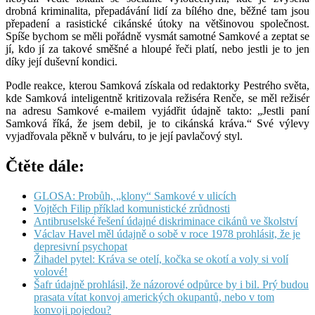
drobná kriminalita, přepadávání lidí za bílého dne, běžné tam jsou
přepadení a rasistické cikánské útoky na většinovou společnost.
Spíše bychom se měli pořádně vysmát samotné Samkové a zeptat se
jí, kdo jí za takové směšné a hloupé řeči platí, nebo jestli je to jen
díky její duševní kondici.
Podle reakce, kterou Samková získala od redaktorky Pestrého světa,
kde Samková inteligentně kritizovala režiséra Renče, se měl režisér
na adresu Samkové e-mailem vyjádřit údajně takto: „Jestli paní
Samková říká, že jsem debil, je to cikánská kráva.“ Své výlevy
vyjadřovala pěkně v bulváru, to je její pavlačový styl.
Čtěte dále:
GLOSA: Probůh, „klony“ Samkové v ulicích
Vojtěch Filip příklad komunistické zrůdnosti
Antibruselské řešení údajné diskriminace cikánů ve školství
Václav Havel měl údajně o sobě v roce 1978 prohlásit, že je
depresivní psychopat
Žihadel pytel: Kráva se otelí, kočka se okotí a voly si volí
volové!
Šafr údajně prohlásil, že názorové odpůrce by i bil. Prý budou
prasata vítat konvoj amerických okupantů, nebo v tom
konvoji pojedou?