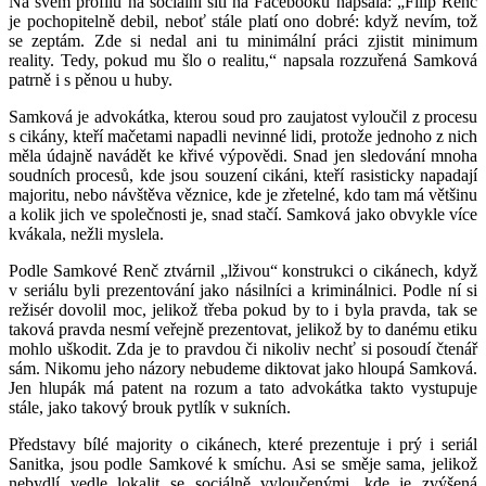
Na svém profilu na sociální síti na Facebooku napsala: „Filip Renč
je pochopitelně debil, neboť stále platí ono dobré: když nevím, tož
se zeptám. Zde si nedal ani tu minimální práci zjistit minimum
reality. Tedy, pokud mu šlo o realitu,“ napsala rozzuřená Samková
patrně i s pěnou u huby.
Samková je advokátka, kterou soud pro zaujatost vyloučil z procesu
s cikány, kteří mačetami napadli nevinné lidi, protože jednoho z nich
měla údajně navádět ke křivé výpovědi. Snad jen sledování mnoha
soudních procesů, kde jsou souzení cikáni, kteří rasisticky napadají
majoritu, nebo návštěva věznice, kde je zřetelné, kdo tam má většinu
a kolik jich ve společnosti je, snad stačí. Samková jako obvykle více
kvákala, nežli myslela.
Podle Samkové Renč ztvárnil „lživou“ konstrukci o cikánech, když
v seriálu byli prezentování jako násilníci a kriminálnici. Podle ní si
režisér dovolil moc, jelikož třeba pokud by to i byla pravda, tak se
taková pravda nesmí veřejně prezentovat, jelikož by to danému etiku
mohlo uškodit. Zda je to pravdou či nikoliv nechť si posoudí čtenář
sám. Nikomu jeho názory nebudeme diktovat jako hloupá Samková.
Jen hlupák má patent na rozum a tato advokátka takto vystupuje
stále, jako takový brouk pytlík v sukních.
Představy bílé majority o cikánech, které prezentuje i prý i seriál
Sanitka, jsou podle Samkové k smíchu. Asi se směje sama, jelikož
nebydlí vedle lokalit se sociálně vyloučenými, kde je zvýšená