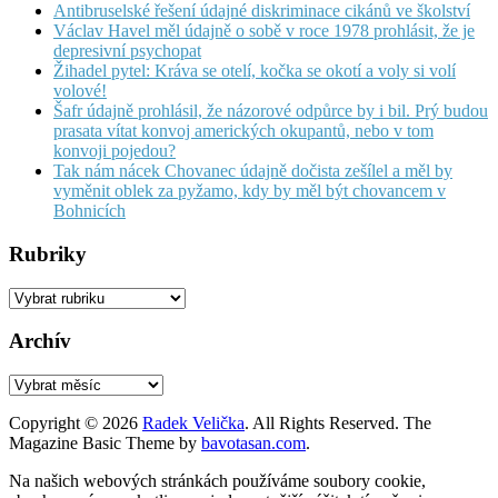
Antibruselské řešení údajné diskriminace cikánů ve školství
Václav Havel měl údajně o sobě v roce 1978 prohlásit, že je
depresivní psychopat
Žihadel pytel: Kráva se otelí, kočka se okotí a voly si volí
volové!
Šafr údajně prohlásil, že názorové odpůrce by i bil. Prý budou
prasata vítat konvoj amerických okupantů, nebo v tom
konvoji pojedou?
Tak nám nácek Chovanec údajně dočista zešílel a měl by
vyměnit oblek za pyžamo, kdy by měl být chovancem v
Bohnicích
Rubriky
Rubriky
Archív
Archív
Copyright © 2026
Radek Velička
. All Rights Reserved.
The
Magazine Basic Theme by
bavotasan.com
.
Na našich webových stránkách používáme soubory cookie,