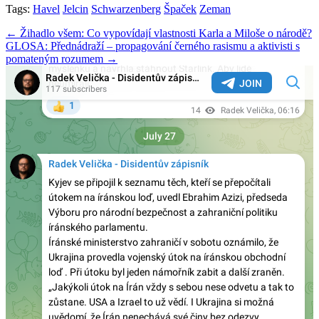
Tags:
Havel
Jelcin
Schwarzenberg
Špaček
Zeman
Post
← Žihadlo všem: Co vypovídají vlastnosti Karla a Miloše o národě?
GLOSA: Přednádraží – propagování černého rasismu a aktivisti s
navigation
pomateným rozumem →