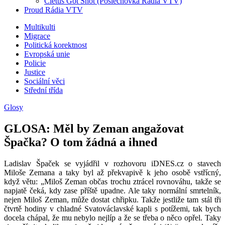
Cletus Got Shot (Poslechovka Rádia VTV)
Proud Rádia VTV
Sub
Multikulti
Migrace
menu
Politická korektnost
Evropská unie
Policie
Justice
Sociální věci
Střední třída
Glosy
GLOSA: Měl by Zeman angažovat
Špačka? O tom žádná a ihned
Ladislav Špaček se vyjádřil v rozhovoru iDNES.cz o stavech
Miloše Zemana a taky byl až překvapivě k jeho osobě vstřícný,
když větu: „Miloš Zeman občas trochu ztrácel rovnováhu, takže se
napjatě čeká, kdy zase příště upadne. Ale taky normální smrtelník,
nejen Miloš Zeman, může dostat chřipku. Takže jestliže tam stál tři
čtvrtě hodiny v chladné Svatováclavské kapli s potížemi, tak bych
docela chápal, že mu nebylo nejlíp a že se třeba o něco opřel. Taky