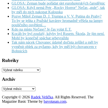
GLOSA: Zeman bude pořádat slet eurohujerských čarodějnic
GLOSA: Když nemá Petr „Rocky Horror“ Nečas „gule“, tak
by měl do nich nakopat Kalouska
Pozve Miloš Zeman D. J. Trumpa a V. V. Putina do Prahy?
To by se jelita z Pražské kavárny hromadně věšela na lampy
pouličního osvětlení…
Kdo na místo Nečase? Je čas volat E.T.
Kocáb by byl zoufalý, kdyby byl Rusem. Škoda, že jím není.
Mohl by konečně spáchat sebevraždu
Tak nám nácek Chovanec údajně dočista zešílel a měl by
vyměnit oblek za pyžamo, kdy by měl být chovancem v
Bohnicích
Rubriky
Rubriky
Archív
Archív
Copyright © 2026
Radek Velička
. All Rights Reserved.
The
Magazine Basic Theme by
bavotasan.com
.