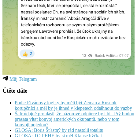
Můj Telegram
Čtěte dále
Podle Ištvánovy logiky by měli být Zeman a Rusnok
korupčníci a měl by je ihned v klepetech odtáhnout do vazby
Šafr údajně prohlásil, že názorové odpůrce by i bil. Prý budou
prasata vítat konvoj amerických okupantů, nebo v tom
konvoji pojedou?
GLOSA: Boris Šťastný by rád nastolil totalitu
GLOSA: TO PEHE by si měl Klause hýčkat