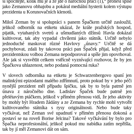
si spočítejte, kolik mu je a že jde o náročnou práci (1),“ pronesl spíše
jako Zemanovu obhajobu a pokáral mediální hysterii kolem výstupu
prezidenta u Korunovačních klenotů.
Miloš Zeman by si spolupráci s panem Špačkem určitě zasloužil,
jelikož odborník na etiketu ukázal, že krále pražských hospod,
pijatik, vytahaných svetrů a ušmudlaných džínsů Havla dokázal
kultivovat, tak aby vypadal chvílemi jako státník. Určitě nebylo
jednoduché maskovat různé Havlovy „únavy.“ Určitě se dá
pochybovat, zdali by takovou práci pan Špaček přijal, když před
prezidentskou volbou Zemana nepodporoval a spíše jim opovrhoval.
Ale jak si vysvětlit celkem vstřícně vyznívající rozhovor, že by jen
Špačkova uhlazenost, nebo podaná pomocná ruka?
V slovech odborníka na etiketu je Schwarzenbergovo spaní jen
malinkými epizodami malého zdřímnutí, proto pokud by v jeho péči
nynější prezident měl případu špičku, tak by to byla patrně jen
únava z náročného dne. Ladislav Špaček bude patrně jen
přelétavým ptáčkem, jelikož v přímém přenosu vidí, že jeho aktivity
by mohly být Hradem žádány a ze Zemana by rychle mohl vytvořit
kultivovaného státníka s rysy originálnosti. Nebo bude taky
vyčkávat, než Zeman své upadnutí v přímém přenosu dokoná a
postaví se na roveň Borise Jelcina? Takové vyčkávání by bylo pro
Špačka neprofesionální, jelikož pokud mu nabídka zatím nepřišla,
tak by jí měl Zemanovi dát on sám.