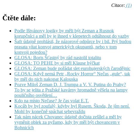
Citace:
(1)
Čtěte dále:
Podle Ištvánovy logiky by měli být Zeman a Rusnok
korupčníci a měl by je ihned v klepetech odtáhnout do vazby
Šafr údajně prohlásil, že názorové odpůrce by i bil. Prý budou
prasata vítat konvoj amerických okupantů, nebo v tom
konvoji pojedou?
GLOSA: Boris Šťastný by rád nastolil totalitu
GLOSA: TO PEHE by si měl Klause hýčkat
GLOSA: Zeman bude pořádat slet eurohujerských čarodějnic
GLOSA: Když nemá Petr „Rocky Horror“ Nečas „gule“, tak
by měl do nich nakopat Kalouska
Pozve Miloš Zeman D. J. Trumpa a V. V. Putina do Prahy?
To by se jelita z Pražské kavárny hromadně věšela na lampy
pouličního osvětlení…
Kdo na místo Nečase? Je čas volat E.T.
Kocáb by byl zoufalý, kdyby byl Rusem. Škoda, že jím není.
Mohl by konečně spáchat sebevraždu
Tak nám nácek Chovanec údajně dočista zešílel a měl by
vyměnit oblek za pyžamo, kdy by měl být chovancem v
Bohnicích