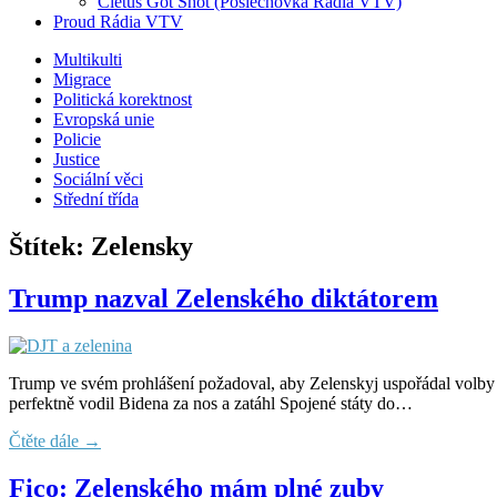
Cletus Got Shot (Poslechovka Rádia VTV)
Proud Rádia VTV
Sub
Multikulti
Migrace
menu
Politická korektnost
Evropská unie
Policie
Justice
Sociální věci
Střední třída
Štítek:
Zelensky
Trump nazval Zelenského diktátorem
Trump ve svém prohlášení požadoval, aby Zelenskyj uspořádal volby n
perfektně vodil Bidena za nos a zatáhl Spojené státy do…
Čtěte dále →
Fico: Zelenského mám plné zuby