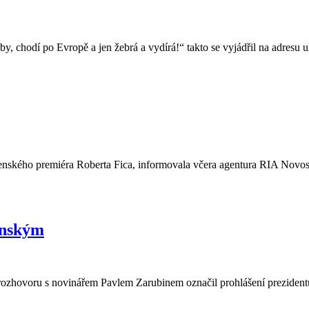
, chodí po Evropě a jen žebrá a vydírá!“ takto se vyjádřil na adresu uk
 slovenského premiéra Roberta Fica, informovala včera agentura RIA No
enským
rozhovoru s novinářem Pavlem Zarubinem označil prohlášení prezidentů