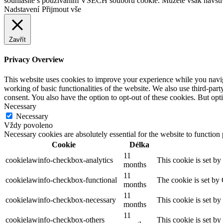
souhlasíte s používáním VŠECH souborů cookie. Můžete však navštívi
Nadstavení
Přijmout vše
Zavřít
Privacy Overview
This website uses cookies to improve your experience while you navigat
working of basic functionalities of the website. We also use third-pa
consent. You also have the option to opt-out of these cookies. But op
Necessary
Necessary
Vždy povoleno
Necessary cookies are absolutely essential for the website to function
Cookie
Délka
11
cookielawinfo-checkbox-analytics
This cookie is set b
months
11
cookielawinfo-checkbox-functional
The cookie is set by
months
11
cookielawinfo-checkbox-necessary
This cookie is set b
months
11
cookielawinfo-checkbox-others
This cookie is set b