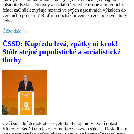
místopředseda sněmovny a socialistů v jedné osobě a fungující za
felaci zaOrálek zvyšuje razanci ve svých agresivních výkalech do
veřejného prostoru? Buď mu dochází invence a zostřuje své útoky
nebo…
Čtěte dále →
ČSSD: Kupředu levá, zpátky ni krok!
Stále stejné populistické a socialistické
tlachy
Čeští sociální demokraté se sjeli do plynojemu v Dolní oblasti
Vítkovic. Seděli tam jako komunisté ve svých sálech. Tleskali tam