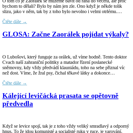
O tom co je Zaorálek se můžeme bavit od rána do večera, ale proč
bychom to dělali? Bylo by nám jen zle. Ono když je někde tolik
slizu, jako v něm, tak by z toho bylo nevolno i velmi otrlému.…
Čtěte dále →
GLOSA: Začne Zaorálek pojídat výkaly?
O Lubošovi, který funguje za orálek, už víme hodně. Tento doktor
Cvach naší zahraniční politiky a matador řízení poslanecké
sněmovny, kdy vždy předvádí klauniádu, toho na sebe přiznal víc
než dost. Víme, že žral psy, čichal těkavé látky a dokonce…
Čtěte dále →
Kálející levičácká prasata se opětovně
předvedla
Když se levice spojí, tak je z toho vždy veliký smradlavý a odporný
hnus. To že jdou komunisté a socialisté ruku v ruce, je varování.