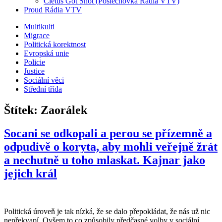
Cletus Got Shot (Poslechovka Rádia VTV)
Proud Rádia VTV
Sub
Multikulti
Migrace
menu
Politická korektnost
Evropská unie
Policie
Justice
Sociální věci
Střední třída
Štítek:
Zaorálek
Socani se odkopali a perou se přízemně a
odpudivě o koryta, aby mohli veřejně žrát
a nechutně u toho mlaskat. Kajnar jako
jejich král
Politická úroveň je tak nízká, že se dalo přepokládat, že nás už nic
nepřekvapí. Ovšem to co způsobily předčasné volby v sociální