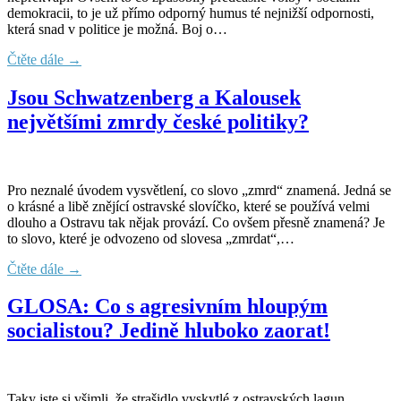
demokracii, to je už přímo odporný humus té nejnižší odpornosti,
která snad v politice je možná. Boj o…
Čtěte dále →
Jsou Schwatzenberg a Kalousek
největšími zmrdy české politiky?
Pro neznalé úvodem vysvětlení, co slovo „zmrd“ znamená. Jedná se
o krásné a libě znějící ostravské slovíčko, které se používá velmi
dlouho a Ostravu tak nějak provází. Co ovšem přesně znamená? Je
to slovo, které je odvozeno od slovesa „zmrdat“,…
Čtěte dále →
GLOSA: Co s agresivním hloupým
socialistou? Jedině hluboko zaorat!
Taky jste si všimli, že strašidlo vyskytlé z ostravských lagun,