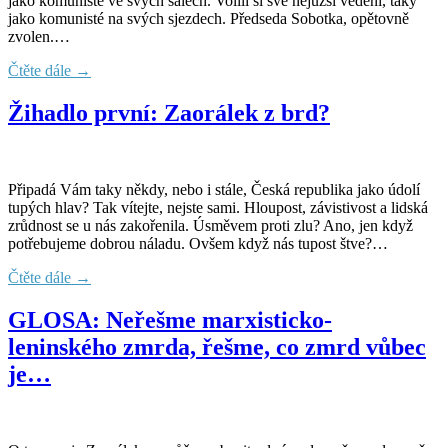
jako komunisté ve svých sálech. Volili si své nejužší vedení, taky
jako komunisté na svých sjezdech. Předseda Sobotka, opětovně
zvolen.…
Čtěte dále →
Žihadlo první: Zaorálek z brd?
Připadá Vám taky někdy, nebo i stále, Česká republika jako údolí
tupých hlav? Tak vítejte, nejste sami. Hloupost, závistivost a lidská
zrůdnost se u nás zakořenila. Úsměvem proti zlu? Ano, jen když
potřebujeme dobrou náladu. Ovšem když nás tupost štve?…
Čtěte dále →
GLOSA: Neřešme marxisticko-
leninského zmrda, řešme, co zmrd vůbec
je…