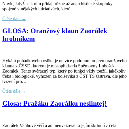
Navíc, když se k nim přidají různé až anarchistické skupinky
spojené v nějakých iniciativách, které…
Čtěte dále →
GLOSA: Oranžový klaun Zaorálek
hrobníkem
Hýkání pohádkového oslíka je nejvíce podobno projevu oranžového
klauna z ČSSD, kterým je místopředseda Sněmovny Lubošek
Zaorálek. Tento svérázný typ, který po funkci vždy toužil, jakékoliv
třeba i biologické, vyhozen za bolševika z ČST TS Ostrava, dle jeho
tvrzení pro…
Čtěte dále →
Glosa: Pražáku Zaorálku neslintej!
Zaorálek Vaňhové věří a ani neuvažovali o jejím škrtnutí z čela