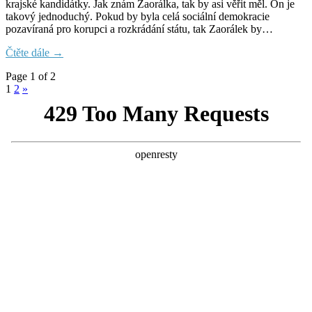
krajské kandidátky. Jak znám Zaorálka, tak by asi věřit měl. On je
takový jednoduchý. Pokud by byla celá sociální demokracie
pozavíraná pro korupci a rozkrádání státu, tak Zaorálek by…
Čtěte dále →
Page 1 of 2
1
2
»