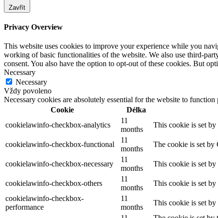
Zavřít
Privacy Overview
This website uses cookies to improve your experience while you navigat
working of basic functionalities of the website. We also use third-pa
consent. You also have the option to opt-out of these cookies. But op
Necessary
Necessary
Vždy povoleno
Necessary cookies are absolutely essential for the website to function
Cookie
Délka
11
cookielawinfo-checkbox-analytics
This cookie is set b
months
11
cookielawinfo-checkbox-functional
The cookie is set by
months
11
cookielawinfo-checkbox-necessary
This cookie is set b
months
11
cookielawinfo-checkbox-others
This cookie is set b
months
cookielawinfo-checkbox-
11
This cookie is set b
performance
months
11
The cookie is set by