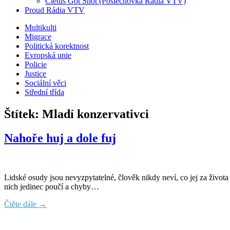
Cletus Got Shot (Poslechovka Rádia VTV)
Proud Rádia VTV
Sub
Multikulti
Migrace
menu
Politická korektnost
Evropská unie
Policie
Justice
Sociální věci
Střední třída
Štítek:
Mladí konzervativci
Nahoře huj a dole fuj
Lidské osudy jsou nevyzpytatelné, člověk nikdy neví, co jej za život
nich jedinec poučí a chyby…
Čtěte dále →