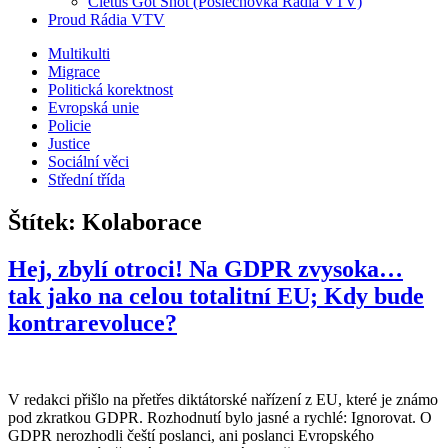
Cletus Got Shot (Poslechovka Rádia VTV)
Proud Rádia VTV
Sub
Multikulti
Migrace
menu
Politická korektnost
Evropská unie
Policie
Justice
Sociální věci
Střední třída
Štítek:
Kolaborace
Hej, zbylí otroci! Na GDPR zvysoka…
tak jako na celou totalitní EU; Kdy bude
kontrarevoluce?
V redakci přišlo na přetřes diktátorské nařízení z EU, které je známo
pod zkratkou GDPR. Rozhodnutí bylo jasné a rychlé: Ignorovat. O
GDPR nerozhodli čeští poslanci, ani poslanci Evropského