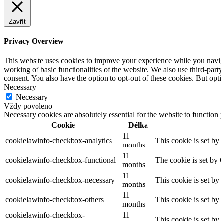
Zavřít
Privacy Overview
This website uses cookies to improve your experience while you navigat
working of basic functionalities of the website. We also use third-pa
consent. You also have the option to opt-out of these cookies. But op
Necessary
Necessary
Vždy povoleno
Necessary cookies are absolutely essential for the website to function
Cookie
Délka
11
cookielawinfo-checkbox-analytics
This cookie is set b
months
11
cookielawinfo-checkbox-functional
The cookie is set by
months
11
cookielawinfo-checkbox-necessary
This cookie is set b
months
11
cookielawinfo-checkbox-others
This cookie is set b
months
cookielawinfo-checkbox-
11
This cookie is set b