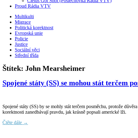
Cletus Got Shot (Poslechovka Rádia VTV)
Proud Rádia VTV
Sub
Multikulti
Migrace
menu
Politická korektnost
Evropská unie
Policie
Justice
Sociální věci
Střední třída
Štítek:
John Mearsheimer
Spojené státy (SS) se mohou stát terčem p
Spojené státy (SS) by se mohly stát terčem posměchu, protože důvěra 
korektnosti zanedbávají pravdu, jak krásně popsali americké lži.
Čtěte dále →