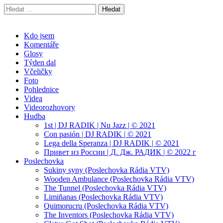
Vyhledávání
Radek Velička
Oficiální web
Main
Skip
Kdo jsem
to
Komentáře
menu
content
Glosy
Týden dal
Včeličky
Foto
Pohlednice
Videa
Videorozhovory
Hudba
1st | DJ RADIK | Nu Jazz | © 2021
Con pasión | DJ RADIK | © 2021
Lega della Speranza | DJ RADIK | © 2021
Привет из России | Д. Дж. РАДИК | © 2022 г
Poslechovka
Sukiny syny (Poslechovka Rádia VTV)
Wooden Ambulance (Poslechovka Rádia VTV)
The Tunnel (Poslechovka Rádia VTV)
Limiñanas (Poslechovka Rádia VTV)
Quimorucru (Poslechovka Rádia VTV)
The Inventors (Poslechovka Rádia VTV)