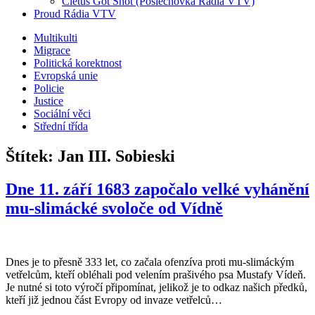
Cletus Got Shot (Poslechovka Rádia VTV)
Proud Rádia VTV
Sub
Multikulti
Migrace
menu
Politická korektnost
Evropská unie
Policie
Justice
Sociální věci
Střední třída
Štítek:
Jan III. Sobieski
Dne 11. září 1683 započalo velké vyhánění
mu-slimácké svoloče od Vídně
Dnes je to přesně 333 let, co začala ofenzíva proti mu-slimáckým
vetřelcům, kteří obléhali pod velením prašivého psa Mustafy Vídeň.
Je nutné si toto výročí připomínat, jelikož je to odkaz našich předků,
kteří již jednou část Evropy od invaze vetřelců…