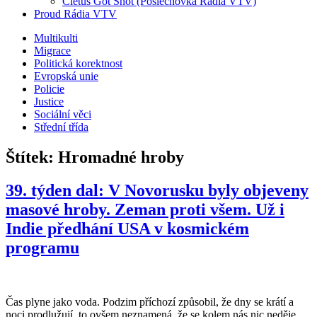
Cletus Got Shot (Poslechovka Rádia VTV)
Proud Rádia VTV
Sub
Multikulti
Migrace
menu
Politická korektnost
Evropská unie
Policie
Justice
Sociální věci
Střední třída
Štítek:
Hromadné hroby
39. týden dal: V Novorusku byly objeveny
masové hroby. Zeman proti všem. Už i
Indie předhání USA v kosmickém
programu
Čas plyne jako voda. Podzim příchozí způsobil, že dny se krátí a
noci prodlužují, to ovšem neznamená, že se kolem nás nic neděje.