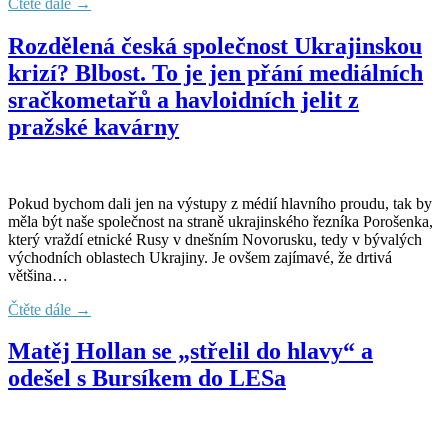
Čtěte dále →
Rozdělená česká společnost Ukrajinskou
krizí? Blbost. To je jen přání mediálních
sračkometařů a havloidních jelit z
pražské kavárny
Pokud bychom dali jen na výstupy z médií hlavního proudu, tak by
měla být naše společnost na straně ukrajinského řezníka Porošenka,
který vraždí etnické Rusy v dnešním Novorusku, tedy v bývalých
východních oblastech Ukrajiny. Je ovšem zajímavé, že drtivá
většina…
Čtěte dále →
Matěj Hollan se „střelil do hlavy“ a
odešel s Bursíkem do LESa