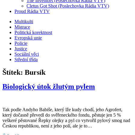
The Inventors (Poslechovka Rádia VTV)
Cletus Got Shot (Poslechovka Rádia VTV)
Proud Rádia VTV
Sub
Multikulti
Migrace
menu
Politická korektnost
Evropská unie
Policie
Justice
Sociální věci
Střední třída
Štítek:
Bursík
Biologický útok žlutým pylem
Tak podle Andyho Babiše, který lže kudy chodí, jeho Agrofert,
který dočasně převedl do svěřeneckého fondu, pěstuje jen 5 %
veškeré pěstované Řepky olejky a pyl co vytvořil pylový smog nad
Českou republikou, není z jeho polí, ale je to…