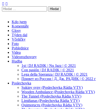
Vyhledávání
Radek Velička
Oficiální web
Main
Skip
Kdo jsem
to
Komentáře
menu
content
Glosy
Týden dal
Včeličky
Foto
Pohlednice
Videa
Videorozhovory
Hudba
1st | DJ RADIK | Nu Jazz | © 2021
Con pasión | DJ RADIK | © 2021
Lega della Speranza | DJ RADIK | © 2021
Привет из России | Д. Дж. РАДИК | © 2022 г
Poslechovka
Sukiny syny (Poslechovka Rádia VTV)
Wooden Ambulance (Poslechovka Rádia VTV)
The Tunnel (Poslechovka Rádia VTV)
Limiñanas (Poslechovka Rádia VTV)
Quimorucru (Poslechovka Rádia VTV)