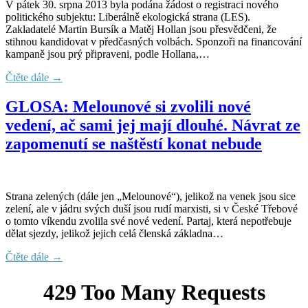
V pátek 30. srpna 2013 byla podána žádost o registraci nového
politického subjektu: Liberálně ekologická strana (LES).
Zakladatelé Martin Bursík a Matěj Hollan jsou přesvědčeni, že
stihnou kandidovat v předčasných volbách. Sponzoři na financování
kampaně jsou prý připraveni, podle Hollana,…
Čtěte dále →
GLOSA: Melounové si zvolili nové
vedení, ač sami jej mají dlouhé. Návrat ze
zapomenutí se naštěstí konat nebude
Strana zelených (dále jen „Melounové“), jelikož na venek jsou sice
zelení, ale v jádru svých duší jsou rudí marxisti, si v České Třebové
o tomto víkendu zvolila své nové vedení. Partaj, která nepotřebuje
dělat sjezdy, jelikož jejich celá členská základna…
Čtěte dále →