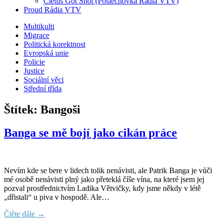
Cletus Got Shot (Poslechovka Rádia VTV)
Proud Rádia VTV
Sub
Multikulti
Migrace
menu
Politická korektnost
Evropská unie
Policie
Justice
Sociální věci
Střední třída
Štítek:
Bangoši
Banga se mě bojí jako cikán práce
Nevím kde se bere v lidech tolik nenávisti, ale Patrik Banga je vůči
mé osobě nenávisti plný jako přeteklá číše vína, na které jsem jej
pozval prostřednictvím Ladika Větvičky, kdy jsme někdy v létě
„dřistali“ u piva v hospodě. Ale…
Čtěte dále →