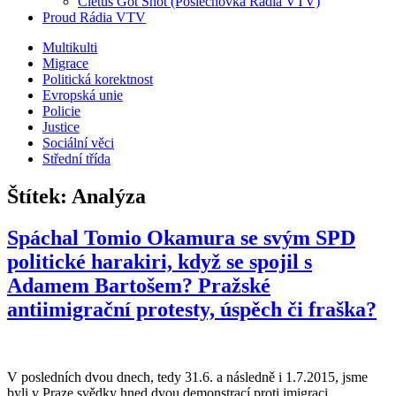
Cletus Got Shot (Poslechovka Rádia VTV)
Proud Rádia VTV
Sub
Multikulti
Migrace
menu
Politická korektnost
Evropská unie
Policie
Justice
Sociální věci
Střední třída
Štítek:
Analýza
Spáchal Tomio Okamura se svým SPD
politické harakiri, když se spojil s
Adamem Bartošem? Pražské
antiimigrační protesty, úspěch či fraška?
V posledních dvou dnech, tedy 31.6. a následně i 1.7.2015, jsme
byli v Praze svědky hned dvou demonstrací proti imigraci.