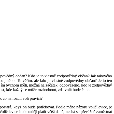
zodpovědný občan? Kdo je to vlastně zodpovědný občan? Jak takového
 jiného. To věřím, ale kdo je vlastně zodpovědný občan? Je to ten
. Tím bychom měli, možná na začátek, odpovězeno, kdo je zodpovědný
čnost, kde každý se může rozhodnout
, zda volit bude či ne.
 co na rozdíl volí pravici?
 postará, když on bude potřebovat. Podle mého názoru volič levice, je
Volič levice bude raději platit větší daně, nechá se převážně zaměstnat