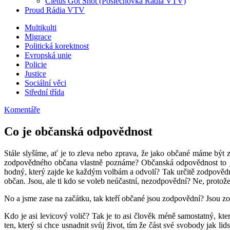
Cletus Got Shot (Poslechovka Rádia VTV)
Proud Rádia VTV
Sub
Multikulti
Migrace
menu
Politická korektnost
Evropská unie
Policie
Justice
Sociální věci
Střední třída
Komentáře
Co je občanská odpovědnost
Stále slyšíme, ať je to zleva nebo zprava, že jako občané máme bý
zodpovědného občana vlastně poznáme? Občanská odpovědnost to je 
hodný, který zajde ke každým volbám a odvolí? Tak určitě zodpověd
občan. Jsou, ale ti kdo se voleb neúčastní, nezodpovědní? Ne, protož
No a jsme zase na začátku, tak kteří občané jsou zodpovědní? Jsou zodp
Kdo je asi levicový volič? Tak je to asi člověk méně samostatný, kte
ten, který si chce usnadnit svůj život, tím že část své svobody jak li