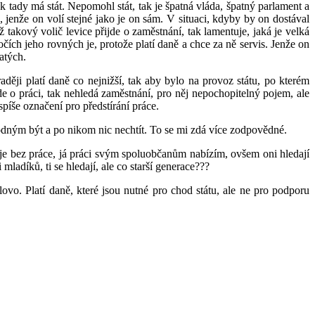
k tady má stát. Nepomohl stát, tak je špatná vláda, špatný parlament a
 jenže on volí stejné jako je on sám. V situaci, kdyby by on dostával
ž takový volič levice přijde o zaměstnání, tak lamentuje, jaká je velká
čích jeho rovných je, protože platí daně a chce za ně servis. Jenže on
hatých.
ději platí daně co nejnižší, tak aby bylo na provoz státu, po kterém
de o práci, tak nehledá zaměstnání, pro něj nepochopitelný pojem, ale
spíše označení pro předstírání práce.
odným být a po nikom nic nechtít. To se mi zdá více zodpovědné.
 je bez práce, já práci svým spoluobčanům nabízím, ovšem oni hledají
adíků, ti se hledají, ale co starší generace???
ovo. Platí daně, které jsou nutné pro chod státu, ale ne pro podporu