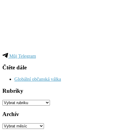
Můj Telegram
Čtěte dále
Globální občanská válka
Rubriky
Rubriky
Archív
Archív