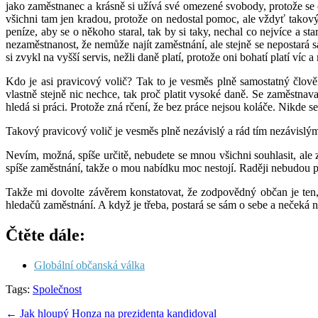
jako zaměstnanec a krásně si užívá své omezené svobody, protože se o 
všichni tam jen kradou, protože on nedostal pomoc, ale vždyť takový 
peníze, aby se o někoho staral, tak by si taky, nechal co nejvíce a st
nezaměstnanost, že nemůže najít zaměstnání, ale stejně se nepostará s
si zvykl na vyšší servis, nežli daně platí, protože oni bohatí platí víc a
Kdo je asi pravicový volič? Tak to je vesměs plně samostatný člověk
vlastně stejně nic nechce, tak proč platit vysoké daně. Se zaměstnav
hledá si práci. Protože zná rčení, že bez práce nejsou koláče. Nikde s
Takový pravicový volič je vesměs plně nezávislý a rád tím nezávisl
Nevím, možná, spíše určitě, nebudete se mnou všichni souhlasit, ale
spíše zaměstnání, takže o mou nabídku moc nestojí. Raději nebudou pr
Takže mi dovolte závěrem konstatovat, že zodpovědný občan je ten, k
hledačů zaměstnání. A když je třeba, postará se sám o sebe a nečeká 
Čtěte dále:
Globální občanská válka
Tags:
Společnost
Post
← Jak hloupý Honza na prezidenta kandidoval