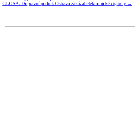
GLOSA: Dopravní podnik Ostrava zakázal elektronické cigarety →
navigation