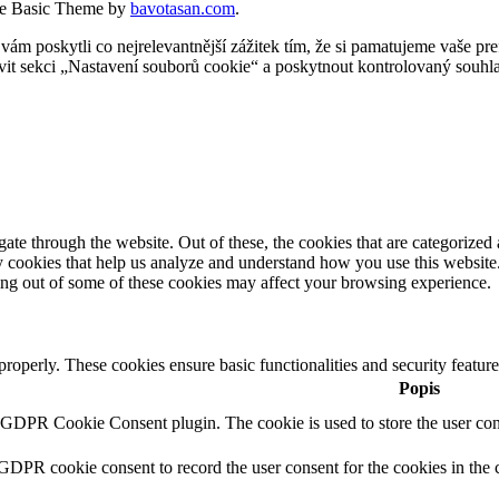
e Basic Theme by
bavotasan.com
.
 poskytli co nejrelevantnější zážitek tím, že si pamatujeme vaše pref
t sekci „Nastavení souborů cookie“ a poskytnout kontrolovaný souhla
e through the website. Out of these, the cookies that are categorized a
rty cookies that help us analyze and understand how you use this websit
ting out of some of these cookies may affect your browsing experience.
 properly. These cookies ensure basic functionalities and security featu
Popis
y GDPR Cookie Consent plugin. The cookie is used to store the user cons
 GDPR cookie consent to record the user consent for the cookies in the 