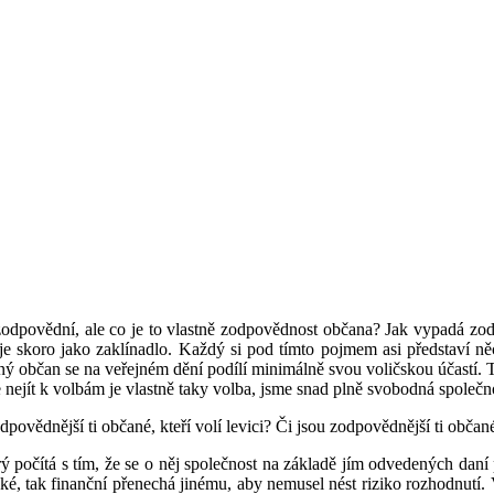
t zodpovědní, ale co je to vlastně zodpovědnost občana? Jak vypadá 
skoro jako zaklínadlo. Každý si pod tímto pojmem asi představí něco
ný občan se na veřejném dění podílí minimálně svou voličskou účastí
e nejít k volbám je vlastně taky volba, jsme snad plně svobodná spole
ovědnější ti občané, kteří volí levici? Či jsou zodpovědnější ti občané,
rý počítá s tím, že se o něj společnost na základě jím odvedených daní
dské, tak finanční přenechá jinému, aby nemusel nést riziko rozhodnutí. 