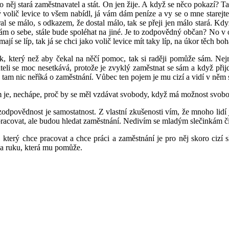
něj stará zaměstnavatel a stát. On jen žije. A když se něco pokazí? Ta
volič levice to všem nabídl, já vám dám peníze a vy se o mne starejte,
aral se málo, s odkazem, že dostal málo, tak se přeji jen málo stará. Kdy
ám o sebe, stále bude spoléhat na jiné. Je to zodpovědný občan? No v o
 mají se líp, tak já se chci jako volič levice mít taky líp, na úkor těch bo
, který než aby čekal na něčí pomoc, tak si raději pomůže sám. Nejra
ateli se moc nesetkává, protože je zvyklý zaměstnat se sám a když přij
e tam nic neříká o zaměstnání. Vůbec ten pojem je mu cizí a vidí v něm 
ým je, nechápe, proč by se měl vzdávat svobody, když má možnost svob
 zodpovědnost je samostatnost. Z vlastní zkušenosti vím, že mnoho lidí
acovat, ale budou hledat zaměstnání. Nedivím se mladým slečinkám či ml
terý chce pracovat a chce práci a zaměstnání je pro něj skoro cizí sl
na ruku, která mu pomůže.