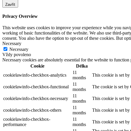
Zavřít
Privacy Overview
This website uses cookies to improve your experience while you navigat
working of basic functionalities of the website. We also use third-pa
consent. You also have the option to opt-out of these cookies. But op
Necessary
Necessary
Vždy povoleno
Necessary cookies are absolutely essential for the website to function
Cookie
Délka
11
cookielawinfo-checkbox-analytics
This cookie is set b
months
11
cookielawinfo-checkbox-functional
The cookie is set by
months
11
cookielawinfo-checkbox-necessary
This cookie is set b
months
11
cookielawinfo-checkbox-others
This cookie is set b
months
cookielawinfo-checkbox-
11
This cookie is set b
performance
months
11
The cookie is set by