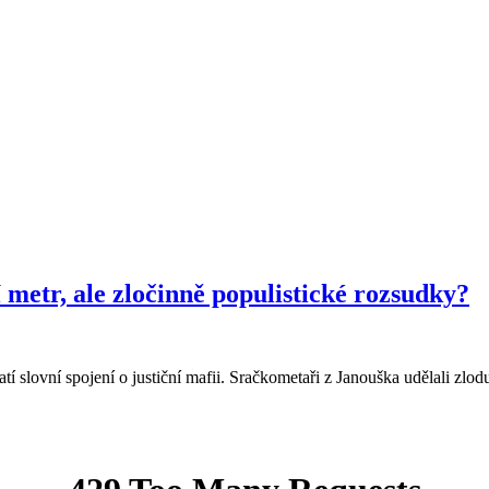
í metr, ale zločinně populistické rozsudky?
atí slovní spojení o justiční mafii. Sračkometaři z Janouška udělali zlod