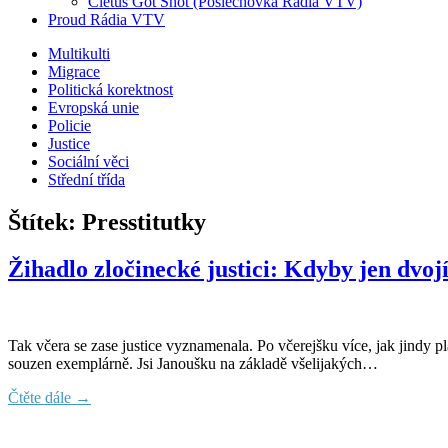
Cletus Got Shot (Poslechovka Rádia VTV)
Proud Rádia VTV
Sub
Multikulti
Migrace
menu
Politická korektnost
Evropská unie
Policie
Justice
Sociální věci
Střední třída
Štítek:
Presstitutky
Žihadlo zločinecké justici: Kdyby jen dvoj
Tak včera se zase justice vyznamenala. Po včerejšku více, jak jindy pl
souzen exemplárně. Jsi Janoušku na základě všelijakých…
Čtěte dále →