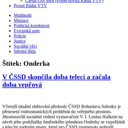
Cletus Got Shot (Poslechovka Rádia VTV)
Proud Rádia VTV
Sub
Multikulti
Migrace
menu
Politická korektnost
Evropská unie
Policie
Justice
Sociální věci
Střední třída
Štítek:
Onderka
V ČSSD skončila doba telecí a začala
doba vepřová
Včerejší rituální obětování předsedy ČSSD Bohuslava Sobotky je
přenesení vnitrostranických problémů do veřejného prostoru.
Jihomoravští socialisti vedení vyznavačem V. I. Lenina Haškem na
návrh jeho podržtašky brněnského primátora Onderky se vypořádali
s telecím vedením strany, které pro ČSSD znamenalo nejhorší…