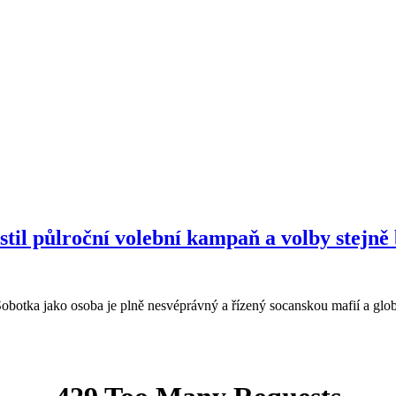
stil půlroční volební kampaň a volby stejně
 Sobotka jako osoba je plně nesvéprávný a řízený socanskou mafií a glo