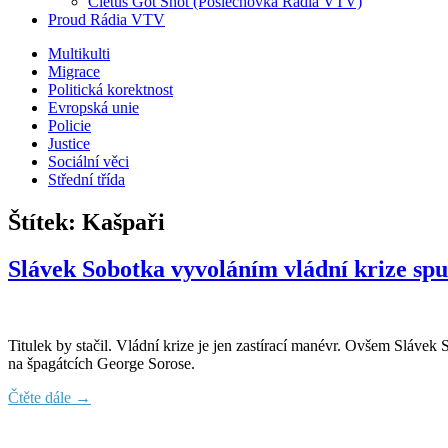
Cletus Got Shot (Poslechovka Rádia VTV)
Proud Rádia VTV
Sub
Multikulti
Migrace
menu
Politická korektnost
Evropská unie
Policie
Justice
Sociální věci
Střední třída
Štítek:
Kašpaři
Slávek Sobotka vyvoláním vládní krize spu
Titulek by stačil. Vládní krize je jen zastírací manévr. Ovšem Slávek
na špagátcích George Sorose.
Čtěte dále →