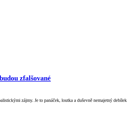
 budou zfalšované
balistickými zájmy. Je to panáček, loutka a duševně nemajetný debílek