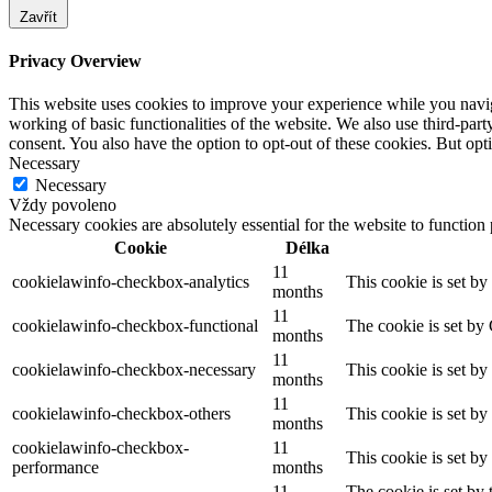
Zavřít
Privacy Overview
This website uses cookies to improve your experience while you navigat
working of basic functionalities of the website. We also use third-pa
consent. You also have the option to opt-out of these cookies. But op
Necessary
Necessary
Vždy povoleno
Necessary cookies are absolutely essential for the website to function
Cookie
Délka
11
cookielawinfo-checkbox-analytics
This cookie is set b
months
11
cookielawinfo-checkbox-functional
The cookie is set by
months
11
cookielawinfo-checkbox-necessary
This cookie is set b
months
11
cookielawinfo-checkbox-others
This cookie is set b
months
cookielawinfo-checkbox-
11
This cookie is set b
performance
months
11
The cookie is set by