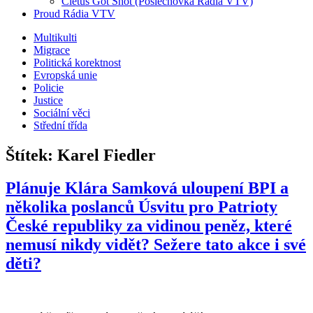
Cletus Got Shot (Poslechovka Rádia VTV)
Proud Rádia VTV
Sub
Multikulti
Migrace
menu
Politická korektnost
Evropská unie
Policie
Justice
Sociální věci
Střední třída
Štítek:
Karel Fiedler
Plánuje Klára Samková uloupení BPI a
několika poslanců Úsvitu pro Patrioty
České republiky za vidinou peněz, které
nemusí nikdy vidět? Sežere tato akce i své
děti?