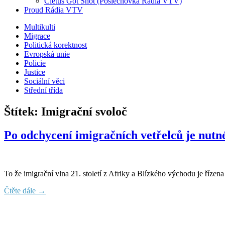
Cletus Got Shot (Poslechovka Rádia VTV)
Proud Rádia VTV
Sub
Multikulti
Migrace
menu
Politická korektnost
Evropská unie
Policie
Justice
Sociální věci
Střední třída
Štítek:
Imigrační svoloč
Po odchycení imigračních vetřelců je nut
To že imigrační vlna 21. století z Afriky a Blízkého východu je řízena 
Čtěte dále →