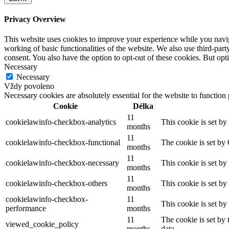
Privacy Overview
This website uses cookies to improve your experience while you navigat
working of basic functionalities of the website. We also use third-pa
consent. You also have the option to opt-out of these cookies. But op
Necessary
Necessary
Vždy povoleno
Necessary cookies are absolutely essential for the website to function
Cookie
Délka
11
cookielawinfo-checkbox-analytics
This cookie is set b
months
11
cookielawinfo-checkbox-functional
The cookie is set by
months
11
cookielawinfo-checkbox-necessary
This cookie is set b
months
11
cookielawinfo-checkbox-others
This cookie is set b
months
cookielawinfo-checkbox-
11
This cookie is set b
performance
months
11
The cookie is set by
viewed_cookie_policy
months
data.