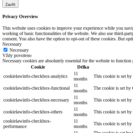
Zavřít
Privacy Overview
This website uses cookies to improve your experience while you navigat
working of basic functionalities of the website. We also use third-pa
consent. You also have the option to opt-out of these cookies. But op
Necessary
Necessary
Vždy povoleno
Necessary cookies are absolutely essential for the website to function
Cookie
Délka
11
cookielawinfo-checkbox-analytics
This cookie is set b
months
11
cookielawinfo-checkbox-functional
The cookie is set by
months
11
cookielawinfo-checkbox-necessary
This cookie is set b
months
11
cookielawinfo-checkbox-others
This cookie is set b
months
cookielawinfo-checkbox-
11
This cookie is set b
performance
months
11
The cookie is set by