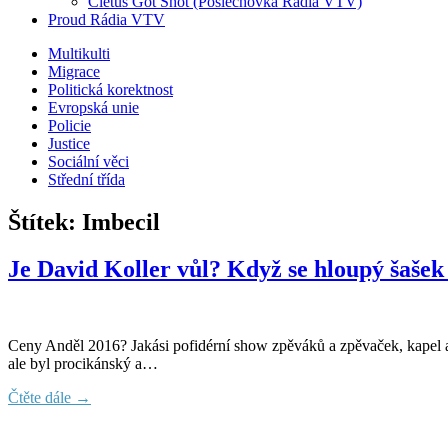
Cletus Got Shot (Poslechovka Rádia VTV)
Proud Rádia VTV
Sub
Multikulti
Migrace
menu
Politická korektnost
Evropská unie
Policie
Justice
Sociální věci
Střední třída
Štítek:
Imbecil
Je David Koller vůl? Když se hloupý šaše
Ceny Anděl 2016? Jakási pofidérní show zpěváků a zpěvaček, kapel a č
ale byl procikánský a…
Čtěte dále →