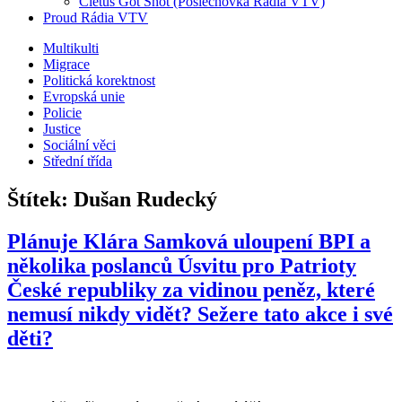
Cletus Got Shot (Poslechovka Rádia VTV)
Proud Rádia VTV
Sub
Multikulti
Migrace
menu
Politická korektnost
Evropská unie
Policie
Justice
Sociální věci
Střední třída
Štítek:
Dušan Rudecký
Plánuje Klára Samková uloupení BPI a
několika poslanců Úsvitu pro Patrioty
České republiky za vidinou peněz, které
nemusí nikdy vidět? Sežere tato akce i své
děti?