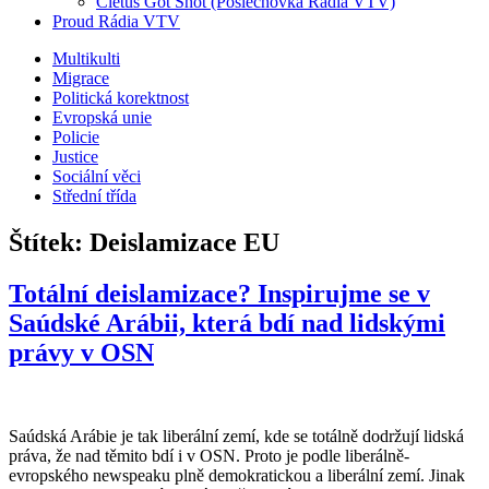
Cletus Got Shot (Poslechovka Rádia VTV)
Proud Rádia VTV
Sub
Multikulti
Migrace
menu
Politická korektnost
Evropská unie
Policie
Justice
Sociální věci
Střední třída
Štítek:
Deislamizace EU
Totální deislamizace? Inspirujme se v
Saúdské Arábii, která bdí nad lidskými
právy v OSN
Saúdská Arábie je tak liberální zemí, kde se totálně dodržují lidská
práva, že nad těmito bdí i v OSN. Proto je podle liberálně-
evropského newspeaku plně demokratickou a liberální zemí. Jinak