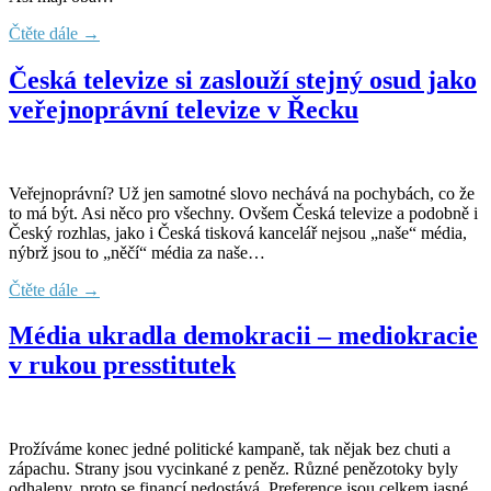
Čtěte dále →
Česká televize si zaslouží stejný osud jako
veřejnoprávní televize v Řecku
Veřejnoprávní? Už jen samotné slovo nechává na pochybách, co že
to má být. Asi něco pro všechny. Ovšem Česká televize a podobně i
Český rozhlas, jako i Česká tisková kancelář nejsou „naše“ média,
nýbrž jsou to „něčí“ média za naše…
Čtěte dále →
Média ukradla demokracii – mediokracie
v rukou presstitutek
Prožíváme konec jedné politické kampaně, tak nějak bez chuti a
zápachu. Strany jsou vycinkané z peněz. Různé penězotoky byly
odhaleny, proto se financí nedostává. Preference jsou celkem jasné,