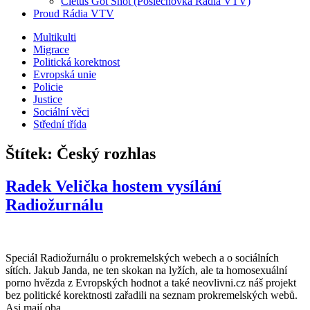
Cletus Got Shot (Poslechovka Rádia VTV)
Proud Rádia VTV
Sub
Multikulti
Migrace
menu
Politická korektnost
Evropská unie
Policie
Justice
Sociální věci
Střední třída
Štítek:
Český rozhlas
Radek Velička hostem vysílání
Radiožurnálu
Speciál Radiožurnálu o prokremelských webech a o sociálních
sítích. Jakub Janda, ne ten skokan na lyžích, ale ta homosexuální
porno hvězda z Evropských hodnot a také neovlivni.cz náš projekt
bez politické korektnosti zařadili na seznam prokremelských webů.
Asi mají oba…