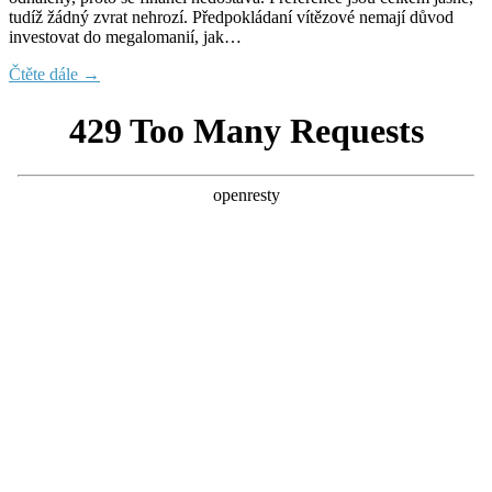
tudíž žádný zvrat nehrozí. Předpokládaní vítězové nemají důvod
investovat do megalomanií, jak…
Čtěte dále →