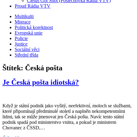
Cletus Got Shot (Poslechovka Rádia VTV)
Proud Rádia VTV
Sub
Multikulti
Migrace
menu
Politická korektnost
Evropská unie
Policie
Justice
Sociální věci
Střední třída
Štítek:
Česká pošta
Je Česká pošta idiotská?
Když je státní podnik jako vyšitý, neefektivní, moloch se službami,
které připomínají předminulé století a naplněn nekompetentními
lidmi, tak se může jmenovat jen Česká pošta. Navíc tento státní
podnik spadá pod ministerstvo vnitra, a pokud je ministrem
Chovanec z ČSSD,…