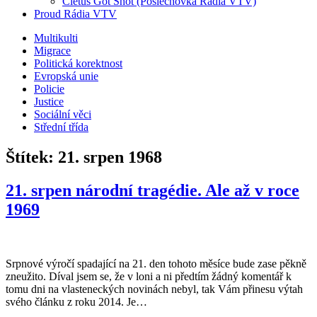
Cletus Got Shot (Poslechovka Rádia VTV)
Proud Rádia VTV
Sub
Multikulti
Migrace
menu
Politická korektnost
Evropská unie
Policie
Justice
Sociální věci
Střední třída
Štítek:
21. srpen 1968
21. srpen národní tragédie. Ale až v roce
1969
Srpnové výročí spadající na 21. den tohoto měsíce bude zase pěkně
zneužito. Díval jsem se, že v loni a ni předtím žádný komentář k
tomu dni na vlasteneckých novinách nebyl, tak Vám přinesu výtah
svého článku z roku 2014. Je…