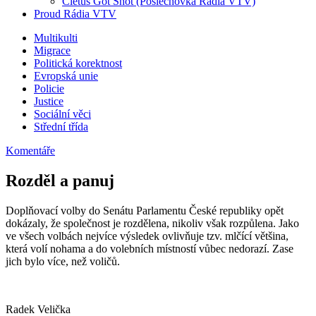
Cletus Got Shot (Poslechovka Rádia VTV)
Proud Rádia VTV
Sub
Multikulti
Migrace
menu
Politická korektnost
Evropská unie
Policie
Justice
Sociální věci
Střední třída
Komentáře
Rozděl a panuj
Doplňovací volby do Senátu Parlamentu České republiky opět
dokázaly, že společnost je rozdělena, nikoliv však rozpůlena. Jako
ve všech volbách nejvíce výsledek ovlivňuje tzv. mlčící většina,
která volí nohama a do volebních místností vůbec nedorazí. Zase
jich bylo více, než voličů.
Radek Velička