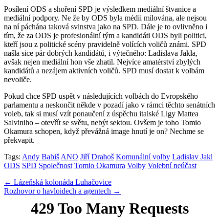
Posílení ODS a shoření SPD je výsledkem mediální štvanice a
mediální podpory. Ne že by ODS byla médii milována, ale nejsou
na ní páchána taková svinstva jako na SPD. Dále je to ovlivněno i
tím, že za ODS je profesionální tým a kandidáti ODS byli politici,
kteří jsou z politické scény pravidelně volících voličů známi. SPD
našla sice pár dobrých kandidátů, i výtečného: Ladislava Jakla,
avšak nejen mediální hon vše zhatil. Nejvíce amatérství zbylých
kandidátů a nezájem aktivních voličů. SPD musí dostat k volbám
nevoliče.
Pokud chce SPD uspět v následujících volbách do Evropského
parlamentu a neskončit někde v pozadí jako v rámci těchto senátních
voleb, tak si musí vzít ponaučení z úspěchu italské Ligy Mattea
Salviniho – otevřít se světu, nebýt sektou. Ovšem je toho Tomio
Okamura schopen, když převážná image hnutí je on? Nechme se
překvapit.
Tags:
Andy Babiš
ANO
Jiří Drahoš
Komunální volby
Ladislav Jakl
ODS
SPD
Společnost
Tomio Okamura
Volby
Volební neúčast
Post
← Lázeňská kolonáda Luhačovice
Rozhovor o havloidech a agentech →
navigation