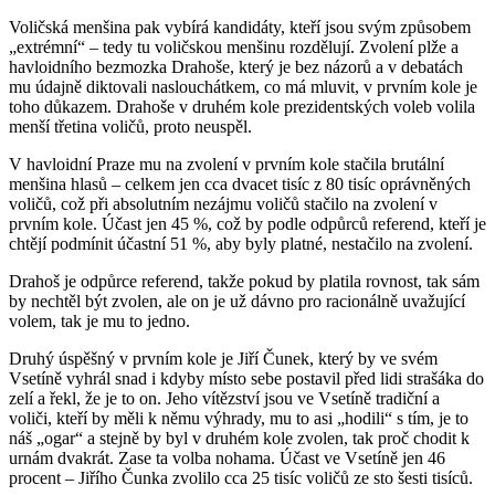
Voličská menšina pak vybírá kandidáty, kteří jsou svým způsobem
„extrémní“ – tedy tu voličskou menšinu rozdělují. Zvolení plže a
havloidního bezmozka Drahoše, který je bez názorů a v debatách
mu údajně diktovali naslouchátkem, co má mluvit, v prvním kole je
toho důkazem. Drahoše v druhém kole prezidentských voleb volila
menší třetina voličů, proto neuspěl.
V havloidní Praze mu na zvolení v prvním kole stačila brutální
menšina hlasů – celkem jen cca dvacet tisíc z 80 tisíc oprávněných
voličů, což při absolutním nezájmu voličů stačilo na zvolení v
prvním kole. Účast jen 45 %, což by podle odpůrců referend, kteří je
chtějí podmínit účastní 51 %, aby byly platné, nestačilo na zvolení.
Drahoš je odpůrce referend, takže pokud by platila rovnost, tak sám
by nechtěl být zvolen, ale on je už dávno pro racionálně uvažující
volem, tak je mu to jedno.
Druhý úspěšný v prvním kole je Jiří Čunek, který by ve svém
Vsetíně vyhrál snad i kdyby místo sebe postavil před lidi strašáka do
zelí a řekl, že je to on. Jeho vítězství jsou ve Vsetíně tradiční a
voliči, kteří by měli k němu výhrady, mu to asi „hodili“ s tím, je to
náš „ogar“ a stejně by byl v druhém kole zvolen, tak proč chodit k
urnám dvakrát. Zase ta volba nohama. Účast ve Vsetíně jen 46
procent – Jiřího Čunka zvolilo cca 25 tisíc voličů ze sto šesti tisíců.