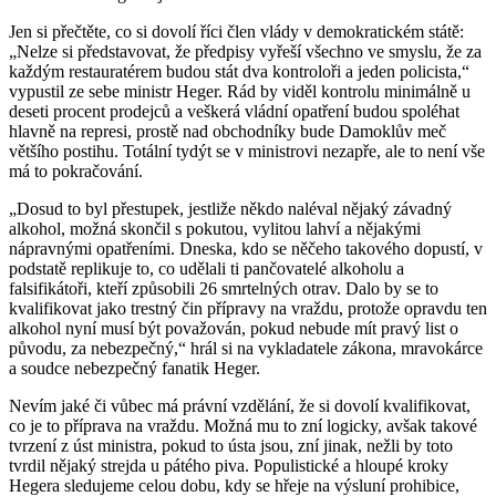
Jen si přečtěte, co si dovolí říci člen vlády v demokratickém státě:
„Nelze si představovat, že předpisy vyřeší všechno ve smyslu, že za
každým restauratérem budou stát dva kontroloři a jeden policista,“
vypustil ze sebe ministr Heger. Rád by viděl kontrolu minimálně u
deseti procent prodejců a veškerá vládní opatření budou spoléhat
hlavně na represi, prostě nad obchodníky bude Damoklův meč
většího postihu. Totální tydýt se v ministrovi nezapře, ale to není vše
má to pokračování.
„Dosud to byl přestupek, jestliže někdo naléval nějaký závadný
alkohol, možná skončil s pokutou, vylitou lahví a nějakými
nápravnými opatřeními. Dneska, kdo se něčeho takového dopustí, v
podstatě replikuje to, co udělali ti pančovatelé alkoholu a
falsifikátoři, kteří způsobili 26 smrtelných otrav. Dalo by se to
kvalifikovat jako trestný čin přípravy na vraždu, protože opravdu ten
alkohol nyní musí být považován, pokud nebude mít pravý list o
původu, za nebezpečný,“ hrál si na vykladatele zákona, mravokárce
a soudce nebezpečný fanatik Heger.
Nevím jaké či vůbec má právní vzdělání, že si dovolí kvalifikovat,
co je to příprava na vraždu. Možná mu to zní logicky, avšak takové
tvrzení z úst ministra, pokud to ústa jsou, zní jinak, nežli by toto
tvrdil nějaký strejda u pátého piva. Populistické a hloupé kroky
Hegera sledujeme celou dobu, kdy se hřeje na výsluní prohibice,