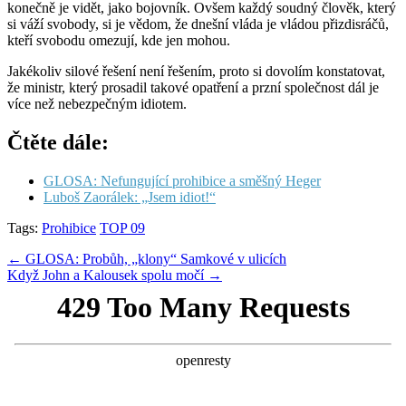
konečně je vidět, jako bojovník. Ovšem každý soudný člověk, který
si váží svobody, si je vědom, že dnešní vláda je vládou přizdisráčů,
kteří svobodu omezují, kde jen mohou.
Jakékoliv silové řešení není řešením, proto si dovolím konstatovat,
že ministr, který prosadil takové opatření a przní společnost dál je
více než nebezpečným idiotem.
Čtěte dále:
GLOSA: Nefungující prohibice a směšný Heger
Luboš Zaorálek: „Jsem idiot!“
Tags:
Prohibice
TOP 09
Post
← GLOSA: Probůh, „klony“ Samkové v ulicích
Když John a Kalousek spolu močí →
navigation