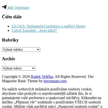
Můj Telegram
Čtěte dále
GLOSA: Nefungující prohibice a směšný Heger
Luboš Zaorálek: „Jsem idiot!“
Rubriky
Rubriky
Archív
Archív
Copyright © 2026
Radek Velička
. All Rights Reserved.
The
Magazine Basic Theme by
bavotasan.com
.
Na našich webových stránkách používáme soubory cookie,
abychom vám poskytli co nejrelevantnější zážitek tím, že si
pamatujeme vaše preference a opakované návštěvy. Kliknutím na
tlačítko „Přijmout vše“ souhlasíte s používáním VŠECH souborů
cookie. Můžete však navštívit sekci „Nastavení souborů cookie“ a