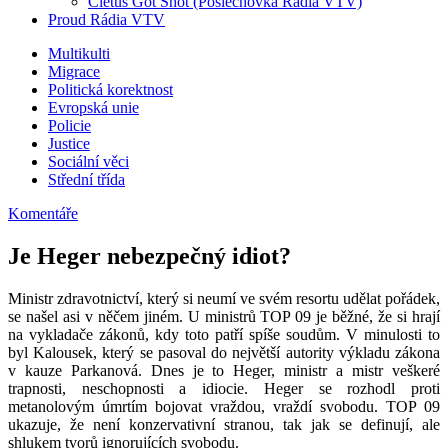
Cletus Got Shot (Poslechovka Rádia VTV)
Proud Rádia VTV
Sub
Multikulti
Migrace
menu
Politická korektnost
Evropská unie
Policie
Justice
Sociální věci
Střední třída
Komentáře
Je Heger nebezpečný idiot?
Ministr zdravotnictví, který si neumí ve svém resortu udělat pořádek,
se našel asi v něčem jiném. U ministrů TOP 09 je běžné, že si hrají
na vykladače zákonů, kdy toto patří spíše soudům. V minulosti to
byl Kalousek, který se pasoval do největší autority výkladu zákona
v kauze Parkanová. Dnes je to Heger, ministr a mistr veškeré
trapnosti, neschopnosti a idiocie. Heger se rozhodl proti
metanolovým úmrtím bojovat vraždou, vraždí svobodu. TOP 09
ukazuje, že není konzervativní stranou, tak jak se definují, ale
shlukem tvorů ignorujících svobodu.