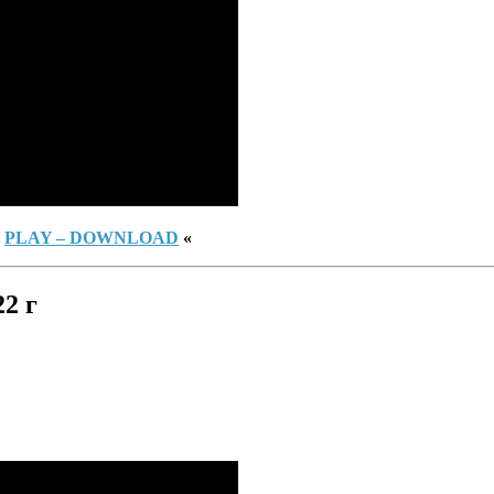
»
PLAY – DOWNLOAD
«
22 г