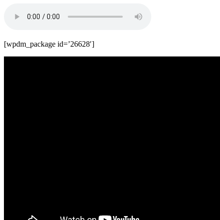
[wpdm_package id=’26628′]