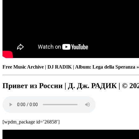
Free Music Archive | DJ RADIK | Album: Lega della Speranza 
Привет из России | Д. Дж. РАДИК | © 20
[wpdm_package id=’26858′]