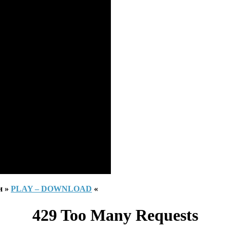
и »
PLAY – DOWNLOAD
«