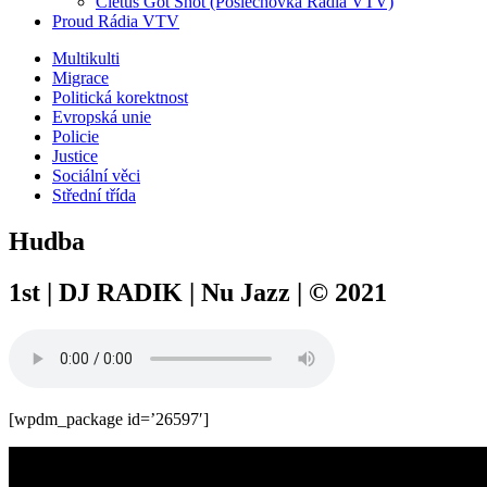
Cletus Got Shot (Poslechovka Rádia VTV)
Proud Rádia VTV
Sub
Multikulti
Migrace
menu
Politická korektnost
Evropská unie
Policie
Justice
Sociální věci
Střední třída
Hudba
1st | DJ RADIK | Nu Jazz | © 2021
[wpdm_package id=’26597′]